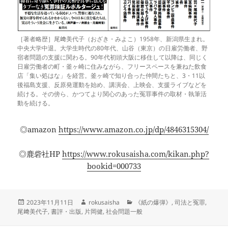
［著者略歴］尾﨑美代子（おざき・みよこ）1958年、新潟県生まれ。
中央大学中退。大学生時代の80年代、山谷（東京）の日雇労働者、野
宿者問題の支援に関わる。90年代初頭大阪に移住して以降は、同じく
日雇労働者の町・釜ヶ崎に住みながら、フリースペースを兼ねた飲食
店「集い処はな」を経営。釜ヶ崎で知り合った仲間たちと、3・11以
後福島支援、反原発運動を始め、講演会、上映会、支援ライブなどを
続ける。その傍ら、かつてより関心のあった冤罪事件の取材・執筆活
動を続ける。
◎amazon
https://www.amazon.co.jp/dp/4846315304/
◎鹿砦社HP
https://www.rokusaisha.com/kikan.php?
bookid=000733
投
作
カ
2023年11月11日
rokusaisha
《紙の爆弾》
,
司法と冤罪
,
稿
成
テ
尾﨑美代子
,
書評・出版
,
片岡健
,
社会問題一般
日:
者
ゴ