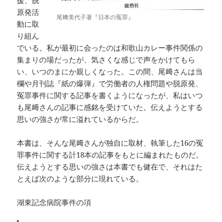
援、脱
原発活
尾﨑美代子著『日本の冤罪』
動に取
り組ん
でいる。私が最初に会ったのは和歌山カレー事件関係の
集まりの場だったが、気さくな感じで声をかけてもら
い、いつのまにか親しくなった。この間、尾﨑さんは当
欄や月刊誌『紙の爆弾』で労働者の人権問題や脱原発、
冤罪事件に関する記事を書くようになったが、私はいつ
も尾﨑さんの記事に感銘を受けていた。伝えようとする
思いの強さが常に溢れているからだ。
本書は、そんな尾﨑さんが独自に取材、執筆した16の冤
罪事件に関する計18本の記事をもとに編まれたものだ。
伝えようとする思いの強さは本書でも健在で、それはた
とえば次のような部分に現れている。
湖東記念病院事件の項