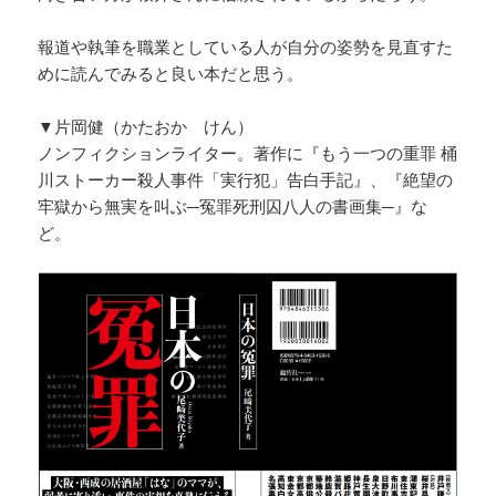
報道や執筆を職業としている人が自分の姿勢を見直すた
めに読んでみると良い本だと思う。
▼片岡健（かたおか けん）
ノンフィクションライター。著作に『もう一つの重罪 桶
川ストーカー殺人事件「実行犯」告白手記』、『絶望の
牢獄から無実を叫ぶ─冤罪死刑囚八人の書画集─』な
ど。