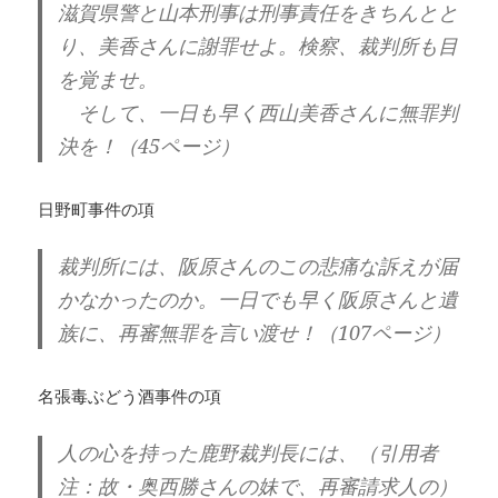
滋賀県警と山本刑事は刑事責任をきちんとと
り、美香さんに謝罪せよ。検察、裁判所も目
を覚ませ。
そして、一日も早く西山美香さんに無罪判
決を！（45ページ）
日野町事件の項
裁判所には、阪原さんのこの悲痛な訴えが届
かなかったのか。一日でも早く阪原さんと遺
族に、再審無罪を言い渡せ！（107ページ）
名張毒ぶどう酒事件の項
人の心を持った鹿野裁判長には、（引用者
注：故・奥西勝さんの妹で、再審請求人の）