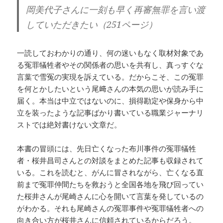
岡美代子さんに一刻も早く再審無罪を言い渡
していただきたい（251ページ）
一読しておわかりの通り、何の迷いもなく取材対象であ
る冤罪犠牲者やその関係者の思いを共有し、真っすぐな
言葉で雪冤の実現を訴えている。だからこそ、この冤罪
を何とかしたいという尾﨑さんの本気の思いが読み手に
届く。本当は中立ではないのに、損得勘定や保身から中
立を装ったような記事ばかり書いている職業ジャーナリ
ストでは絶対書けない文章だ。
本書の冒頭には、先日亡くなった布川事件の冤罪犠牲
者・桜井昌司さんとの対談をまとめた記事も収録されて
いる。これを読むと、がんに冒されながら、亡くなる直
前まで冤罪仲間たちを救おうと全国各地を飛び回ってい
た桜井さんが尾崎さんに心を開いて言葉を発しているの
がわかる。それも尾崎さんの冤罪事件や冤罪犠牲者への
向き合い方が桜井さんに信頼されているからだろう。