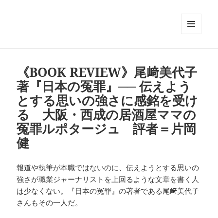
メニュ
ーとウ
ィジェ
ット
《BOOK REVIEW》尾﨑美代子
著『日本の冤罪』── 伝えよう
とする思いの強さに感銘を受け
る 大阪・西成の居酒屋ママの
冤罪ルポタージュ 評者＝片岡
健
報道や執筆が本職ではないのに、伝えようとする思いの
強さが職業ジャーナリストを上回るような文章を書く人
は少なくない。『日本の冤罪』の著者である尾﨑美代子
さんもその一人だ。