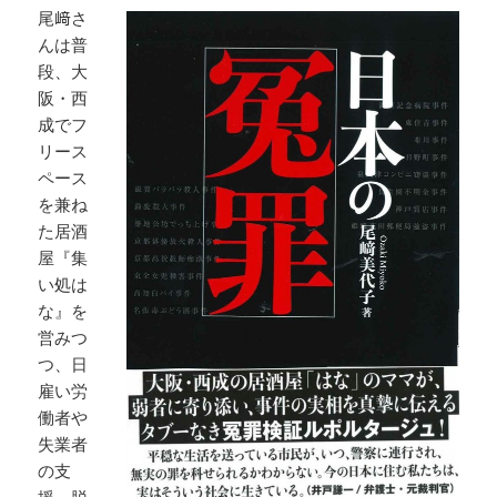
尾﨑さ
んは普
段、大
阪・西
成でフ
リース
ペース
を兼ね
た居酒
屋『集
い処は
な』を
営みつ
つ、日
雇い労
働者や
失業者
の支