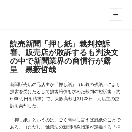
メニュ
ーとウ
ィジェ
ット
読売新聞「押し紙」裁判控訴
審、販売店が敗訴するも判決文
の中で新聞業界の商慣行が露
呈 黒薮哲哉
新聞販売店の元店主が「押し紙」（広義の残紙）により
損害を受けたとして損害賠償を求めた裁判の控訴審（約
6000万円を請求）で、大阪高裁は3月28日、元店主の控
訴を棄却した。
「押し紙」というのは、ごく簡単に言えば残紙のことで
ある。（ただし、独禁法の新聞特殊指定が定義する「押