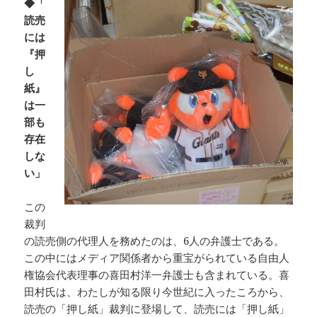
◆「
読売
には
『押
し
紙』
は一
部も
存在
しな
い」
この
裁判
の読売側の代理人を務めたのは、6人の弁護士である。
この中にはメディア関係者から重宝がられている自由人
権協会代表理事の喜田村洋一弁護士も含まれている。喜
田村氏は、わたしが知る限り今世紀に入ったころから、
読売の「押し紙」裁判に登場して、読売には「押し紙」