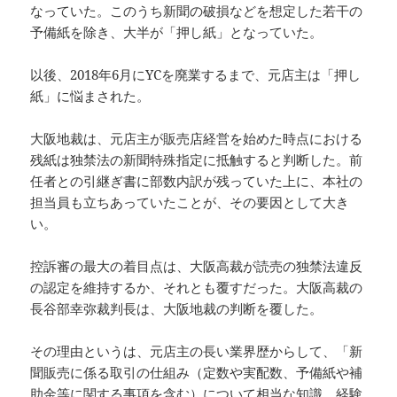
なっていた。このうち新聞の破損などを想定した若干の
予備紙を除き、大半が「押し紙」となっていた。
以後、2018年6月にYCを廃業するまで、元店主は「押し
紙」に悩まされた。
大阪地裁は、元店主が販売店経営を始めた時点における
残紙は独禁法の新聞特殊指定に抵触すると判断した。前
任者との引継ぎ書に部数内訳が残っていた上に、本社の
担当員も立ちあっていたことが、その要因として大き
い。
控訴審の最大の着目点は、大阪高裁が読売の独禁法違反
の認定を維持するか、それとも覆すだった。大阪高裁の
長谷部幸弥裁判長は、大阪地裁の判断を覆した。
その理由というは、元店主の長い業界歴からして、「新
聞販売に係る取引の仕組み（定数や実配数、予備紙や補
助金等に関する事項を含む）について相当な知識、経験