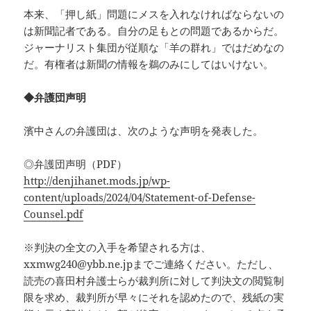
本来、「押し紙」問題にメスを入れなければならないの
は新聞記者である。自分の足もとの問題であるからだ。
ジャーナリスト集団が従順な「羊の群れ」ではだめなの
だ。有権者は新聞の情報を鵜のみにしてはいけない。
◆弁護団声明
濱中さんの弁護団は、次のような声明を発表した。
◎弁護団声明（PDF）
http://denjihanet.mods.jp/wp-
content/uploads/2024/04/Statement-of-Defense-
Counsel.pdf
※判決の全文の入手を希望される方は、
xxmwg240@ybb.ne.jpまでご連絡ください。ただし、
読売の喜田村弁護士らが裁判所に対して判決文の閲覧制
限を求め、裁判所が早々にそれを認めたので、残紙の実