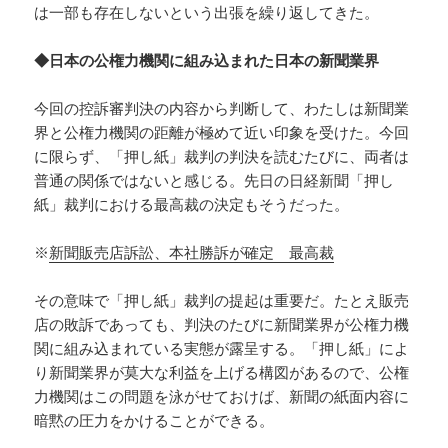
は一部も存在しないという出張を繰り返してきた。
◆日本の公権力機関に組み込まれた日本の新聞業界
今回の控訴審判決の内容から判断して、わたしは新聞業
界と公権力機関の距離が極めて近い印象を受けた。今回
に限らず、「押し紙」裁判の判決を読むたびに、両者は
普通の関係ではないと感じる。先日の日経新聞「押し
紙」裁判における最高裁の決定もそうだった。
※
新聞販売店訴訟、本社勝訴が確定 最高裁
その意味で「押し紙」裁判の提起は重要だ。たとえ販売
店の敗訴であっても、判決のたびに新聞業界が公権力機
関に組み込まれている実態が露呈する。「押し紙」によ
り新聞業界が莫大な利益を上げる構図があるので、公権
力機関はこの問題を泳がせておけば、新聞の紙面内容に
暗黙の圧力をかけることができる。