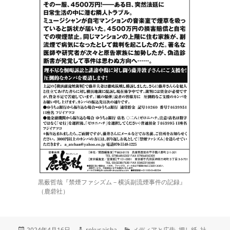
黒薮哲哉『禁煙ファシズム－横浜副流煙事件の記録』
（鹿砦社）
投
作
カ
2024年4月16日
rokusaisha
メディアと広告
,
押し紙
,
社