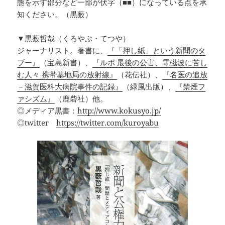
態を示す部分など一部が伏字（■■）になっている点を承
知ください。（黒薮）
▼黒薮哲哉（くろやぶ・てつや）
ジャーナリスト。著書に、
『「押し紙」という新聞のタ
ブー』
（宝島新書）、
『ルポ 最後の公害、電磁波に苦し
む人々 携帯基地局の放射線』
（花伝社）、
『名医の追放
－滋賀医科大病院事件の記録』
（緑風出版）、
『禁煙フ
ァシズム』
（鹿砦社）他。
◎メディア黒書：
http://www.kokusyo.jp/
◎twitter
https://twitter.com/kuroyabu