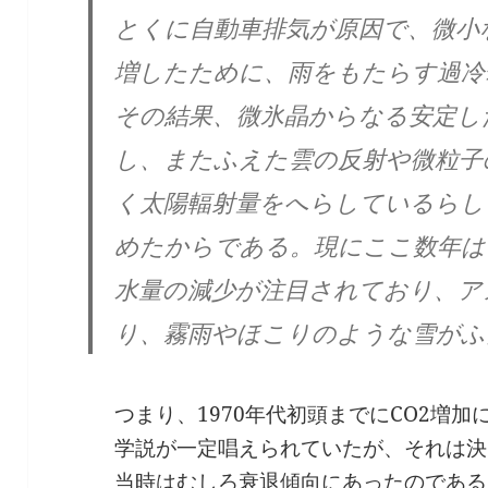
とくに自動車排気が原因で、微小
増したために、雨をもたらす過冷
その結果、微氷晶からなる安定し
し、またふえた雲の反射や微粒子
く太陽輻射量をへらしているらし
めたからである。現にここ数年は
水量の減少が注目されており、ア
り、霧雨やほこりのような雪がふ
つまり、1970年代初頭までにCO2増
学説が一定唱えられていたが、それは決
当時はむしろ衰退傾向にあったのである