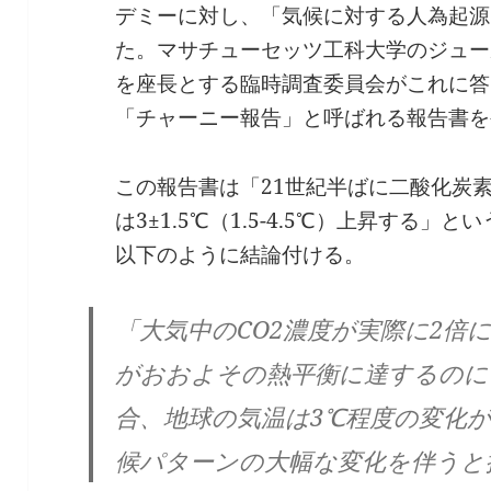
デミーに対し、「気候に対する人為起源
た。マサチューセッツ工科大学のジュー
を座長とする臨時調査委員会がこれに答
「チャーニー報告」と呼ばれる報告書を
この報告書は「21世紀半ばに二酸化炭素
は3±1.5℃（1.5-4.5℃）上昇する
以下のように結論付ける。
「大気中のCO2濃度が実際に2倍
がおおよその熱平衡に達するのに
合、地球の気温は3℃程度の変化
候パターンの大幅な変化を伴うと