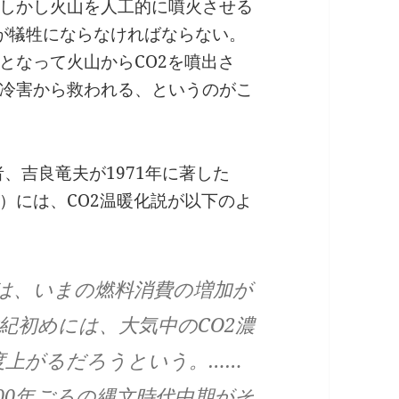
しかし火山を人工的に噴火させる
が犠牲にならなければならない。
となって火山からCO2を噴出さ
冷害から救われる、というのがこ
者、吉良竜夫が1971年に著した
）には、CO2温暖化説が以下のよ
スは、いまの燃料消費の増加が
世紀初めには、大気中のCO2濃
度上がるだろうという。……
000年ごろの縄文時代中期がそ