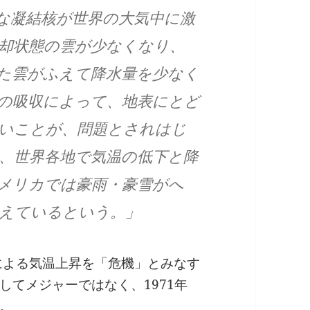
な凝結核が世界の大気中に激
却状態の雲が少なくなり、
た雲がふえて降水量を少なく
の吸収によって、地表にとど
いことが、問題とされはじ
、世界各地で気温の低下と降
メリカでは豪雨・豪雪がへ
えているという。」
加による気温上昇を「危機」とみなす
してメジャーではなく、1971年
。