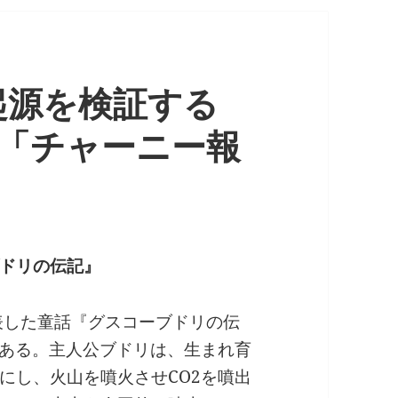
起源を検証する
た「チャーニー報
ドリの伝記』
に発表した童話『グスコーブドリの伝
である。主人公ブドリは、生まれ育
にし、火山を噴火させCO2を噴出