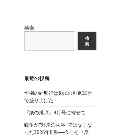
検索
検
索
最近の投稿
恒例の絆興行はRyuの引退試合
で盛り上げた！
『紙の爆弾』9月号に寄せて
戦争が‟対岸の火事“ではなくな
った2026年8月──今こそ〈反