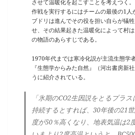
させて温暖化を起こすことを考えつく。
作戦を実行するにはチームの最後の1人
ブドリは進んでその役を担い自らが犠牲
せ、その結果起きた温暖化によって村は
の物語のあらすじである。
1970年代までは寒冷化説が主流生態学
『生態学からみた自然』（河出書房新社
うに紹介されている。
「氷期のCO2生因説をとるプラ
持続するとすれば、30年後の21
度が50％高くなり、地表気温は2
いまより2度高温というと、BC5