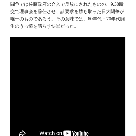
闘争では佐藤政府の介入で反故にされたものの、9.30断
交で理事会を辞任させ、諸要求を勝ち取った日大闘争が
唯一のものであろう。その意味では、60年代・70年代闘
争のうっ憤を晴らす快挙だった。