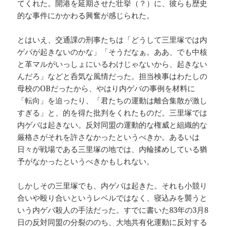
てくれた。開港を延期させた壮挙（？）に、彼らも歴史
的な事件にかかわる興奮が感じられた。
とはいえ、交通課の刑事たちは「どうして三里塚では内
ゲバが起きないのかな」「そうだなぁ。ああ、でも中核
と革マルがいっしょにいるわけじゃないから、起きない
んだろ」などと呑気な風情だった。担当検事はわたしの
母校のOBだったから、やはり内ゲバの事例を材料に
「転向」を迫ったり、「君たちの運動は離合集散が激し
すぎる」と、的を得た批判をくれたものだ。三里塚では
内ゲバは起きない。反対同盟の運動的な権威と組織的な
厳格さがそれを許さなかったというべきか。あるいは
日々が戦場である三里塚の地では、内輪揉めしている猶
予がなかったというべきかもしれない。
しかしその三里塚でも、内ゲバは起きた。それも小競り
合いや殴り合いというレベルではなく、寝込みを襲うと
いう内ゲバ殺人の手法だった。すでに書いた83年の3月8
日の反対同盟の分裂ののち、大地共有化運動に反対する