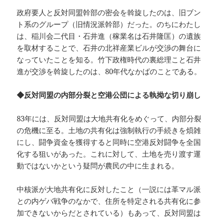
政府要人と反対同盟幹部の密会を斡旋したのは、旧ブン
ト系のグループ（旧情況派幹部）だった。のちにわたし
は、稲川会二代目・石井進（稼業名は石井隆匡）の遺族
を取材することで、石井の北祥産業ビルが交渉の舞台に
なっていたことを知る。竹下政権時代の裏総理こと石井
進が交渉を斡旋したのは、80年代なかばのことである。
◆反対同盟の内部分裂と空港公団による執拗な切り崩し
83年には、反対同盟は大地共有化をめぐって、内部分裂
の危機に至る。土地の共有化は強制執行の手続きを煩雑
にし、闘争資金を獲得すると同時に空港反対闘争を全国
化する狙いがあった。これに対して、土地を売り渡す運
動ではないかという疑問が農民の中に生まれる。
中核派が大地共有化に反対したこと（一説には革マル派
との内ゲバ戦争のなかで、住所を特定される共有化に参
加できないからだとされている）もあって、反対同盟は