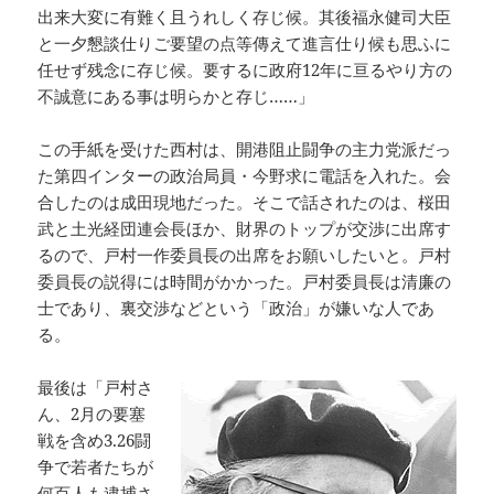
出来大変に有難く且うれしく存じ候。其後福永健司大臣
と一夕懇談仕りご要望の点等傳えて進言仕り候も思ふに
任せず残念に存じ候。要するに政府12年に亘るやり方の
不誠意にある事は明らかと存じ……」
この手紙を受けた西村は、開港阻止闘争の主力党派だっ
た第四インターの政治局員・今野求に電話を入れた。会
合したのは成田現地だった。そこで話されたのは、桜田
武と土光経団連会長ほか、財界のトップが交渉に出席す
るので、戸村一作委員長の出席をお願いしたいと。戸村
委員長の説得には時間がかかった。戸村委員長は清廉の
士であり、裏交渉などという「政治」が嫌いな人であ
る。
最後は「戸村さ
ん、2月の要塞
戦を含め3.26闘
争で若者たちが
何百人も逮捕さ