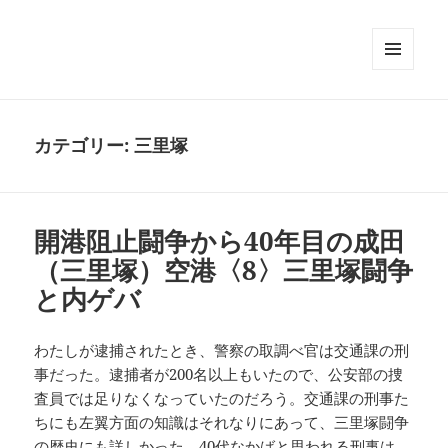
メニュ
ーとウ
ィジェ
ット
カテゴリー:
三里塚
開港阻止闘争から40年目の成田
（三里塚）空港〈8〉三里塚闘争
と内ゲバ
わたしが逮捕されたとき、警察の取調べ官は交通課の刑
事だった。逮捕者が200名以上もいたので、公安部の捜
査員では足りなくなっていたのだろう。交通課の刑事た
ちにも左翼方面の知識はそれなりにあって、三里塚闘争
の歴史にも詳しかった。40代なかばと思われる刑事は