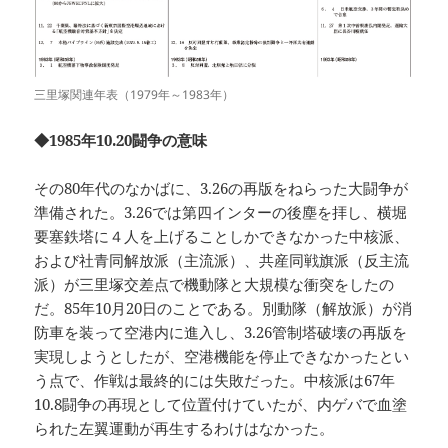
三里塚関連年表（1979年～1983年）
◆1985年10.20闘争の意味
その80年代のなかばに、3.26の再版をねらった大闘争が
準備された。3.26では第四インターの後塵を拝し、横堀
要塞鉄塔に４人を上げることしかできなかった中核派、
および社青同解放派（主流派）、共産同戦旗派（反主流
派）が三里塚交差点で機動隊と大規模な衝突をしたの
だ。85年10月20日のことである。別動隊（解放派）が消
防車を装って空港内に進入し、3.26管制塔破壊の再版を
実現しようとしたが、空港機能を停止できなかったとい
う点で、作戦は最終的には失敗だった。中核派は67年
10.8闘争の再現として位置付けていたが、内ゲバで血塗
られた左翼運動が再生するわけはなかった。