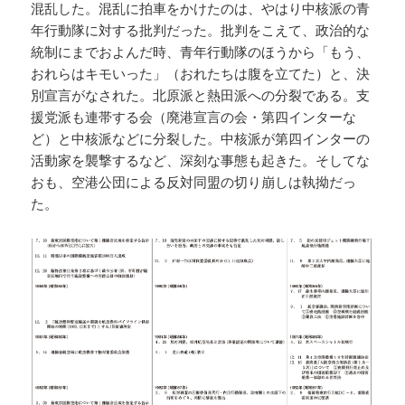
混乱した。混乱に拍車をかけたのは、やはり中核派の青
年行動隊に対する批判だった。批判をこえて、政治的な
統制にまでおよんだ時、青年行動隊のほうから「もう、
おれらはキモいった」（おれたちは腹を立てた）と、決
別宣言がなされた。北原派と熱田派への分裂である。支
援党派も連帯する会（廃港宣言の会・第四インターな
ど）と中核派などに分裂した。中核派が第四インターの
活動家を襲撃するなど、深刻な事態も起きた。そしてな
おも、空港公団による反対同盟の切り崩しは執拗だっ
た。