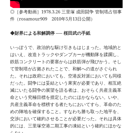
◎［参考動画］1978.3.26 三里塚 成田闘争 管制塔占領事
件（rosamour909 2010年5月13日公開）
◆財界による和解調停 ── 桜田武の手紙
いっぽうで、政治的な駆け引きもはじまった。地域的と
はいえ、改造トラックやダンプカーが機動隊を蹂躙し、
鉄筋コンクリートの要塞からは鉄筋弾が飛びかう。そし
て管制塔が占拠されたことで、和解への道がさぐられ
た。それは政府においても、空港反対派においても同様
だった。闘争には妥結という果実が必要であり、相互絶
滅にいたる闘争の展望を語る者は、おそらく共産主義革
命という究極目標を措定したのにほかならない。いや、
共産主義革命を標榜する者たちにおいてすら、革命のた
めの陣地を確保すること。すなわち勝ち取った地平を、
交渉において確約させることが必要だった。それは具体
的には、三里塚空港二期工事の凍結という確約にほかな
らない。