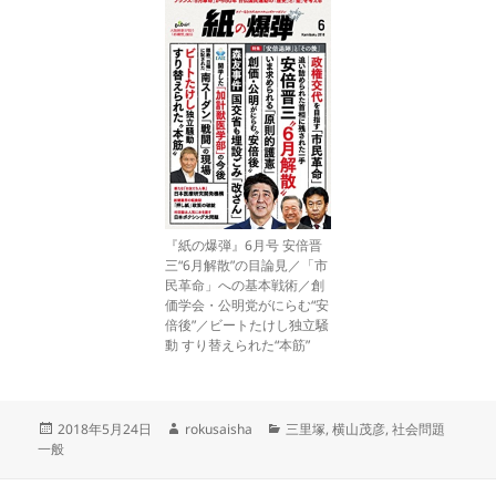
『紙の爆弾』6月号 安倍晋
三“6月解散”の目論見／「市
民革命」への基本戦術／創
価学会・公明党がにらむ“安
倍後”／ビートたけし独立騒
動 すり替えられた“本筋”
投
作
カ
2018年5月24日
rokusaisha
三里塚
,
横山茂彦
,
社会問題
稿
成
テ
一般
日:
者
ゴ
リ