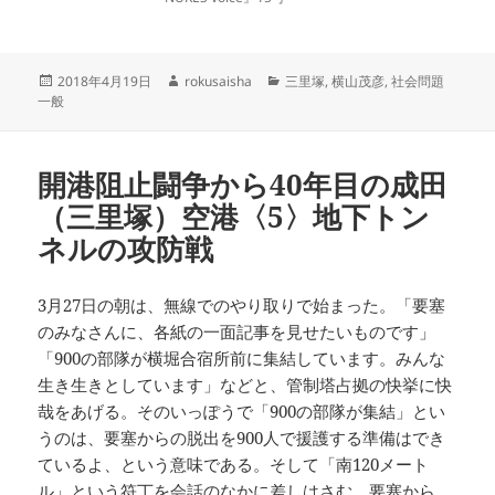
投
作
カ
2018年4月19日
rokusaisha
三里塚
,
横山茂彦
,
社会問題
稿
成
テ
一般
日:
者
ゴ
リ
ー
開港阻止闘争から40年目の成田
（三里塚）空港〈5〉地下トン
ネルの攻防戦
3月27日の朝は、無線でのやり取りで始まった。「要塞
のみなさんに、各紙の一面記事を見せたいものです」
「900の部隊が横堀合宿所前に集結しています。みんな
生き生きとしています」などと、管制塔占拠の快挙に快
哉をあげる。そのいっぽうで「900の部隊が集結」とい
うのは、要塞からの脱出を900人で援護する準備はでき
ているよ、という意味である。そして「南120メート
ル」という符丁を会話のなかに差しはさむ。要塞から