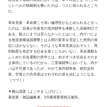
じレベルの独裁制を敷いたのは、つとに知られるところ
だ。
革命党派・革命家こそ高い倫理性がもとめられると云っ
たのは、自身が共産党の党内闘争を体験した高橋和巳で
ある。殺人にまでは至らなかったとはいえ、内ゲバによ
る他党派構成員襲撃とは人間の変革を否定した死刑の肯
定にほかならない。そのような革命党派はおそらく、死
刑制度を肯定する社会を築くにちがいない。革命運動を
ふくめた社会運動の所作とは、めざすべき社会をそのま
ま体現しているのだから。三里塚闘争においても、内ゲ
バは不可避であったが、やがて条件闘争派、絶対反対
派、空港との共存派はそれぞれの道を歩むようになる。
（つづく）
▼横山茂彦（よこやま しげひこ）
著述業・雑誌編集者。3月横堀要塞戦元被告。