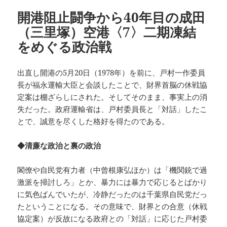
ー
開港阻止闘争から40年目の成田
（三里塚）空港〈7〉二期凍結
をめぐる政治戦
出直し開港の5月20日（1978年）を前に、戸村一作委員
長が福永運輸大臣と会談したことで、財界首脳の休戦協
定案は棚ざらしにされた。そしてそのまま、事実上の消
失だった。政府運輸省は、戸村委員長と「対話」したこ
とで、誠意を尽くした格好を得たのである。
◆清廉な政治と裏の政治
閣僚や自民党有力者（中曾根康弘ほか）は「機関銃で過
激派を掃討しろ」とか、暴力には暴力で応じるとばかり
に気色ばんでいたが、冷静だったのは千葉県自民党だっ
たということになる。その意味で、財界との合意（休戦
協定案）が反故になる政府との「対話」に応じた戸村委