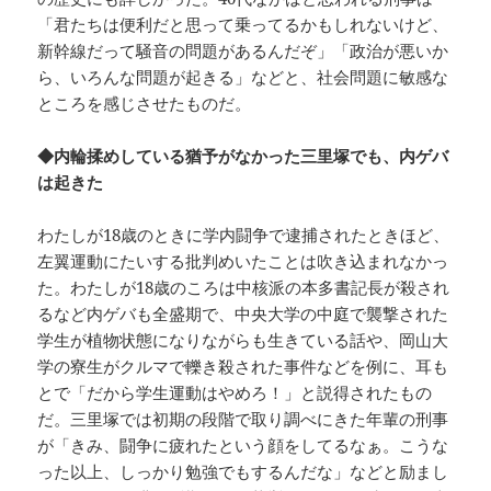
「君たちは便利だと思って乗ってるかもしれないけど、
新幹線だって騒音の問題があるんだぞ」「政治が悪いか
ら、いろんな問題が起きる」などと、社会問題に敏感な
ところを感じさせたものだ。
◆内輪揉めしている猶予がなかった三里塚でも、内ゲバ
は起きた
わたしが18歳のときに学内闘争で逮捕されたときほど、
左翼運動にたいする批判めいたことは吹き込まれなかっ
た。わたしが18歳のころは中核派の本多書記長が殺され
るなど内ゲバも全盛期で、中央大学の中庭で襲撃された
学生が植物状態になりながらも生きている話や、岡山大
学の寮生がクルマで轢き殺された事件などを例に、耳も
とで「だから学生運動はやめろ！」と説得されたもの
だ。三里塚では初期の段階で取り調べにきた年輩の刑事
が「きみ、闘争に疲れたという顔をしてるなぁ。こうな
った以上、しっかり勉強でもするんだな」などと励まし