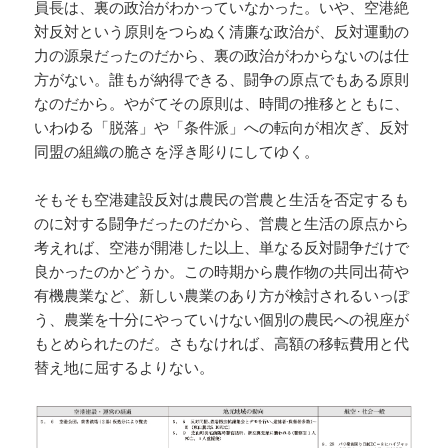
員長は、裏の政治がわかっていなかった。いや、空港絶
対反対という原則をつらぬく清廉な政治が、反対運動の
力の源泉だったのだから、裏の政治がわからないのは仕
方がない。誰もが納得できる、闘争の原点でもある原則
なのだから。やがてその原則は、時間の推移とともに、
いわゆる「脱落」や「条件派」への転向が相次ぎ、反対
同盟の組織の脆さを浮き彫りにしてゆく。
そもそも空港建設反対は農民の営農と生活を否定するも
のに対する闘争だったのだから、営農と生活の原点から
考えれば、空港が開港した以上、単なる反対闘争だけで
良かったのかどうか。この時期から農作物の共同出荷や
有機農業など、新しい農業のあり方が検討されるいっぽ
う、農業を十分にやっていけない個別の農民への視座が
もとめられたのだ。さもなければ、高額の移転費用と代
替え地に屈するよりない。