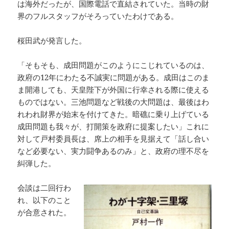
は海外だったが、国際電話で直結されていた。当時の財
界のフルスタッフがそろっていたわけである。
桜田武が発言した。
「そもそも、成田問題がこのようにこじれているのは、
政府の12年にわたる不誠実に問題がある。成田はこのま
ま開港しても、天皇陛下が外国に行幸される際に使える
ものではない。三池問題など戦後の大問題は、最後はわ
れわれ財界が始末を付けてきた。暗礁に乗り上げている
成田問題も我々が、打開策を政府に提案したい」これに
対して戸村委員長は、席上の相手を見据えて「話し合い
など必要ない、実力闘争あるのみ」と、政府の理不尽を
糾弾した。
会談は二回行わ
れ、以下のこと
が合意された。