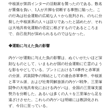
中核派が第四インターの活動家を襲ったのである。数名
が重傷を負い、1人が片脚を切断する事態に陥った。こ
の行為は社会運動の広範な人々から批判され、のちに分
裂した中核派系の人々は誤りであったと認めたが、それ
は大地共有化運動の否定に根ざすものであるところま
で、自己批判が深められるものではなかった。
◆運動に与えた負の影響
内ゲバが運動に与えた負の影響は、ぬぐいがたいほど深
刻なものとして、いまもわが国の社会運動に亡霊のよう
な影をやどしている。ブントにおける7.6事件と赤軍派
の分派、武装闘争の帰結としての連合赤軍事件、中核派
と革マル派、および社青同解放派の内ゲバ戦争。三里塚
闘争の大地共有化における内ゲバは、全国の三里塚支援
勢力を分断した。あるいは多くの人々を三里塚から足を
遠ざけさせた。これらの内ゲバは明確には教訓化され
ず、今日に至っている。