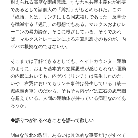
耐えられる高度な階級意識、すなわち共産主義化が必要
であるとして諸個人の「総括」がもとめられた。この
「総括」とは、リンチによる同志殺しであった。反革命
を殲滅する「処刑」の思想でもある。マルクスおよびレ
ーニンの暴力論が、そこに根ざしている。そうであれ
ば、マルクスとレーニンによる左翼思想そのものが、内
ゲバの根拠なのではないか。
そこまでは了解できるとしても、ヘイトカウンター運動
のように、およそ基本的な左翼思想が感じられない運動
の内部においても、内ゲバ（リンチ）は発生したのだ。
いや、右翼においてもリンチ事件は発生している（統一
戦線義勇軍）のだから、そもそも内ゲバは左右の思想圏
を超えている。人間の運動体が持っている病理なのであ
ろうか。
◆語りつがれるべきことを語って欲しい
明白な敗北の教訓、あるいは具体的な事実だけがすべて