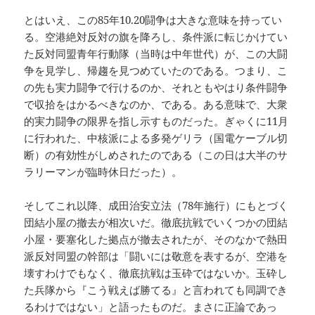
とはいえ、この85年10.20闘争は大きな意味を持ってい
る。空港絶対反対の旗を降ろし、条件派に転じかけてい
た反対同盟青年行動隊（当時は中年世代）が、この大闘
争を見学し、帰趨を見つめていたのである。つまり、こ
の先も実力闘争で行けるのか、それともやはり条件闘争
で収拾をはかるべきなのか、である。ある意味で、大衆
的実力闘争の限界を指し示すものだった。ぎゃくに11月
に行われた、中核派による多発ゲリラ（国電ケーブル切
断）の有効性がしめされたのである（この日は大半のサ
ラリーマンが臨時休日だった）。
そしてこれ以降、成田治安立法（78年施行）にもとづく
団結小屋の撤去が相次いだ。徹底抗戦でいくつかの団結
小屋・要塞化した拠点が撤去されたが、そのなかで熱田
派反対同盟の幹部は「闘いには敬意を表するが、空港を
壊すわけでもなく、徹底抗戦は玉砕ではないか。玉砕し
た兵隊から『こう戦えば勝てる』と言われても同調でき
るわけではない」と語ったものだ。まさに正論であっ