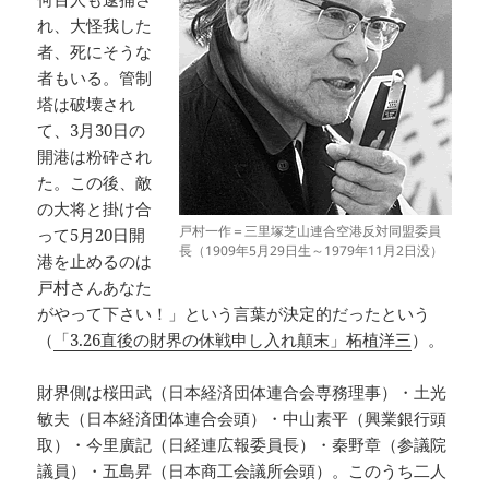
れ、大怪我した
者、死にそうな
者もいる。管制
塔は破壊され
て、3月30日の
開港は粉砕され
た。この後、敵
の大将と掛け合
戸村一作＝三里塚芝山連合空港反対同盟委員
って5月20日開
長（1909年5月29日生～1979年11月2日没）
港を止めるのは
戸村さんあなた
がやって下さい！」という言葉が決定的だったという
（
「3.26直後の財界の休戦申し入れ顛末」柘植洋三
）。
財界側は桜田武（日本経済団体連合会専務理事）・土光
敏夫（日本経済団体連合会頭）・中山素平（興業銀行頭
取）・今里廣記（日経連広報委員長）・秦野章（参議院
議員）・五島昇（日本商工会議所会頭）。このうち二人