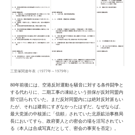
三里塚関連年表（1977年～1979年）
80年前後には、空港反対運動を騒音に対する条件闘争と
する代わりに、二期工事の凍結という担保が反対同盟内
部で語られていた。まだ反対同盟内には絶対反対派もい
たが、それは建前にすぎなかったはずだ。なぜならば、
最大党派の中核派に「信頼」されていた北原鉱治事務局
長においてすら、政府要人との密会の場を活写されてい
る（本人は合成写真だとして、密会の事実を否定）。