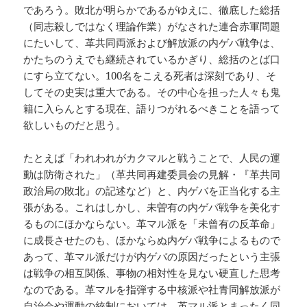
であろう。敗北が明らかであるがゆえに、徹底した総括
（同志殺しではなく理論作業）がなされた連合赤軍問題
にたいして、革共同両派および解放派の内ゲバ戦争は、
かたちのうえでも継続されているかぎり、総括のとば口
にすら立てない。100名をこえる死者は深刻であり、そ
してその史実は重大である。その中心を担った人々も鬼
籍に入らんとする現在、語りつがれるべきことを語って
欲しいものだと思う。
たとえば「われわれがカクマルと戦うことで、人民の運
動は防衛された」（革共同再建委員会の見解・『革共同
政治局の敗北』の記述など）と、内ゲバを正当化する主
張がある。これはしかし、未曽有の内ゲバ戦争を美化す
るものにほかならない。革マル派を「未曾有の反革命」
に成長させたのも、ほかならぬ内ゲバ戦争によるもので
あって、革マル派だけが内ゲバの原因だったという主張
は戦争の相互関係、事物の相対性を見ない硬直した思考
なのである。革マルを指弾する中核派や社青同解放派が
自治会や運動の統制においては、革マル派とまったく同