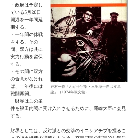
・政府は予定し
ている5月20日
開港を一年間延
期する。
・一年間の休戦
をする。その
間、双方は共に
実力行動を留保
する。
・その間に双方
の合意がなけれ
ば、一年後には
戸村一作『わが十字架・三里塚―自己変革
論』（1974年教文館）
戦闘再開。
・財界はこの条
件を福田内閣に受け入れさせるために、運輸大臣に会見
する。
財界としては、反対派との交渉のイニシアチブを握るこ
とで福田総理の退陣をもとめ、空港問題の暫定的な解決