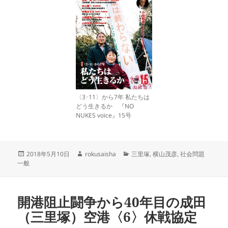
〈3･11〉から7年 私たちは
どう生きるか 『NO
NUKES voice』15号
投
作
カ
2018年5月10日
rokusaisha
三里塚
,
横山茂彦
,
社会問題
稿
成
テ
一般
日:
者
ゴ
リ
ー
開港阻止闘争から40年目の成田
（三里塚）空港〈6〉休戦協定