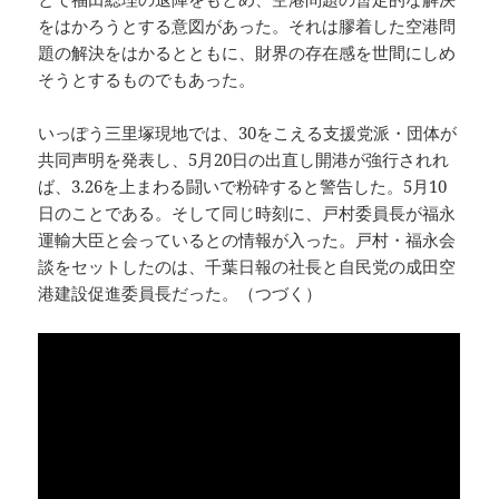
をはかろうとする意図があった。それは膠着した空港問
題の解決をはかるとともに、財界の存在感を世間にしめ
そうとするものでもあった。
いっぽう三里塚現地では、30をこえる支援党派・団体が
共同声明を発表し、5月20日の出直し開港が強行されれ
ば、3.26を上まわる闘いで粉砕すると警告した。5月10
日のことである。そして同じ時刻に、戸村委員長が福永
運輸大臣と会っているとの情報が入った。戸村・福永会
談をセットしたのは、千葉日報の社長と自民党の成田空
港建設促進委員長だった。（つづく）