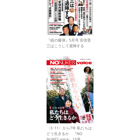
『紙の爆弾』5月号 安倍晋
三はこうして退陣する
〈3･11〉から7年 私たちは
どう生きるか 『NO
NUKES voice』15号