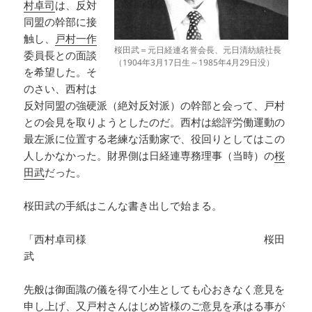
村卓司
は、反対
同盟の幹部に接
触し、
戸村一作
桜田武＝元日経連名誉会長、元日清紡績社長
委員長との面談
（1904年3月17日生～1985年4月29日没）
を希望した。そ
のさい、西村は
反対同盟の強硬派（絶対反対派）の幹部と会って、戸村
との会見を取りようとしたのだ。西村は総評労働運動の
最左派に位置する老練な活動家で、役回りとしてはこの
人しかなかった。財界側は日経連専務理事（当時）の
桜
田武
だった。
桜田武の手紙はこんな書き出しで始まる。
「西村卓司様 桜田
武
先般は御面識の儀を得て小生としても心おきなく意見を
申し上げ、又戸村さんはじめ皆様のご意見を承はる事が