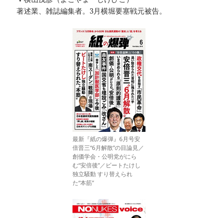
著述業、雑誌編集者。3月横堀要塞戦元被告。
最新『紙の爆弾』6月号安
倍晋三“6月解散”の目論見／
創価学会・公明党がにら
む“安倍後”／ビートたけし
独立騒動 すり替えられ
た“本筋”