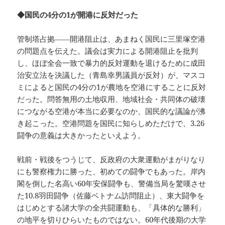
◆国民の4分の1が開港に反対だった
管制塔占拠――開港阻止は、あまねく国民に三里塚空港
の問題点を伝えた。議会は実力による開港阻止を批判
し、ほぼ全会一致で暴力的反対運動を退けるために成田
治安立法を決議した（青島幸男議員が反対）が、マスコ
ミによると国民の4分の1が農地を空港にすることに反対
だった。問答無用の土地収用、地域社会・共同体の破壊
につながる空港が本当に必要なのか、国民的な議論が沸
き起こった。空港問題を国民に知らしめただけで、3.26
闘争の意義は大きかったといえよう。
戦前・戦後をつうじて、反政府の大衆運動がまがりなり
にも警察権力に勝った、初めての闘争でもあった。岸内
閣を倒した名高い60年安保闘争も、警備当局を驚嘆させ
た10.8羽田闘争（佐藤ベトナム訪問阻止）、東大闘争を
はじめとする諸大学の全共闘運動も、「具体的な勝利」
の地平を切りひらいたものではない。60年代後期の大学