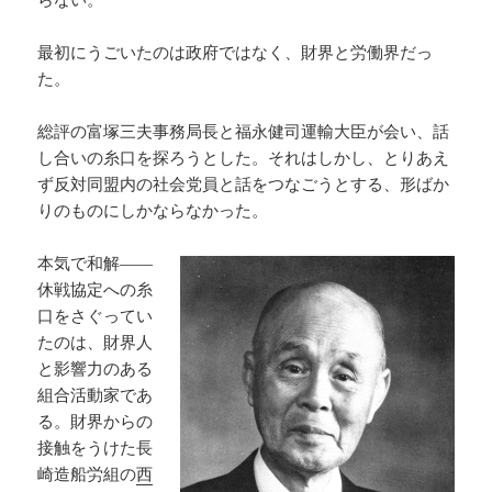
最初にうごいたのは政府ではなく、財界と労働界だっ
た。
総評の富塚三夫事務局長と福永健司運輸大臣が会い、話
し合いの糸口を探ろうとした。それはしかし、とりあえ
ず反対同盟内の社会党員と話をつなごうとする、形ばか
りのものにしかならなかった。
本気で和解――
休戦協定への糸
口をさぐってい
たのは、財界人
と影響力のある
組合活動家であ
る。財界からの
接触をうけた長
崎造船労組の
西