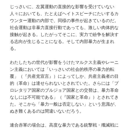
じっさいに、左翼運動の直接的な影響を受けていない
人々においても、たとえばヘイトスピーチにたいするカ
ウンター運動の内部で、同様の事件が起きているのだ。
社会運動は非暴力直接行動であっても、激しい肉体的な
接触が起きる。したがってそこに、実力で紛争を解決す
る志向が生じることになる。そして内部暴力が生まれ
る。
わたしたちの世代が影響をうけたマルクス主義やレーニ
ン主義においては「いっさいの社会的秩序の暴力的転
覆」（『共産党宣言』）によってしか、共産主義者の目
的（革命）は達せられないとされていた。さらには「プ
ロレタリア国家のブルジョア国家との交替は、暴力革命
なしには不可能である」（『国家と革命』）とされてき
た。そこから「暴力一般は否定しない」という意識が、
ぬき難くあるのは間違いないだろう。
連合赤軍の場合は、高度な暴力である銃撃戦・殲滅戦に