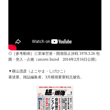
◎［参考動画］三里塚空港・開港阻止決戦 1978.3.26 包
囲・突入・占拠（anzen bund 2014年2月16日公開）
▼横山茂彦（よこやま・しげひこ）
著述業、雑誌編集者。3月横堀要塞戦元被告。