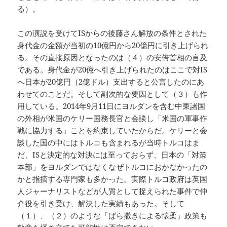
る）。
この演説を受けてISからの後藤さん解放の条件とされた
身代金の金額が当初の10億円から20億円に引き上げられ
る。その直接原因となったのは（４）の安倍首相の言及
である。身代金が20億へ引き上げられたのはここで対IS
へ日本が20億円（2億ドル）支出すると公言したのにあ
わせてのことだ。そして副次的な要因として（３）も作
用している。2014年9月11日にヨルダンを含む中東諸国
の外相が米国のケリー国務長官と会談し「米国の軍事作
戦に協力する」ことを約束していたからだ。ケリーと会
談した国の中にはトルコも含まれるが当時トルコはま
だ、ISと決定的な対決には至っておらず、日本の「対策
本部」をヨルダンではなくなぜトルコにおかなかったの
かと指摘する専門家も多かった。実際トルコ政府は英国
人ジャーナリストなどが人質として捉えられた事件で仲
介役を引き受け、解決した実績もあった。そして
（１）、（２）のような「ばら撒きによる懐柔」政策も