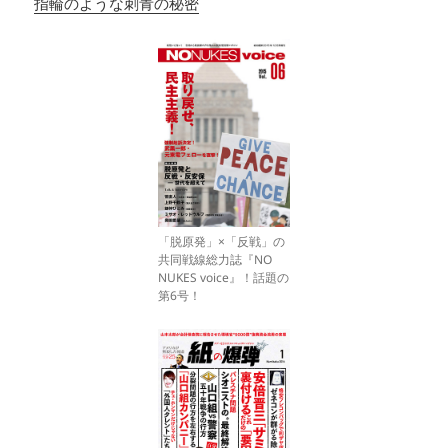
指輪のような刺青の秘密
「脱原発」×「反戦」の
共同戦線総力誌『NO
NUKES voice』！話題の
第6号！