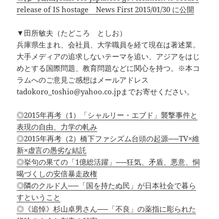
release of IS hostage News First 2015/01/30 に公開
▼田所敏夫（たどころ としお）
兵庫県生まれ、会社員、大学職員を経て現在は著述業。
大手メディアの追求しないテーマを追い、アジアをはじ
めとする国際問題、教育問題などに関心を持つ。※本コ
ラムへのご意見ご感想はメールアドレス
tadokoro_toshio@yahoo.co.jpまでお寄せください。
◎2015年再考（1）「シャルリー・エブド」襲撃事件と
表現の自由、力学の軋み
◎2015年再考（2）橋下ファシズム台頭の起源──TV×維
新×虚言の愚劣な結託
◎挙句の果ての「1億総活躍」──狂気、矛盾、悪意、恫
喝づくしの安倍暴走政権
◎隣のクルド人──「国を持たぬ民」が日本社会で暮ら
すということ
◎《追悼》杉山卓男さん──「不良」の薬指に彫られた