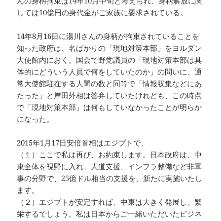
んの身柄拘束は14年10月中旬と考えられ、身柄解放に関
しては10億円の身代金がご家族に要求されている。
14年8月16日に湯川さんの身柄が拘束されていることを
知った政府は、名ばかりの「現地対策本部」をヨルダン
大使館内におく。国会で野党議員の「現地対策本部は具
体的にどういう人員で何をしていたのか」の問いに、通
常大使館駐在する人間の数と同等で「情報収集などにあ
たった」と岸田外相は答弁していたけれども、この時点
で「現地対策本部」は何もしていなかったことが明らか
になった。
2015年1月17日安倍首相はエジプトで、
（１）ここで私は再び、お約束します。日本政府は、中
東全体を視野に入れ、人道支援、インフラ整備など非軍
事の分野で、25億ドル相当の支援を、新たに実施いたし
ます。
（２）エジプトが安定すれば、中東は大きく発展し、繁
栄するでしょう。私は日本からご一緒いただいたビジネ