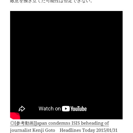
敵意を掻き立てた可能性は否定できない。
◎[参考動画]Japan condemns ISIS beheading of
journalist Kenji Goto Headlines Today 2015/01/31