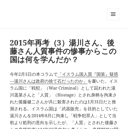
メニュ
ーとウ
ィジェ
ット
2015年再考（3）湯川さん、後
藤さん人質事件の惨事からこの
国は何を学んだか？
今年2月1日の本コラムで
「イスラム国人質『国策』疑惑
―湯川さんは政府の捨て石だったのか」
を書いた。イス
ラム国に「戦犯」（War Criminal）として囚われた湯
川遥菜さんと「人質」（Hostage）とされ身柄を拘束さ
れた後藤健二さんが共に殺害されたのは1月31日だと推
測される。イスラム国は「武器販売」を目的としていた
湯川さんを2014年8月に拘束し「戦争犯罪人」として当
初より処刑の意向を示したが、「人質」とされた後藤さ