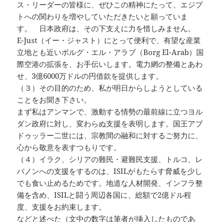
ス・リーダーの皆様に、ぜひこの精神にたって、エジプ
トへの関わりを増やしていただきたいと願っていま
す。 日本政府は、その下支えに力を惜しみません。
E-Just（イー・ジャスト）にとって便利で、有望な産業
立地とも近いボルグ・エル・アラブ（Borg El-Arab）国
際空港の拡張を、お手伝いします。電力網の整備とあわ
せ、3億6000万ドルの円借款を提供します。
（３）その目的のため、私が明日からしようとしている
ことをお聞き下さい。
まず私はアンマンで、激動する情勢の最前線に立つヨル
ダン政府に対し、変わらぬ支援を表明します。国王アブ
ドゥッラー二世には、宗教間の融和に対するご努力に、
心から敬意を表すつもりです。
（４）イラク、シリアの難民・避難民支援、トルコ、レ
バノンへの支援をするのは、ISILがもたらす脅威を少し
でも食い止めるためです。地道な人材開発、インフラ整
備を含め、ISILと闘う周辺各国に、総額で2億ドル程
度、支援をお約束します。
などと述べた（文中の数字は筆者が挿入したものであ