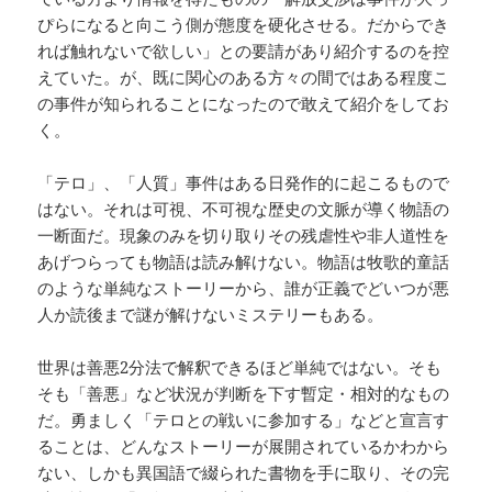
ぴらになると向こう側が態度を硬化させる。だからでき
れば触れないで欲しい」との要請があり紹介するのを控
えていた。が、既に関心のある方々の間ではある程度こ
の事件が知られることになったので敢えて紹介をしてお
く。
「テロ」、「人質」事件はある日発作的に起こるもので
はない。それは可視、不可視な歴史の文脈が導く物語の
一断面だ。現象のみを切り取りその残虐性や非人道性を
あげつらっても物語は読み解けない。物語は牧歌的童話
のような単純なストーリーから、誰が正義でどいつが悪
人か読後まで謎が解けないミステリーもある。
世界は善悪2分法で解釈できるほど単純ではない。そも
そも「善悪」など状況が判断を下す暫定・相対的なもの
だ。勇ましく「テロとの戦いに参加する」などと宣言す
ることは、どんなストーリーが展開されているかわから
ない、しかも異国語で綴られた書物を手に取り、その完