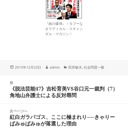
『紙の爆弾』！タブーな
きラディカル・スキャン
ダル・マガジン！
投
作
カ
2015年12月23日
admin
田所敏夫
,
社会問題一般
稿
成
テ
日:
者
ゴ
投
リ
前
稿
《脱法芸能47》吉松育美VS谷口元一裁判（7）
ー
前
ナ
角地山弁護士による反対尋問
の
ビ
投
ゲ
稿:
次ページへ
ー
紅白ガラパゴス、ここに極まれり──きゃりー
次
シ
ぱみゅぱみゅが落選した理由
の
ョ