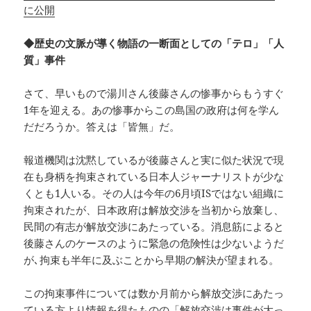
に公開
◆歴史の文脈が導く物語の一断面としての「テロ」「人
質」事件
さて、早いもので湯川さん後藤さんの惨事からもうすぐ
1年を迎える。あの惨事からこの島国の政府は何を学ん
だだろうか。答えは「皆無」だ。
報道機関は沈黙しているが後藤さんと実に似た状況で現
在も身柄を拘束されている日本人ジャーナリストが少な
くとも1人いる。その人は今年の6月頃ISではない組織に
拘束されたが、日本政府は解放交渉を当初から放棄し、
民間の有志が解放交渉にあたっている。消息筋によると
後藤さんのケースのように緊急の危険性は少ないようだ
が､拘束も半年に及ぶことから早期の解決が望まれる。
この拘束事件については数か月前から解放交渉にあたっ
ている方より情報を得たものの「解放交渉は事件が大っ