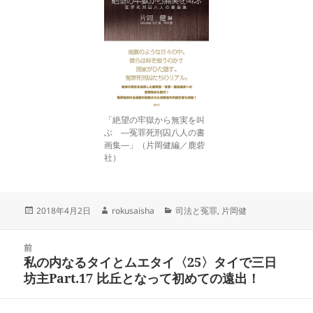
「絶望の牢獄から無実を叫
ぶ ―冤罪死刑囚八人の書
画集―」（片岡健編／鹿砦
社）
投
作
カ
2018年4月2日
rokusaisha
司法と冤罪
,
片岡健
稿
成
テ
日:
者
ゴ
投
リ
前
稿
私の内なるタイとムエタイ〈25〉タイで三日
ー
前
ナ
坊主Part.17 比丘となって初めての遠出！
の
ビ
投
ゲ
稿: