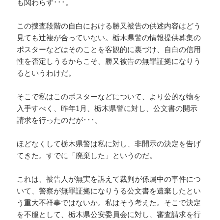
も関わらず･･･。
この捜査段階の自白における勝又被告の供述内容はどう
見ても辻褄が合っていない。栃木県警の情報提供募集の
ポスターなどはそのことを客観的に裏づけ、自白の信用
性を否定しうるからこそ、勝又被告の無罪証拠になりう
るというわけだ。
そこで私はこのポスターなどについて、より公的な物を
入手すべく、昨年1月、栃木県警に対し、公文書の開示
請求を行ったのだが･･･。
ほどなくして栃木県警は私に対し、非開示の決定を告げ
てきた。すでに「廃棄した」というのだ。
これは、被告人が無実を訴えて裁判が係属中の事件につ
いて、警察が無罪証拠になりうる公文書を遺棄したとい
う重大不祥事ではないか。私はそう考えた。そこで決定
を不服として、栃木県公安委員会に対し、審査請求を行