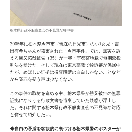
栃木県行政不服審査会の不見識な答申書
2005年に栃木県今市市（現在の日光市）の小1女児・吉
田有希ちゃんが殺害された「今市事件」では、無実を訴
える勝又拓哉被告（35）が一審・宇都宮地裁で無期懲役
判決を受けた。そして現在は東京高裁で控訴審が係属中
だが、めぼしい証拠は捜査段階の自白しかないことなど
から冤罪を疑う声は少なくない。
この事件の取材を進める中、栃木県警が勝又被告の無罪
証拠になりうる行政文書を遺棄していた疑惑が浮上し
た。それに関する栃木県行政不服審査会の不見識な対応
と併せて紹介したい。
◆自白の矛盾を客観的に裏づける栃木県警のポスターが