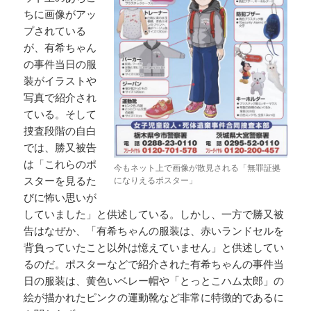
ちに画像がアッ
プされている
が、有希ちゃん
の事件当日の服
装がイラストや
写真で紹介され
ている。そして
捜査段階の自白
では、勝又被告
は「これらのポ
今もネット上で画像が散見される「無罪証拠
スターを見るた
になりえるポスター」
びに怖い思いが
していました」と供述している。しかし、一方で勝又被
告はなぜか、「有希ちゃんの服装は、赤いランドセルを
背負っていたこと以外は憶えていません」と供述してい
るのだ。ポスターなどで紹介された有希ちゃんの事件当
日の服装は、黄色いベレー帽や「とっとこハム太郎」の
絵が描かれたピンクの運動靴など非常に特徴的であるに