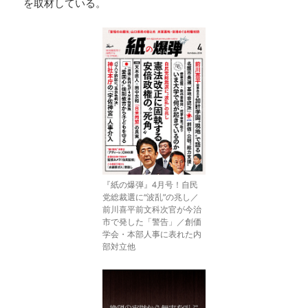
を取材している。
『紙の爆弾』4月号！自民
党総裁選に“波乱”の兆し／
前川喜平前文科次官が今治
市で発した「警告」／創価
学会・本部人事に表れた内
部対立他