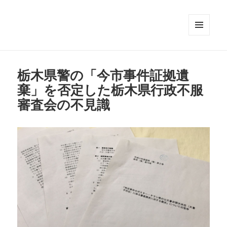
メニュ
ーとウ
ィジェ
ット
栃木県警の「今市事件証拠遺
棄」を否定した栃木県行政不服
審査会の不見識