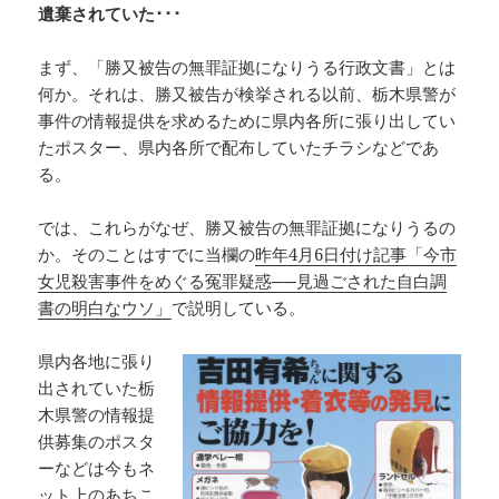
遺棄されていた･･･
まず、「勝又被告の無罪証拠になりうる行政文書」とは
何か。それは、勝又被告が検挙される以前、栃木県警が
事件の情報提供を求めるために県内各所に張り出してい
たポスター、県内各所で配布していたチラシなどであ
る。
では、これらがなぜ、勝又被告の無罪証拠になりうるの
か。そのことはすでに当欄の
昨年4月6日付け記事「今市
女児殺害事件をめぐる冤罪疑惑──見過ごされた自白調
書の明白なウソ」
で説明している。
県内各地に張り
出されていた栃
木県警の情報提
供募集のポスタ
ーなどは今もネ
ット上のあちこ