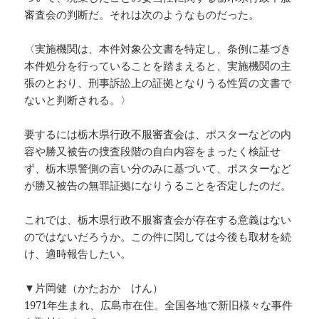
審査会の判断だ。それは次のようなものだった。
〈実施機関は、本件対象公文書を特定し、条例に基づき
本件処分を行っていることを踏まえると、実施機関の主
張のとおり、刑事訴訟上の証拠となりうる性質の文書で
ないと判断される。〉
要するには栃木県行政不服審査会は、ポスターなどの内
容や勝又被告の捜査段階の自白内容をまったく検証せ
ず、栃木県警側の言い分のみに基づいて、ポスターなど
が勝又被告の無罪証拠になりうることを否定したのだ。
これでは、栃木県行政不服審査会が存在する意義はない
のではないだろうか。この件に関しては今後も取材を続
け、適時報告したい。
▼片岡健（かたおか けん）
1971年生まれ、広島市在住。全国各地で新旧様々な事件