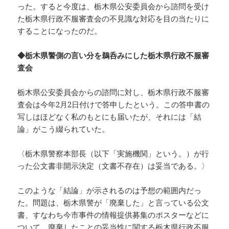
った。すると今度は、栃木県公安委員会から諮問を受け
た栃木県行政不服審査会の不見識な対応を目の当たりに
することになったのだ。
◆栃木県警側の言い分を鵜呑みにした栃木県行政不服審
査会
栃木県公安委員会からの諮問に対し、栃木県行政不服審
査会は今年2月2日付けで答申したという。この答申書の
写しはほどなく私のもとにも届いたが、それには「結
論」がこう綴られていた。
〈栃木県警察本部長（以下「実施機関」という。）が行
った公文書非開示決定（文書不存在）は妥当である。〉
このような「結論」が示されるのは予想の範囲内だっ
た。問題は、栃木県警が「廃棄した」と言っている公文
書、すなわち今市事件の情報提供募集のポスターなどに
ついて、廃棄したことの妥当性に関する栃木県行政不服