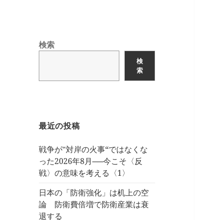
検索
検
索
最近の投稿
戦争が‟対岸の火事“ではなくな
った2026年8月──今こそ〈反
戦〉の意味を考える〈1〉
日本の「防衛強化」は机上の空
論 防衛費倍増で防衛産業は衰
退する