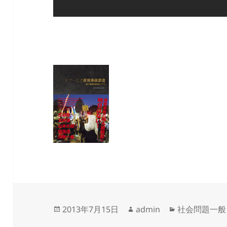
投
作
カ
2013年7月15日
admin
社会問題一般
稿
成
テ