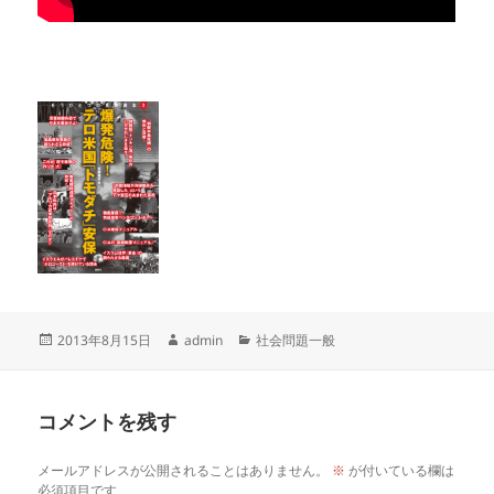
投
作
カ
2013年8月15日
admin
社会問題一般
稿
成
テ
日:
者
ゴ
リ
コメントを残す
ー
メールアドレスが公開されることはありません。
※
が付いている欄は
必須項目です