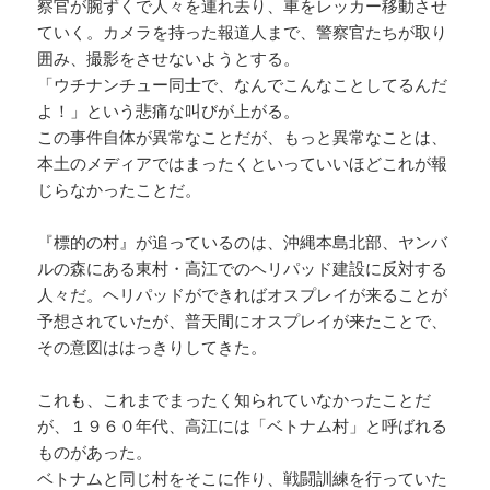
察官が腕ずくで人々を連れ去り、車をレッカー移動させ
ていく。カメラを持った報道人まで、警察官たちが取り
囲み、撮影をさせないようとする。
「ウチナンチュー同士で、なんでこんなことしてるんだ
よ！」という悲痛な叫びが上がる。
この事件自体が異常なことだが、もっと異常なことは、
本土のメディアではまったくといっていいほどこれが報
じらなかったことだ。
『標的の村』が追っているのは、沖縄本島北部、ヤンバ
ルの森にある東村・高江でのヘリパッド建設に反対する
人々だ。ヘリパッドができればオスプレイが来ることが
予想されていたが、普天間にオスプレイが来たことで、
その意図ははっきりしてきた。
これも、これまでまったく知られていなかったことだ
が、１９６０年代、高江には「ベトナム村」と呼ばれる
ものがあった。
ベトナムと同じ村をそこに作り、戦闘訓練を行っていた