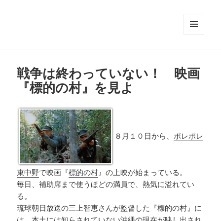
メニュ
ーとウ
ィジェ
ット
戦争は終わっていない！ 映画
『標的の村』を見よ
８月１０日から、
ポレポレ
東中野
で映画『
標的の村
』の上映が始まっている。
毎日、補助席まで使うほどの満員で、熱気に溢れてい
る。
琉球朝日放送の三上智恵さんが監督した『標的の村』に
は、本土には知らされていない沖縄の現在が映し出され