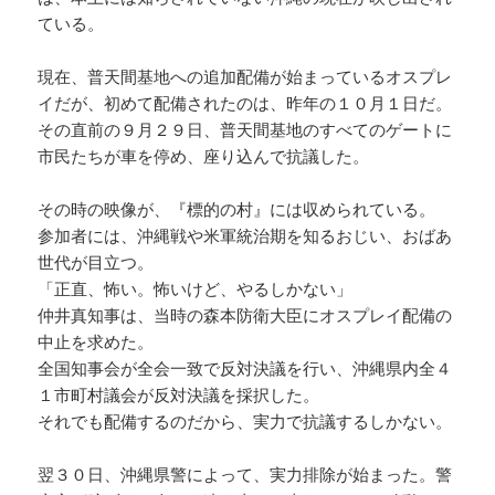
ている。
現在、普天間基地への追加配備が始まっているオスプレ
イだが、初めて配備されたのは、昨年の１０月１日だ。
その直前の９月２９日、普天間基地のすべてのゲートに
市民たちが車を停め、座り込んで抗議した。
その時の映像が、『標的の村』には収められている。
参加者には、沖縄戦や米軍統治期を知るおじい、おばあ
世代が目立つ。
「正直、怖い。怖いけど、やるしかない」
仲井真知事は、当時の森本防衛大臣にオスプレイ配備の
中止を求めた。
全国知事会が全会一致で反対決議を行い、沖縄県内全４
１市町村議会が反対決議を採択した。
それでも配備するのだから、実力で抗議するしかない。
翌３０日、沖縄県警によって、実力排除が始まった。警