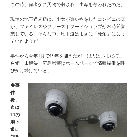
この時、何者かに刃物で刺され、生命を奪われたのだ。
現場の地下道周辺は、少女が買い物をしたコンビニのほ
か、ファミレスやファーストフードショップが24時間営
業している。そんな中、地下道はまさに「死角」になっ
ていたようだ。
事件から今年1月で19年を迎えたが、犯人はいまだ捕ま
らず、未解決。広島県警はホームページで情報提供を呼
びかけ続けている。
◆事
件
後、
市は
11の
地下
道に
防犯