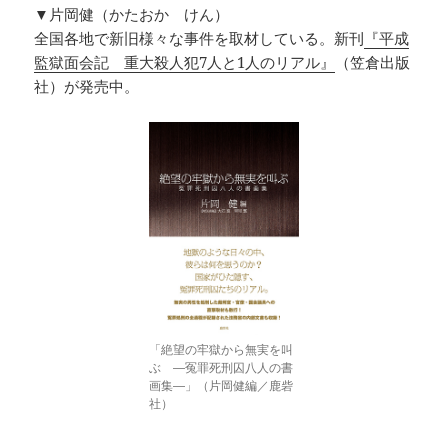
▼片岡健（かたおか けん）
全国各地で新旧様々な事件を取材している。新刊
『平成
監獄面会記 重大殺人犯7人と1人のリアル』
（笠倉出版
社）が発売中。
「絶望の牢獄から無実を叫
ぶ ―冤罪死刑囚八人の書
画集―」（片岡健編／鹿砦
社）