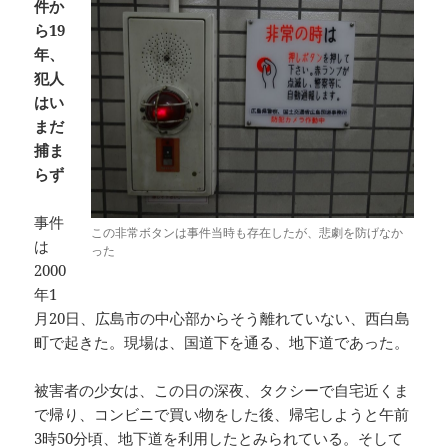
件か
ら19
年、
犯人
はい
まだ
捕ま
らず
事件
この非常ボタンは事件当時も存在したが、悲劇を防げなか
は
った
2000
年1
月20日、広島市の中心部からそう離れていない、西白島
町で起きた。現場は、国道下を通る、地下道であった。
被害者の少女は、この日の深夜、タクシーで自宅近くま
で帰り、コンビニで買い物をした後、帰宅しようと午前
3時50分頃、地下道を利用したとみられている。そして