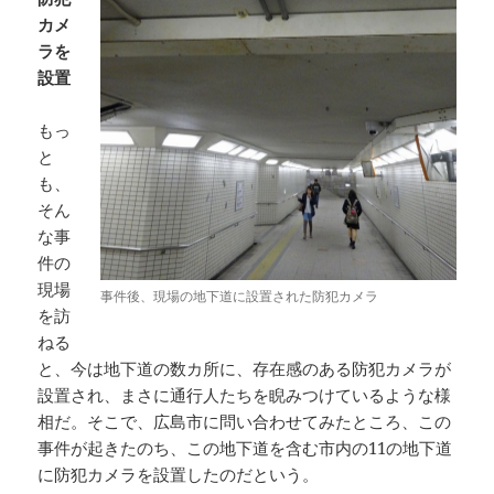
カメ
ラを
設置
もっ
と
も、
そん
な事
件の
現場
事件後、現場の地下道に設置された防犯カメラ
を訪
ねる
と、今は地下道の数カ所に、存在感のある防犯カメラが
設置され、まさに通行人たちを睨みつけているような様
相だ。そこで、広島市に問い合わせてみたところ、この
事件が起きたのち、この地下道を含む市内の11の地下道
に防犯カメラを設置したのだという。