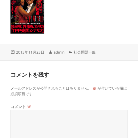
投
作
カ
2013年11月23日
admin
社会問題一般
稿
成
テ
日:
者
ゴ
リ
コメントを残す
ー
メールアドレスが公開されることはありません。
※
が付いている欄は
必須項目です
コメント
※