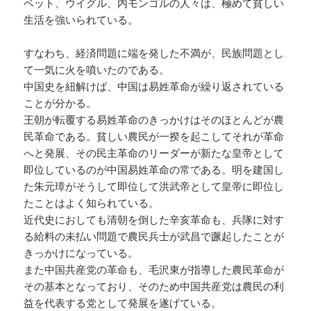
ベット、ウイグル、内モンゴルの人々は、極めて貧しい
生活を強いられている。
すなわち、経済問題に端を発した不満が、民族問題とし
て一気に火を噴いたのである。
中国史を紐解けば、中国は易姓革命が繰り返されている
ことが分かる。
王朝が転覆する易姓革命のきっかけはそのほとんどが農
民革命である。貧しい農民が一揆を起こしてそれが革命
へと発展、その民主革命のリーダーが新たな皇帝として
即位しているのが中国易姓革命の常である。明を建国し
た朱元璋がそうして即位して洪武帝として皇帝に即位し
たことはよく知られている。
近代史におしても清朝を倒した辛亥革命も、兵隊に対す
る給料の未払い問題で農民兵士が武昌で蹶起したことが
きっかけになっている。
また中国共産党の革命も、毛沢東が指導した農民革命が
その基本となっており、そのため中国共産党は農民の利
益を代表する党として発展を遂げている。