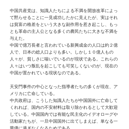
中国共産党は、知識人たちによる不満を開放改革によっ
て黙らせることに一見成功したかに見えたが、実はそれ
は貧富の格差をという大きな副作用を惹き起こし、もっ
とも革命の主人公となる多くの農民たちに大きな不満を
与えた。
中国で億万長者と言われている新興成金の人口は約２億
人で、日本の総人口よりも多い。しかし１０億人もの
人々が、貧しさに喘いでいるのが現状である。これらの
人々はいつ叛乱を起こしても可笑しくないのが、現在の
中国が置かれている現状なのである。
天安門事件の中心となった指導者たちの多くが現在、ア
メリカに亡命している。
中共政府は、こうした知識人たちが中国国外に亡命して
くれれば、国内の不安材料は取り除かれるとして大歓迎
している。中国国内では有能な民主化のイデオローグや
活動家たちが、一旦中国国外に出てしまえば、単なる一
華僑に過ぎなくなるためである。