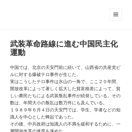
メニュ
ーとウ
ィジェ
ット
武装革命路線に進む中国民主化
運動
中国では、北京の天安門前に続いて、山西省の共産党ビ
ルに対する爆破テロ事件が生じた。
実はこうしたテロ事件は氷山の一角で、ここ２０年間、
開放改革によって著しく拡大した貧富格差によって、貧
しい農民たちによる武装叛乱事件が続発している。その
数は、年間大小の叛乱は数万件にも及んでいる。
１９８９年６月４日の天安門では、学生、学者などの知
識人を中心とした蜂起であった。
その後、中共政府は知識人の不満を緩和するために、一
層開放改革の速度を速めた。