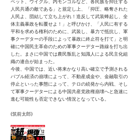
ベット、ウイグル、内モンゴルなど、各民族を抑圧する
人民共通の敵である」と規定し上、「抑圧、略奪された
人民よ、団結して立ち上がれ！造反して武装蜂起し、全
体主義暴政を転覆せよ！」と呼びかけ、「人民に有する
平和を求める権利のために、武装し、暴力で抵抗し、軍
事クーデターの手段によって暴政に終止符を打て」と明
確に中国民主革命のための軍事クーデター路線を打ち出
した。まさに中国では農民叛乱と知識人による民主化組
織の連合が始まった。
今後、中国では、近い将来かなり高い確立で予測される
バブル経済の崩壊によって、不動産成金や、金融取引の
停止といった事態によって、テロの続発から内戦、そし
て軍事クーデターによる中国共産党政権崩壊へと急速に
進む可能性も否定できない情況となっている。
(筑前太郎)