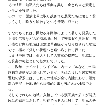
その結果、知識人たちは事業を興し、金と名誉と安定し
た生活を獲得した。
その一方、開放改革に取り残された農民たちは著しく貧
しくなり、喰うや喰わずという情況に陥った。
すなわちそれは、開放改革路線によって著しく発展した
上海や広東などの沿海地域に対して安徽省や貴州省、四
川省など内陸地域は開放改革路線から取り残された地域
では、極めて貧しい状態へと追い込まれて行った。
つまり中国では、個人としての貧富の格差は、地域によ
る貧富の格差として拡大していった。
ここ数年、チベット、ウイグル、内モンゴルなどでの民
族独立運動が活発化しているが、実はこうした民族独立
運動の背景には、これらの地域が全て内陸にあり、沿海
部の発展した地域から経済的に取り残された地域であ
る。
そしてそれらの地域に入植している漢民族の多くが開放
改革の恩恵に浴して、裕福であるのに対して、地元のチ