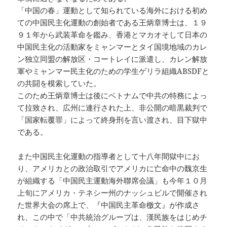
「中国の春」運動として知られている海外における初め
ての中国民主化運動の創始者である王炳章博士は、１９
９１年から武装革命を鑑み、香港とマカオそして日本の
中国民主化の活動家をミャンマーとタイ国境地域のカレ
ン独立同盟の解放区・コートレイに派遣し、カレン解放
軍やミャンマー民主化のための学生ゲリラ組織ABSDFと
の共闘を模索していた。
このため王炳章博士は後にベトナムで中共の特務によっ
て拉致され、広州に連行された上、非公開の暗黒裁判で
「国家転覆罪」によって終身刑を言い渡され、目下獄中
である。
また中国民主化運動の指導者として十八年間獄中にお
り、アメリカとの政治取引でアメリカに亡命中の魏京生
が組織する「中国民主運動海外聯席会議」も今年１０月
上旬にアメリカ・テネシー州のナッシュビルで開催され
た世界大会の席上で、『中国民主革命檄文』が作成さ
れ、この中で「中共統治グループは、漢民族をはじめチ