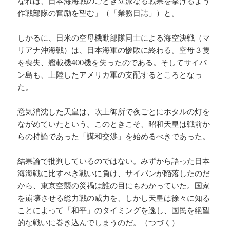
なれば、日本海海戦のごとき立派なる戦果を挙げるよう
作戦部隊の奮励を望む」（「業務日誌」）と。
しかるに、日米の空母機動部隊同士による海空決戦（マ
リアナ沖海戦）は、日本海軍の惨敗に終わる。空母３隻
を喪失、艦載機400機を失ったのである。そしてサイパ
ン島も、上陸したアメリカ軍の支配するところとなっ
た。
意気消沈した天皇は、吹上御所で夜ごとにホタルの灯を
ながめていたという。このときこそ、昭和天皇は戦前か
らの持論であった「講和交渉」を始めるべきであった。
結果論で批判しているのではない。みずから語った日本
海海戦に比すべき戦いに負け、サイパンが陥落したのだ
から、東京空襲の災禍は誰の目にもわかっていた。国家
を崩壊させる総力戦の威力を、しかし天皇は徐々に知る
ことによって「和平」のタイミングを逸し、国民を絶望
的な戦いに巻き込んでしまうのだ。（つづく）