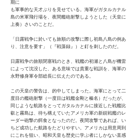
期に
も軍事的な天才ぶりを見せている。海軍がガタルカナル
島の米軍飛行場を、夜間艦砲射撃しようとした（天皇に
上奏）さいのことだ。
「日露戦争に於いても旅順の攻撃に際し初島八島の例あ
り、注意を要す」（『戦藻録』）と釘を刺したのだ。
日露戦争の旅順閉塞戦のとき、戦艦の初瀬と八島が機雷
によって沈没した、ある意味では貴重な戦訓を、海軍の
永野修身軍令部総長に伝えたのである。
この天皇の警告は、的中してしまった。海軍にとって二
度目の艦砲射撃（一度目は戦艦金剛と榛名）だったが、
同じような航路をとってガタルカナルに接近した戦艦比
叡と霧島は、待ち構えていたアメリカ軍の新鋭戦艦のレ
ーダー砲撃の餌食となったのだ。夜間攻撃であれば、い
ちど成功した航路をたどりやすい。アメリカは用意周到
にこれを狙い、昭和天皇も歴史に学ぶ者にしかない直感