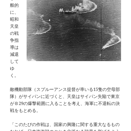
般的
に、
昭和
天皇
の戦
争指
導は
減退
して
ゆ
く。
敵機動部隊（スプルーアンス提督が率いる15隻の空母部
隊）がサイパンに近づくと、天皇はサイパン失陥で東京
がＢ29の爆撃範囲に入ることを考え、海軍に不退転の決
戦をもとめる。
「このたびの作戦は、国家の興隆に関する重大なるもの