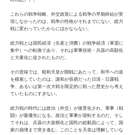
これらの戦争戦略、外交政策による戦争の早期終結が実
現しなかったのは、戦争の性格がそれまでにない、総力
戦に変わっていたからにほかならない。
総力戦とは国民経済（生産と消費）の戦争経済（軍需に
集中）への転換であり、それは軍事技術・兵器の高額化
と大量化に促されたものだ。
その意味では、昭和天皇が開戦にあたって、和平への道
を模索していたのは、講和が容易だった日清・日露戦
争、あるいは第一次大戦を限定的に戦った歴史から考え
ていたものにすぎない。
総力戦の時代には政治（外交）が後景化され、軍事（戦
闘）が最優先になる。政治と軍事が逆転するのだ。そし
てそれは、兵器の大規模化と国民の総動員によって、国
家の崩壊まで突き進む。このことを天皇は理解していな