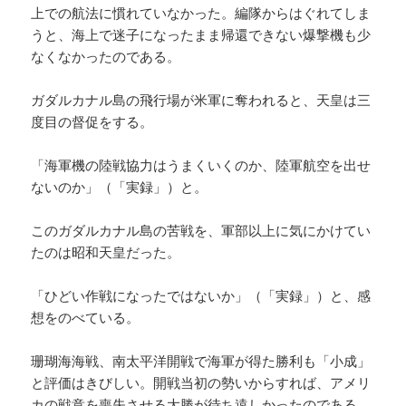
上での航法に慣れていなかった。編隊からはぐれてしま
うと、海上で迷子になったまま帰還できない爆撃機も少
なくなかったのである。
ガダルカナル島の飛行場が米軍に奪われると、天皇は三
度目の督促をする。
「海軍機の陸戦協力はうまくいくのか、陸軍航空を出せ
ないのか」（「実録」）と。
このガダルカナル島の苦戦を、軍部以上に気にかけてい
たのは昭和天皇だった。
「ひどい作戦になったではないか」（「実録」）と、感
想をのべている。
珊瑚海海戦、南太平洋開戦で海軍が得た勝利も「小成」
と評価はきびしい。開戦当初の勢いからすれば、アメリ
カの戦意を喪失させる大勝が待ち遠しかったのである。