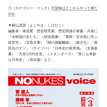
◎［カテゴリー・リンク］
天皇制はどこからやって来た
のか
▼横山茂彦（よこやま・しげひこ）
編集者・著述業・歴史研究家。歴史関連の著書・共著に
『合戦場の女たち』（情況新書）『軍師・官兵衛に学ぶ
経営学』（宝島文庫）『闇の後醍醐銭』（叢文社）『真
田丸のナゾ』（サイゾー）『日本史の新常識』（文春新
書）『天皇125代全史』（スタンダーズ）『世にも奇妙
な日本史』（宙出版）など。