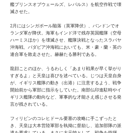
艦プリンスオブウェールズ、レパルス）を航空作戦で壊
滅させた。
2月にはシンガポール陥落（英軍降伏）、バンドンでオ
ランダ軍が降伏。海軍もインド洋で残存英国艦隊（空母
ハーミスほか）を壊滅させ、艦隊決戦となったスラバヤ
沖海戦、バダビア沖海戦においても、米・豪・蘭・英の
連合軍を敗走させた。赫赫たる勝利である。
龍顔ことのほか、うるわしく「あまり戦果が早く挙がり
すぎるよ」と天皇は喜びを述べている。じつは天皇自身
が、イギリス艦隊の動き（出港）に注意するよう、戦争
開始前から軍部に指示をしていた。南部仏印進駐時やイ
ギリス艦隊の動向など、軍事的な才能さえ感じさせる発
言が残されている。
フィリピンのコレヒドール要塞の攻略に手こずったと
き、天皇は大本営陸軍部を執拗に督励し、追加部隊の派
遣を要求している。まさに大元帥として、戦争を指揮