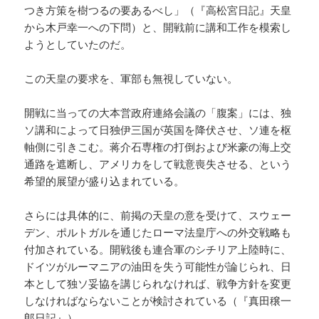
つき方策を樹つるの要あるべし」（『高松宮日記』天皇
から木戸幸一への下問）と、開戦前に講和工作を模索し
ようとしていたのだ。
この天皇の要求を、軍部も無視していない。
開戦に当っての大本営政府連絡会議の「腹案」には、独
ソ講和によって日独伊三国が英国を降伏させ、ソ連を枢
軸側に引きこむ。蒋介石専権の打倒および米豪の海上交
通路を遮断し、アメリカをして戦意喪失させる、という
希望的展望が盛り込まれている。
さらには具体的に、前掲の天皇の意を受けて、スウェー
デン、ポルトガルを通じたローマ法皇庁への外交戦略も
付加されている。開戦後も連合軍のシチリア上陸時に、
ドイツがルーマニアの油田を失う可能性が論じられ、日
本として独ソ妥協を講じられなければ、戦争方針を変更
しなければならないことが検討されている（『真田穣一
郎日記』）。