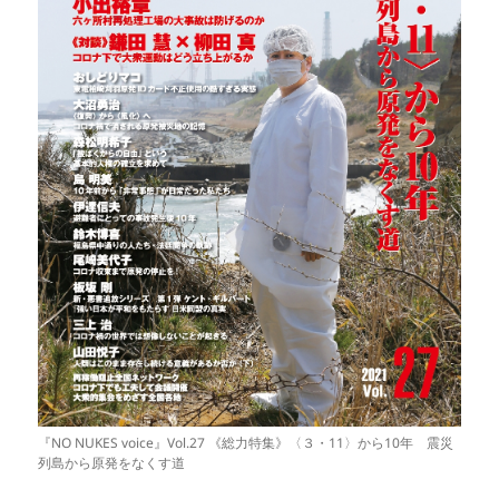
『NO NUKES voice』Vol.27 《総力特集》〈３・11〉から10年 震災
列島から原発をなくす道