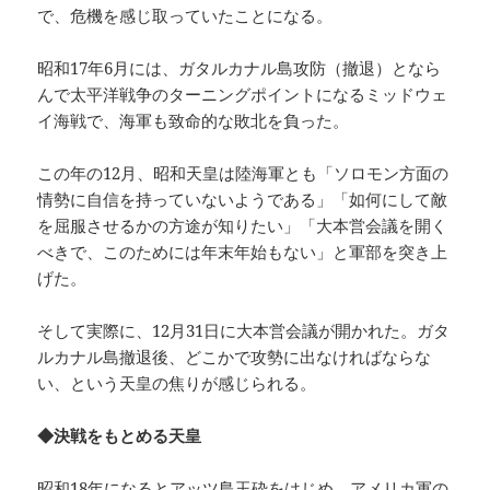
で、危機を感じ取っていたことになる。
昭和17年6月には、ガタルカナル島攻防（撤退）となら
んで太平洋戦争のターニングポイントになるミッドウェ
イ海戦で、海軍も致命的な敗北を負った。
この年の12月、昭和天皇は陸海軍とも「ソロモン方面の
情勢に自信を持っていないようである」「如何にして敵
を屈服させるかの方途が知りたい」「大本営会議を開く
べきで、このためには年末年始もない」と軍部を突き上
げた。
そして実際に、12月31日に大本営会議が開かれた。ガタ
ルカナル島撤退後、どこかで攻勢に出なければならな
い、という天皇の焦りが感じられる。
◆決戦をもとめる天皇
昭和18年になるとアッツ島玉砕をはじめ、アメリカ軍の