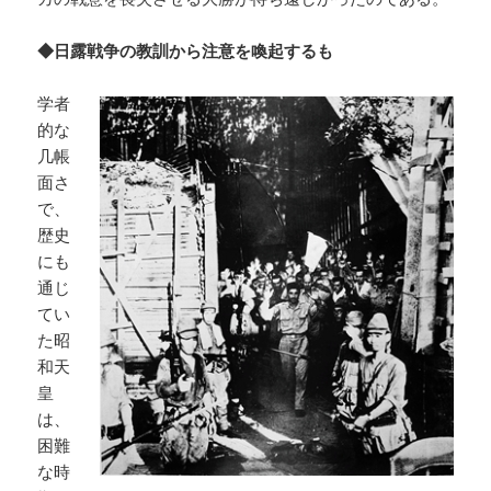
◆日露戦争の教訓から注意を喚起するも
学者
的な
几帳
面さ
で、
歴史
にも
通じ
てい
た昭
和天
皇
は、
困難
な時