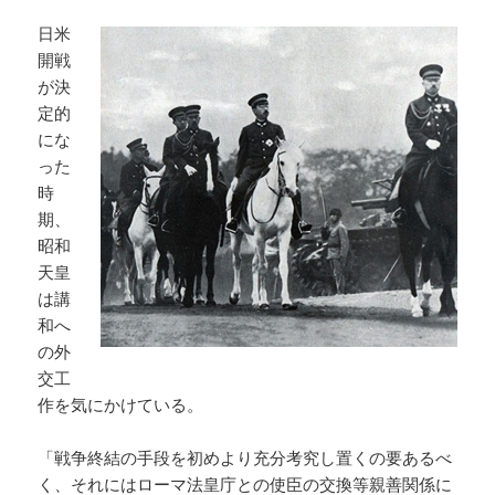
日米
開戦
が決
定的
にな
った
時
期、
昭和
天皇
は講
和へ
の外
交工
作を気にかけている。
「戦争終結の手段を初めより充分考究し置くの要あるべ
く、それにはローマ法皇庁との使臣の交換等親善関係に