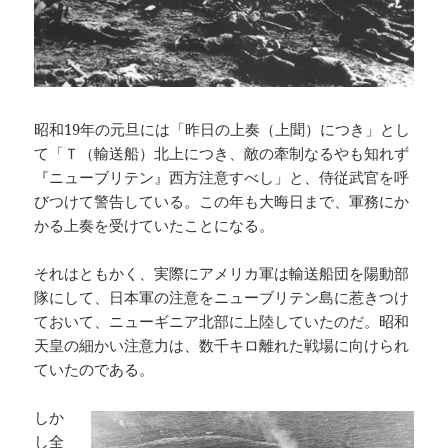
昭和19年の元旦には「昨日の上奏（上聞）につき」とし
て「Ｔ（輸送船）北上につき、敵の牽制なるやも知れず
『ニューブリテン』西方注意すべし」と、侍従武官を呼
びつけて警告している。この年も大晦日まで、軍務にか
かる上奏を受けていたことになる。
それはともかく、実際にアメリカ軍は輸送船団を陽動部
隊にして、日本軍の注意をニューブリテン島に惹きつけ
ておいて、ニューギニア北部に上陸していたのだ。昭和
天皇の細かい注意力は、数千キロ離れた戦場に向けられ
ていたのである。
しか
し全