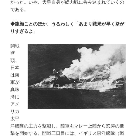
かった。いや、天皇自身が総力戦に呑み込まれていくの
である。
◆龍顔ことのほか、うるわしく「あまり戦果が早く挙が
りすぎるよ」
開戦
劈
頭、
日本
は海
軍が
真珠
湾に
アメ
リカ
太平
洋艦隊の主力を撃滅し、陸軍もマレー上陸から怒涛の進
撃を開始する。開戦三日目には、イギリス東洋艦隊（戦