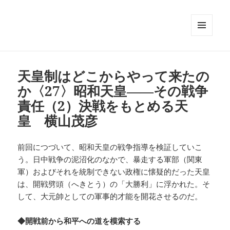
メニュ
ーとウ
ィジェ
ット
天皇制はどこからやって来たの
か〈27〉昭和天皇――その戦争
責任（2）決戦をもとめる天
皇 横山茂彦
前回につづいて、昭和天皇の戦争指導を検証していこ
う。日中戦争の泥沼化のなかで、暴走する軍部（関東
軍）およびそれを統制できない政権に懐疑的だった天皇
は、開戦劈頭（へきとう）の「大勝利」に浮かれた。そ
して、大元帥としての軍事的才能を開花させるのだ。
◆開戦前から和平への道を模索する