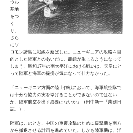
ウル
基地
をつ
く
り、
さら
にソ
ロモン諸島に戦線を延ばした。ニューギニアの攻略を目
的とした陸軍とのあいだに、齟齬が生じるようになって
しまう。昭和17年の南太平洋における戦いは、天皇にと
って陸軍と海軍の提携が気になって仕方なかった。
「ニューギニア方面の陸上作戦において、海軍航空隊で
は十分な協力の実を挙げることができないのではない
か。陸軍航空を出す必要はないか」（田中新一『業務日
誌』）。
陸軍はこのとき、中国の重慶攻撃のために爆撃機を南方
から撤退させる計画を進めていた。しかも陸軍機は、洋