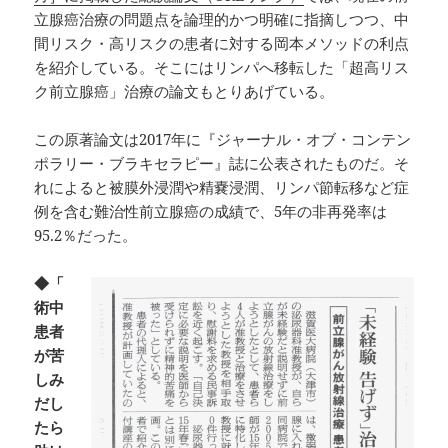
立腺癌治療の問題点を論理的かつ明確に指摘しつつ、中
間リスク・高リスクの患者に対する岡本メソッドの利点
を紹介している。そこにはリンパへ移転した「超高リス
ク前立腺癌」治療の論文もとりあげている。
この原著論文は2017年に『ジャーナル・オブ・コンテン
ポラリー・ブラキセラピー』誌に公表されたものだ。そ
れによると被膜外浸潤や精嚢浸潤、リンパ節転移など症
例を含む難治性前立腺癌の成績で、5年の非再発率は
95.2％だった。
◆「
術中
患者
が苦
しみ
だし
たら