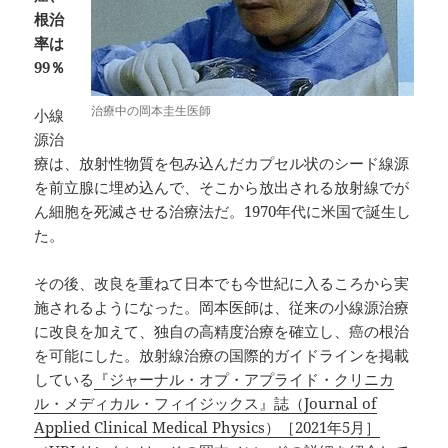
根治
率は
99％
治療中の岡本圭生医師
小線
源治
療は、放射性物質を包み込んだカプセル状のシード線源
を前立腺に埋め込んで、そこから放出される放射線でが
ん細胞を死滅させる治療法だ。1970年代に米国で誕生し
た。
その後、改良を重ねて日本でも今世紀に入るころから実
施されるようになった。岡本医師は、従来の小線源治療
に改良を加えて、独自の高精度治療を確立し、癌の根治
を可能にした。放射線治療の国際的ガイドラインを掲載
している
『ジャーナル・オプ・アプライド・クリニカ
ル・メディカル・フィイジックス』誌（Journal of
Applied Clinical Medical Physics）［2021年5月］