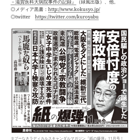
－滋賀医科大病院事件の記録』
（緑風出版）、他。
◎メディア黒書：
http://www.kokusyo.jp/
◎twitter
https://twitter.com/kuroyabu
タブーなきラディカルスキャンダルマガジン『紙の爆弾』11月号！