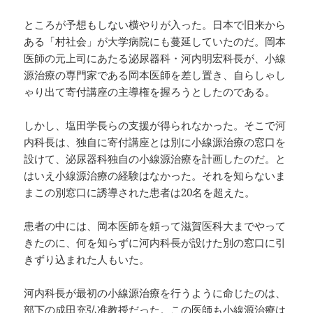
ところが予想もしない横やりが入った。日本で旧来から
ある「村社会」が大学病院にも蔓延していたのだ。岡本
医師の元上司にあたる泌尿器科・河内明宏科長が、小線
源治療の専門家である岡本医師を差し置き、自らしゃし
ゃり出て寄付講座の主導権を握ろうとしたのである。
しかし、塩田学長らの支援が得られなかった。そこで河
内科長は、独自に寄付講座とは別に小線源治療の窓口を
設けて、泌尿器科独自の小線源治療を計画したのだ。と
はいえ小線源治療の経験はなかった。それを知らないま
まこの別窓口に誘導された患者は20名を超えた。
患者の中には、岡本医師を頼って滋賀医科大までやって
きたのに、何を知らずに河内科長が設けた別の窓口に引
きずり込まれた人もいた。
河内科長が最初の小線源治療を行うように命じたのは、
部下の成田充弘准教授だった。この医師も小線源治療は