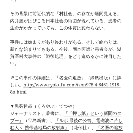
その背景に前近代的な「村社会」の存在が垣間見える。
内弁慶がはびこる日本社会の縮図が現れている。患者の
生命がかかっていても、この体質は変わらない。
事件には始まりがあり終わりがある。そして終わりは、
新たな始まりでもある。今後、岡本医師と患者会が、滋
賀医科大事件の「戦後処理」をどう進めるかに注目した
い。
※この事件の詳細は、『名医の追放』（緑風出版）に詳
しい。
http://www.ryokufu.com/isbn978-4-8461-1918-
8n.html
▼黒薮哲哉（くろやぶ・てつや）
ジャーナリスト。著書に、
『「押し紙」という新聞のタ
ブー』
（宝島新書）、
『ルポ 最後の公害、電磁波に苦し
む人々 携帯基地局の放射線』
（花伝社）、
『名医の追放