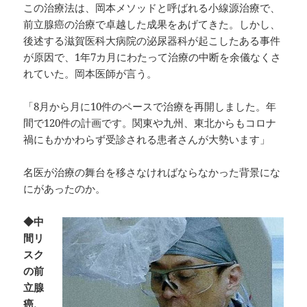
この治療法は、岡本メソッドと呼ばれる小線源治療で、
前立腺癌の治療で卓越した成果をあげてきた。しかし、
後述する滋賀医科大病院の泌尿器科が起こしたある事件
が原因で、1年7カ月にわたって治療の中断を余儀なくさ
れていた。岡本医師が言う。
「8月から月に10件のペースで治療を再開しました。年
間で120件の計画です。関東や九州、東北からもコロナ
禍にもかかわらず受診される患者さんが大勢います」
名医が治療の舞台を移さなければならなかった背景にな
にがあったのか。
◆中
間リ
スク
の前
立腺
癌、