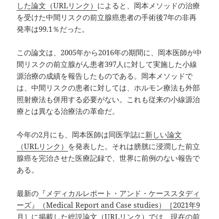
した論文（URLリンク）
によると、岡本メソッドの治療
を受けた中間リスクの前立腺癌患者の手術後7年の非再
発率は99.1％だった。
この論文は、2005年から2016年の期間に、岡本医師が中
間リスクの前立腺がん患者397人に対して実施した小線
源治療の成績を報告したものである。岡本メソッドで
は、中間リスクの患者に対しては、ホルモン療法も外部
照射療法も併用する必要がない。これも従来の小線源治
療とは異なる治療法の革命だ。
今年の2月にも、岡本医師は同医学誌に
新しい論文
（URLリンク）
を発表した。それは膀胱に浸潤した前立
腺癌を完治させた医療記録で、世界に前例のない報告で
ある。
最新の
『メディカルレポート・アンド・ケーススタディ
ーズ』（Medical Report and Case studies）［2021年9
月］に掲載した総説論文（URLリンク）
では、現在の前