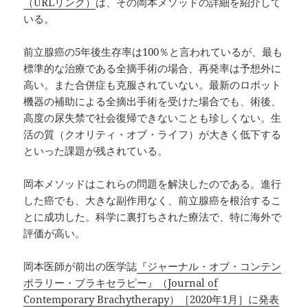
（URLリンク）
は、その岡本メソッドの詳細を紹介して
いる。
前立腺癌の5年後生存率は100％と言われているが、最も
標準的な治療である全摘手術の場合、再発率は予想外に
高い。また合併症も克服されていない。最新のロボット
機器の補助による全摘出手術を受けた場合でも、術後、
高度の尿失禁で社会復帰できないことも珍しくない。生
活の質（クオリティ・オブ・ライフ）が大きく低下する
といった課題が残されている。
岡本メソッドはこれらの問題を解決したのである。進行
した癌でも、大きな副作用なく、前立腺癌を根治するこ
とに成功した。科学に裏打ちされた療法で、特に海外で
評価が高い。
岡本医師が前出の医学誌
『ジャーナル・オブ・コンテン
ポラリー・ブラキセラピー』（Journal of
Contemporary Brachytherapy）［2020年1月］に発表