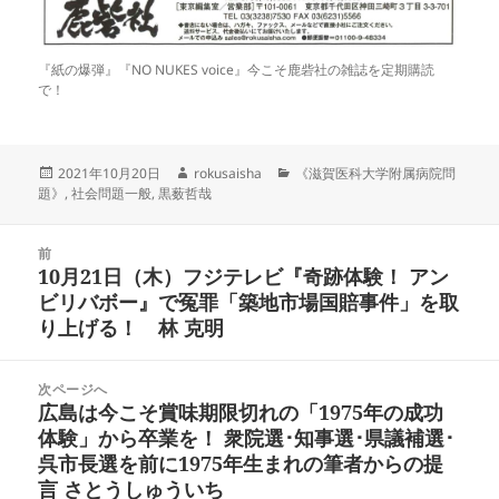
『紙の爆弾』『NO NUKES voice』今こそ鹿砦社の雑誌を定期購読
で！
投
作
カ
2021年10月20日
rokusaisha
《滋賀医科大学附属病院問
稿
成
テ
題》
,
社会問題一般
,
黒薮哲哉
日:
者
ゴ
リ
投
ー
前
稿
10月21日（木）フジテレビ『奇跡体験！ アン
前
ナ
ビリバボー』で冤罪「築地市場国賠事件」を取
の
ビ
り上げる！ 林 克明
投
ゲ
稿:
ー
次ページへ
シ
広島は今こそ賞味期限切れの「1975年の成功
次
ョ
体験」から卒業を！ 衆院選･知事選･県議補選･
の
ン
呉市長選を前に1975年生まれの筆者からの提
投
言 さとうしゅういち
稿: