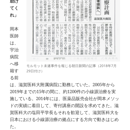
助け
てく
れ」
岡本
医師
は、
宇治
病院
へ移
モルモット未遂事件を報じる朝日新聞の記事（2018年7月
籍す
29日付け）
る前
は、滋賀医科大附属病院に勤務していた。2005年から
2019年までの15年の間に、約1200件の小線源治療を実
施している。2014年には、医薬品販売会社が岡本メソッ
ドの実績に着目して、寄付講座の開設を求めてきた。滋
賀医科大の塩田平学長もそれを歓迎して、滋賀医科大を
日本における小線源治療の拠点にする方向で動きはじめ
た。