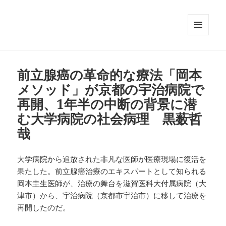
メニュ
ーとウ
ィジェ
ット
前立腺癌の革命的な療法「岡本
メソッド」が京都の宇治病院で
再開、1年半の中断の背景に潜
む大学病院の社会病理 黒薮哲
哉
大学病院から追放された非凡な医師が医療現場に復活を
果たした。前立腺癌治療のエキスパートとして知られる
岡本圭生医師が、治療の舞台を滋賀医科大付属病院（大
津市）から、宇治病院（京都市宇治市）に移して治療を
再開したのだ。