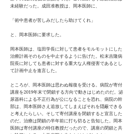
未経験だった。成田准教授は、岡本医師に、
「術中患者が苦しみだしたら助けてくれ」
と、岡本医師に要求した。
岡本医師は、塩田学長に対して患者をモルモットにした
治療計画そのものを中止するように告げた。松末吉隆病
院長に対しても患者に対する重大な人権侵害であるとし
て計画中止を進言した。
ところが、岡本医師は思わぬ報復を受ける。病院が寄付
講座を2019年末で閉鎖する方向で動きはじめたのだ。泌
尿器科による不正行為が公になることを恐れ、病院の幹
部は、岡本医師さえ追放してしまえばそれを隠蔽できる
と考えたらしい。そして寄付講座を閉鎖すると宣言した
のだ。治療は閉鎖の半年前に打ち切ると告知した。岡本
医師は寄付講座の特任教授だったので、講座の閉鎖と共