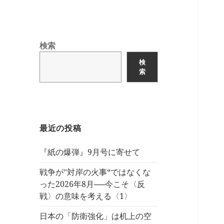
検索
検
索
最近の投稿
『紙の爆弾』9月号に寄せて
戦争が‟対岸の火事“ではなくな
った2026年8月──今こそ〈反
戦〉の意味を考える〈1〉
日本の「防衛強化」は机上の空