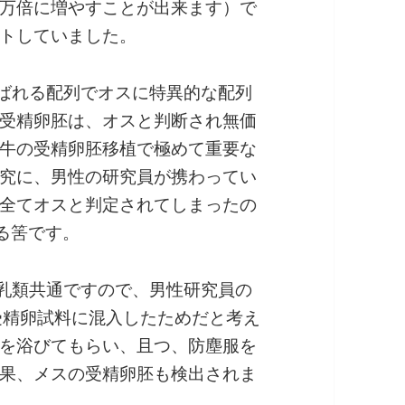
万倍に増やすことが出来ます）で
トしていました。
呼ばれる配列でオスに特異的な配列
受精卵胚は、オスと判断され無価
牛の受精卵胚移植で極めて重要な
究に、男性の研究員が携わってい
全てオスと判定されてしまったの
なる筈です。
ほ乳類共通ですので、男性研究員の
受精卵試料に混入したためだと考え
を浴びてもらい、且つ、防塵服を
果、メスの受精卵胚も検出されま