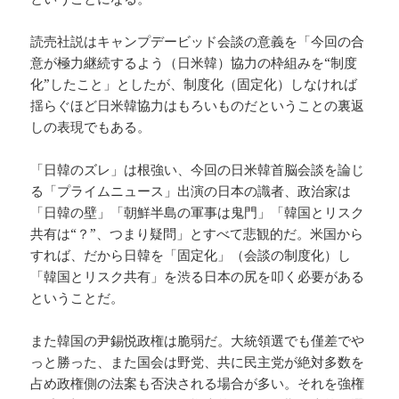
読売社説はキャンプデービッド会談の意義を「今回の合
意が極力継続するよう（日米韓）協力の枠組みを“制度
化”したこと」としたが、制度化（固定化）しなければ
揺らぐほど日米韓協力はもろいものだということの裏返
しの表現でもある。
「日韓のズレ」は根強い、今回の日米韓首脳会談を論じ
る「プライムニュース」出演の日本の識者、政治家は
「日韓の壁」「朝鮮半島の軍事は鬼門」「韓国とリスク
共有は“？”、つまり疑問」とすべて悲観的だ。米国から
すれば、だから日韓を「固定化」（会談の制度化）し
「韓国とリスク共有」を渋る日本の尻を叩く必要がある
ということだ。
また韓国の尹錫悦政権は脆弱だ。大統領選でも僅差でや
っと勝った、また国会は野党、共に民主党が絶対多数を
占め政権側の法案も否決される場合が多い。それを強権