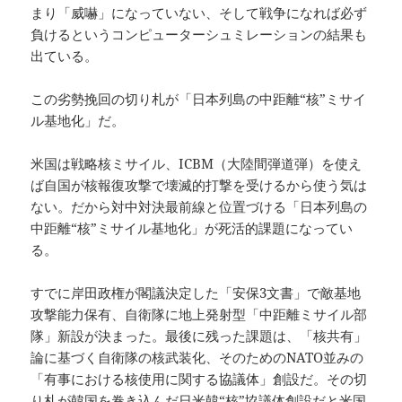
まり「威嚇」になっていない、そして戦争になれば必ず
負けるというコンピューターシュミレーションの結果も
出ている。
この劣勢挽回の切り札が「日本列島の中距離“核”ミサイ
ル基地化」だ。
米国は戦略核ミサイル、ICBM（大陸間弾道弾）を使え
ば自国が核報復攻撃で壊滅的打撃を受けるから使う気は
ない。だから対中対決最前線と位置づける「日本列島の
中距離“核”ミサイル基地化」が死活的課題になってい
る。
すでに岸田政権が閣議決定した「安保3文書」で敵基地
攻撃能力保有、自衛隊に地上発射型「中距離ミサイル部
隊」新設が決まった。最後に残った課題は、「核共有」
論に基づく自衛隊の核武装化、そのためのNATO並みの
「有事における核使用に関する協議体」創設だ。その切
り札が韓国を巻き込んだ日米韓“核”協議体創設だと米国