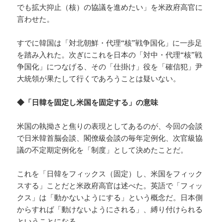
でも拡大抑止（核）の協議を進めたい」を米政府高官に
言わせた。
すでに韓国は「対北朝鮮・代理“核”戦争国化」に一歩足
を踏み入れた。次ぎにこれを日本の「対中・代理“核”戦
争国化」につなげる、その「仕掛け」役を「確信犯」尹
大統領が果たして行くであろうことは疑いない。
◆「日韓を固定し米国を固定する」の意味
米国の執拗さと焦りの表現としてあるのが、今回の会談
で日米韓首脳会談、閣僚級会談の毎年定例化、次官級協
議の不定期定例化を「制度」として決めたことだ。
これを「日韓をフィックス（固定）し、米国をフィック
スする」ことだと米政府高官は述べた。英語で「フィッ
クス」は「動かないようにする」という概念だ。日本側
からすれば「動けないようにされる」、縛り付けられる
ということになる。