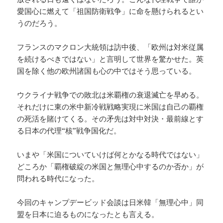
愛国心に燃えて「祖国防衛戦争」に命を懸けられるとい
うのだろう。
フランスのマクロン大統領は訪中後、「欧州は対米従属
を続けるべきではない」と言明して世界を驚かせた。英
国を除く他の欧州諸国も心の中ではそう思っている。
ウクライナ戦争での敗北は米覇権の衰退滅亡を早める。
それだけに東の米中新冷戦戦略実現に米国は自己の覇権
の死活を賭けてくる。その矛先は対中対決・最前線とす
る日本の代理“核”戦争国化だ。
いまや「米国についていけば何とかなる時代ではない」
どころか「覇権破綻の米国と無理心中するのか否か」が
問われる時代になった。
今回のキャンプデービッド会談は日米韓「無理心中」同
盟を日本に迫るものになったとも言える。