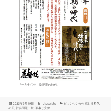
『一九七〇年 端境期の時代』
投
作
カ
2023年9月19日
rokusaisha
ピョンヤンから感じる時代
稿
成
テ
の風
,
社会問題一般
,
軍事と安保