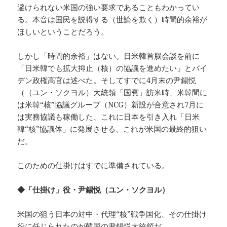
避けられない米国の強い要求であることもわかってい
る。本音は国民を説得する（世論を欺く）時間的余裕が
ほしいということだろう。
しかし「時間的余裕」はない。日米韓首脳会談を前に
「日米韓でも拡大抑止（核）の協議を進めたい」とバイ
デン政権高官は述べた。そしてすでに4月末の尹錫悦
（（ユン・ソクヨル）大統領「国賓」訪米時、米韓間に
は米韓“核”協議グループ（NCG）新設が合意され7月に
は実務協議も稼働した、これに日本を引き入れ「日米
韓“核”協議体」に発展させる、これが米国の最終的狙い
だ。
このための仕掛けはすでに準備されている。
◆「仕掛け」役・尹錫悦（ユン・ソクヨル）
米国の狙う日本の対中・代理“核”戦争国化、その仕掛け
役に任じられたのが韓国の尹錫悦大統領だ。