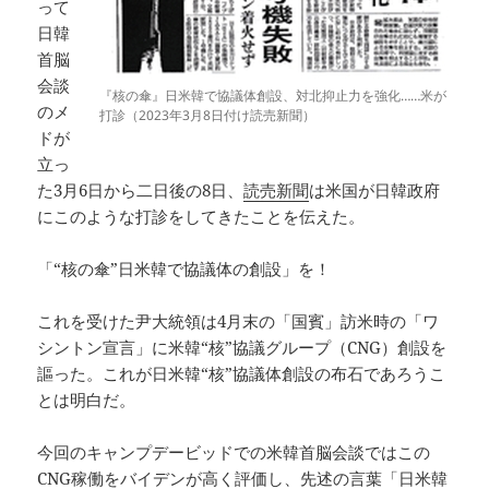
って
日韓
首脳
会談
『核の傘』日米韓で協議体創設、対北抑止力を強化……米が
のメ
打診（2023年3月8日付け読売新聞）
ドが
立っ
た3月6日から二日後の8日、
読売新聞
は米国が日韓政府
にこのような打診をしてきたことを伝えた。
「“核の傘”日米韓で協議体の創設」を！
これを受けた尹大統領は4月末の「国賓」訪米時の「ワ
シントン宣言」に米韓“核”協議グループ（CNG）創設を
謳った。これが日米韓“核”協議体創設の布石であろうこ
とは明白だ。
今回のキャンプデービッドでの米韓首脳会談ではこの
CNG稼働をバイデンが高く評価し、先述の言葉「日米韓