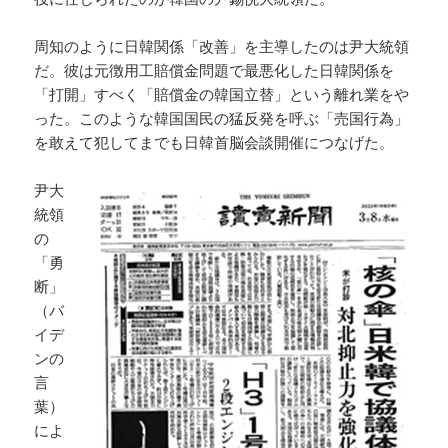
周知のように日韓関係「改善」を主導したのは尹大統領
だ。彼は元徴用工賠償金問題で最悪化した日韓関係を
「打開」すべく「賠償金の韓国立替」という離れ業をや
った。このような韓国国民の猛反発を呼ぶ「売国行為」
を敢えて犯してまでも日韓首脳会談開催につなげた。
尹大
統領
の
「勇
断」
（バ
イデ
ンの
言
葉）
によ