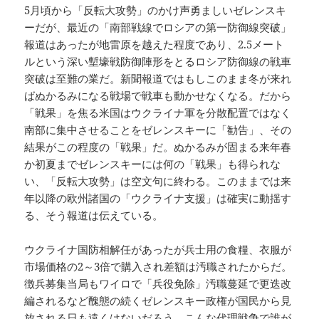
5月頃から「反転大攻勢」のかけ声勇ましいゼレンスキ
ーだが、最近の「南部戦線でロシアの第一防御線突破」
報道はあったが地雷原を越えた程度であり、2.5メート
ルという深い塹壕戦防御陣形をとるロシア防御線の戦車
突破は至難の業だ。新聞報道ではもしこのまま冬が来れ
ばぬかるみになる戦場で戦車も動かせなくなる。だから
「戦果」を焦る米国はウクライナ軍を分散配置ではなく
南部に集中させることをゼレンスキーに「勧告」、その
結果がこの程度の「戦果」だ。ぬかるみが固まる来年春
か初夏までゼレンスキーには何の「戦果」も得られな
い、「反転大攻勢」は空文句に終わる。このままでは来
年以降の欧州諸国の「ウクライナ支援」は確実に動揺す
る、そう報道は伝えている。
ウクライナ国防相解任があったが兵士用の食糧、衣服が
市場価格の2～3倍で購入され差額は汚職されたからだ。
徴兵募集当局もワイロで「兵役免除」汚職蔓延で更迭改
編されるなど醜態の続くゼレンスキー政権が国民から見
放される日も遠くはないだろう。こんな代理戦争で誰が