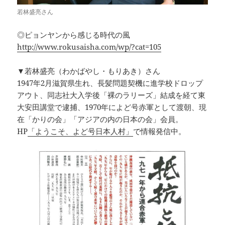
若林盛亮さん
◎ピョンヤンから感じる時代の風
http://www.rokusaisha.com/wp/?cat=105
▼若林盛亮（わかばやし・もりあき）さん
1947年2月滋賀県生れ、長髪問題契機に進学校ドロップ
アウト、同志社大入学後「裸のラリーズ」結成を経て東
大安田講堂で逮捕、1970年によど号赤軍として渡朝、現
在「かりの会」「アジアの内の日本の会」会員。
HP
「ようこそ、よど号日本人村」
で情報発信中。