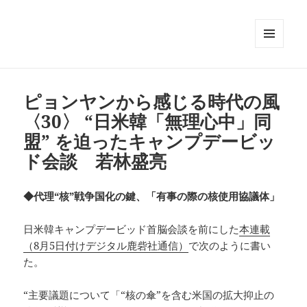
メニュ
ーとウ
ィジェ
ット
ピョンヤンから感じる時代の風
〈30〉 “日米韓「無理心中」同
盟” を迫ったキャンプデービッ
ド会談 若林盛亮
◆代理“核”戦争国化の鍵、「有事の際の核使用協議体」
日米韓キャンプデービッド首脳会談を前にした
本連載
（8月5日付けデジタル鹿砦社通信）
で次のように書い
た。
“主要議題について「“核の傘”を含む米国の拡大抑止の