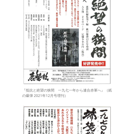
『抵抗と絶望の狭間 一九七一年から連合赤軍へ』（紙
の爆弾 2021年12月号増刊）