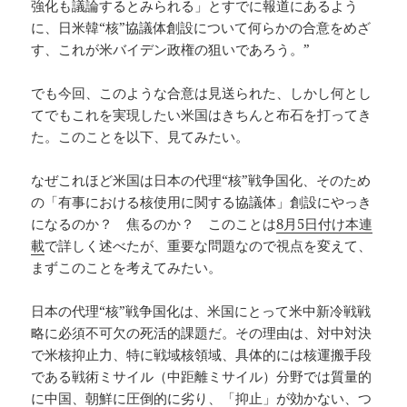
強化も議論するとみられる」とすでに報道にあるよう
に、日米韓“核”協議体創設について何らかの合意をめざ
す、これが米バイデン政権の狙いであろう。”
でも今回、このような合意は見送られた、しかし何とし
てでもこれを実現したい米国はきちんと布石を打ってき
た。このことを以下、見てみたい。
なぜこれほど米国は日本の代理“核”戦争国化、そのため
の「有事における核使用に関する協議体」創設にやっき
になるのか？ 焦るのか？ このことは
8月5日付け本連
載
で詳しく述べたが、重要な問題なので視点を変えて、
まずこのことを考えてみたい。
日本の代理“核”戦争国化は、米国にとって米中新冷戦戦
略に必須不可欠の死活的課題だ。その理由は、対中対決
で米核抑止力、特に戦域核領域、具体的には核運搬手段
である戦術ミサイル（中距離ミサイル）分野では質量的
に中国、朝鮮に圧倒的に劣り、「抑止」が効かない、つ