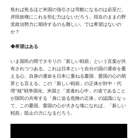
焦れば焦るほど米国の強引さは苛酷になるのは必至だ。
岸田政権にこれを拒む力はないだろう。現在のままの野
党政治勢力に期待するのも難しい。では希望はないの
か？
◆希望はある
いま国民の間でタモリの「新しい戦前」という言葉が共
有されつつある。これは日本という自分の国の運命を憂
える心、自身の運命を日本に重ねる憂国、愛国の心の萌
芽とも言える。この「新しい戦前」の正体が対中・代
理“核”戦争国化、米国と「道連れ心中」の道であること
が国民の共有する「身に迫る危険の正体」の認識になっ
て、この憂国、愛国の心が大きな塊になれば、「新しい
戦前」阻止の力になるだろう。