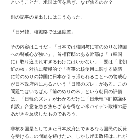
ということだ。米国は何を急ぎ、なぜ焦るのか？
別の記事
の見出しにはこうあった。
「日米韓、核戦略では温度差」
その内容はこうだ－「日本では核関与に前のめりな韓国
への警戒心が強い」、首相官邸のある幹部は「（韓国
に）取り込まれすぎるわけにはいかない」－要は「北朝
鮮の核」対抗に積極的で「有事の核使用に関する協議」
に前のめりの韓国に日本が引っ張られることへの警戒心
が日本政府内にあるという「日韓のズレ」がある。この
問題ではいちばん「前のめりの米」という朝日の評価
は、「日韓のズレ」がわかるだけに「日米韓“核”協議体
創設」合意を急ぎ焦らざるを得ない米バイデン政権の悪
あがきを反映したものであろう。
非核を国是としてきた日本政府はできるなら国民の反発
を受けるこの問題を避けたい、しかし岸田政権はこれが