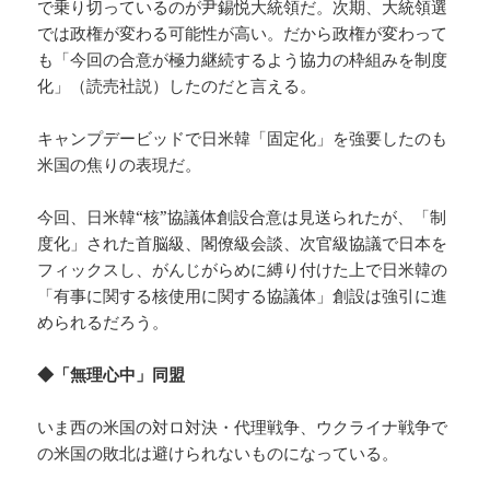
で乗り切っているのが尹錫悦大統領だ。次期、大統領選
では政権が変わる可能性が高い。だから政権が変わって
も「今回の合意が極力継続するよう協力の枠組みを制度
化」（読売社説）したのだと言える。
キャンプデービッドで日米韓「固定化」を強要したのも
米国の焦りの表現だ。
今回、日米韓“核”協議体創設合意は見送られたが、「制
度化」された首脳級、閣僚級会談、次官級協議で日本を
フィックスし、がんじがらめに縛り付けた上で日米韓の
「有事に関する核使用に関する協議体」創設は強引に進
められるだろう。
◆「無理心中」同盟
いま西の米国の対ロ対決・代理戦争、ウクライナ戦争で
の米国の敗北は避けられないものになっている。