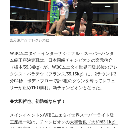
宮元啓介VS アレクシス戦
WBCムエタイ・インターナショナル・スーパーバンタ
ム級王座決定戦は、日本同級チャンピオンの
宮元啓介
（橋本/55.34kg）
が、WBCムエタイ世界同級16位のアレ
クシス・バラテウ（フランス/55.15kg）に、2ラウンド3
分04秒、ボディブローで計3度のダウンを奪ってレフェ
リーが止めTKO勝利。新チャンピオンとなった。
◆大和哲也、初防衛ならず！
メインイベントのWBCムエタイ世界スーパーライト級
王座統一戦は、チャンピオンの
大和哲也（大和/63.1kg）