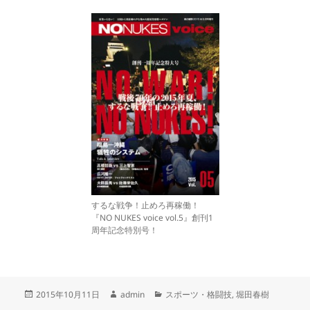
するな戦争！止めろ再稼働！
『NO NUKES voice vol.5』創刊1
周年記念特別号！
投
作
カ
2015年10月11日
admin
スポーツ・格闘技
,
堀田春樹
稿
成
テ