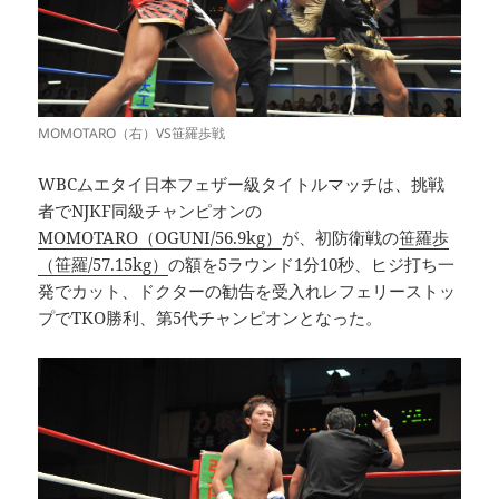
MOMOTARO（右）VS笹羅歩戦
WBCムエタイ日本フェザー級タイトルマッチは、挑戦
者でNJKF同級チャンピオンの
MOMOTARO（OGUNI/56.9kg）
が、初防衛戦の
笹羅歩
（笹羅/57.15kg）
の額を5ラウンド1分10秒、ヒジ打ち一
発でカット、ドクターの勧告を受入れレフェリーストッ
プでTKO勝利、第5代チャンピオンとなった。