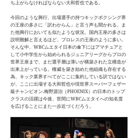
ち上がらなければならない大和哲也である。
今回のような興行、出場選手の持つキックボクシング界
の王座の多さに「訳わからん」と言う声も聞かれる。ま
た他興行においても似たような状況。国内王座の多さは
説明難解と言えるほど、プロレスの王座のように多い。
そんな中、WBCムエタイ日本の傘下にはアマチュアと
して小中学生から始められるジュニアリーグからプロの
世界王座まで、まだ選手層は薄いが構築された立構造が
出来上がっている。権威を築き始めた他組織も存在する
為、キック業界すべてがここに集約している訳ではない
が、ここに出場する大和哲也や現世界スーパーフェザー
級チャンピオン.梅野源治（PHOENIX）の日本のトップ
クラスの活躍は今後、世間にWBCムエタイへの知名度
を広げることにまた一歩近づくだろう。