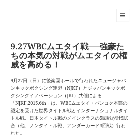
メニュ
ーとウ
ィジェ
ット
9.27WBCムエタイ戦──強豪た
ちの本気の対戦がムエタイの権
威を高める！
9月27日（日）に後楽園ホールで行われたニュージャパ
ンキックボクシング連盟（NJKF）とジャパンキックボ
クシングイノベーション（JKI）共催による
「NJKF.2015.6th」は、WBCムエタイ・バンコク本部の
認定を受けた世界タイトル戦とインターナショナルタイ
トル戦、日本タイトル戦のメインクラスの5回戦が計5試
合（他、ノンタイトル戦、アンダーカード3回戦）行わ
れた。