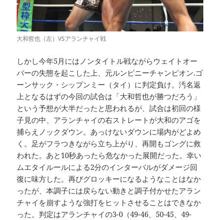
大和哲也（左）VSアランチャイ戦
しかし今年5月にはノンタイトル戦ながらウェイトオー
バーの失態を起こした上、元ルンピニーチャンピオン.ゴ
ーンサック・シップンミー（タイ）に判定負け。汚名返
上となるはずの今回の試合は「大和哲也が勝つだろう」
という予想が大半だったと思われるが、試合は初回の様
子見の中、アランチャイの右ストレートが大和のアゴを
捕らえノックダウン。あっけないダウンに場内がどよめ
く。足がフラつきながら立ち上がり、再開もゴングに救
われた。あと10秒あったら危なかった展開だった。幸い
ムエタイルールによる2分のインターバルがダメージ回
復に味方した。再びグロッキーになるようなことはなか
ったが、本調子には戻らない動きと調子付かせたアラン
チャイを崩すような強打をヒットさせることはできなか
った。判定はアランチャイの3-0（49-46、50-45、49-