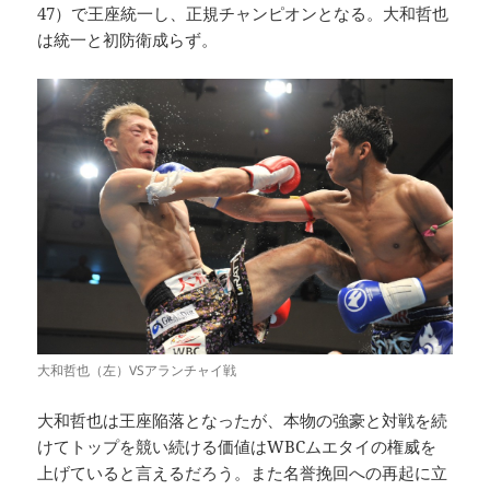
47）で王座統一し、正規チャンピオンとなる。大和哲也
は統一と初防衛成らず。
大和哲也（左）VSアランチャイ戦
大和哲也は王座陥落となったが、本物の強豪と対戦を続
けてトップを競い続ける価値はWBCムエタイの権威を
上げていると言えるだろう。また名誉挽回への再起に立