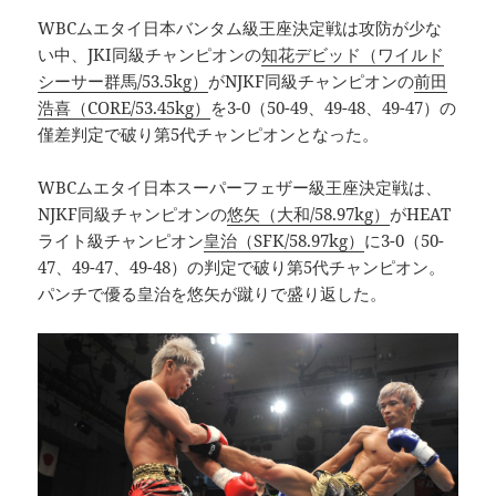
WBCムエタイ日本バンタム級王座決定戦は攻防が少な
い中、JKI同級チャンピオンの
知花デビッド（ワイルド
シーサー群馬/53.5kg）
がNJKF同級チャンピオンの
前田
浩喜（CORE/53.45kg）
を3-0（50-49、49-48、49-47）の
僅差判定で破り第5代チャンピオンとなった。
WBCムエタイ日本スーパーフェザー級王座決定戦は、
NJKF同級チャンピオンの
悠矢（大和/58.97kg）
がHEAT
ライト級チャンピオン
皇治（SFK/58.97kg）
に3-0（50-
47、49-47、49-48）の判定で破り第5代チャンピオン。
パンチで優る皇治を悠矢が蹴りで盛り返した。