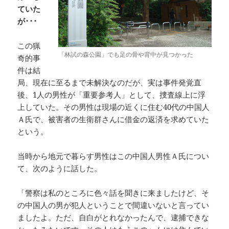
ていた
が･･･
この猟
「林試の森公園」でも足の骨や背中が見つかった
奇的事
件は結
局、現在に至るまで未解決なのだが、実は事件発覚直
後、1人の男性が「重要参考人」として、捜査線上に浮
上していた。その男性は現場の近くに住む40代の中国人
Ａ氏で、被害者の生衛群さんに借金の返済を求めていた
という。
当時から地元で暮らす男性はこの中国人男性Ａ氏につい
て、次のように話した。
「警察は私のところに色々話を聞きに来ましたけど、そ
の中国人の男が犯人ということで間違いないと言ってい
ましたよ。ただ、自白がとれなかったんで、逮捕できな