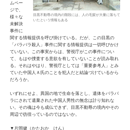
ムペー
ジで、
目黒不動尊の境内の階段には、人の毛髪が大量に落ちて
様々な
いたという情報もある
未解決
事件に
関する情報提供を呼び掛けている。だが、この目黒の
「バラバラ殺人」事件に関する情報提供は一切呼びかけ
ていない。この事実からは、警視庁がこの事件につい
て、もはや捜査する意欲を有していないことが読み取れ
る。それはやはり、警視庁としては「重要参考人」とみ
ていた中国人Ａ氏のことを犯人だと結論づけているから
だろうか。
いずれにせよ、異国の地で生命を落とし、遺体をバラバ
ラにされて遺棄された中国人男性の無念は計り知れな
い。その魂は今も成仏できず、目黒不動尊の境内やその
周辺で彷徨っているのではないか。
▼片岡健（かたおか けん）