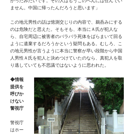
かったみたいです。その人はもうこのへんには住んでい
ません。中国に帰ったんだろうと思います」
この地元男性の話は憶測交じりの内容で、鵜呑みにする
のは危険だと思えた。そもそも、本当にＡ氏が犯人な
ら、自宅周辺に被害者のバラバラ死体をばらまいて回る
ように遺棄するだろうかという疑問もある。むしろ、こ
の地元男性が言うように本当に警察が早い段階から中国
人男性Ａ氏を犯人と決めつけていたのなら、真犯人を取
り逃していても不思議ではないように思われた。
◆情報
提供を
呼びか
けない
警視庁
警視庁
はホー