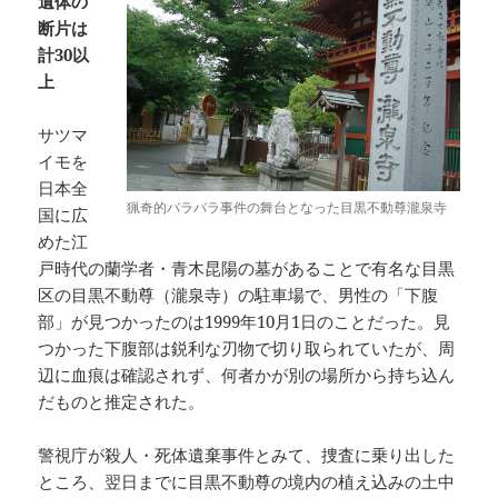
遺体の
断片は
計30以
上
サツマ
イモを
日本全
猟奇的バラバラ事件の舞台となった目黒不動尊瀧泉寺
国に広
めた江
戸時代の蘭学者・青木昆陽の墓があることで有名な目黒
区の目黒不動尊（瀧泉寺）の駐車場で、男性の「下腹
部」が見つかったのは1999年10月1日のことだった。見
つかった下腹部は鋭利な刃物で切り取られていたが、周
辺に血痕は確認されず、何者かが別の場所から持ち込ん
だものと推定された。
警視庁が殺人・死体遺棄事件とみて、捜査に乗り出した
ところ、翌日までに目黒不動尊の境内の植え込みの土中