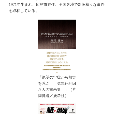
1971年生まれ、広島市在住。全国各地で新旧様々な事件
を取材している。
「絶望の牢獄から無実
を叫ぶ ―冤罪死刑囚
八人の書画集―」（片
岡健編／鹿砦社）