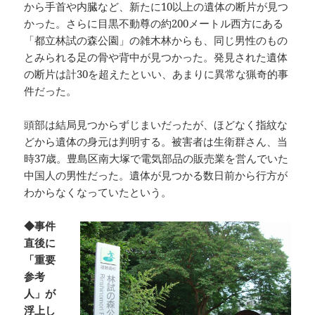
から手首や内臓など、新たに10以上の遺体の断片が見つ
かった。さらに目黒不動尊の約200メートル西方にある
「都立林試の森公園」の雑木林からも、同じ男性のもの
とみられる足の骨や背中が見つかった。発見された遺体
の断片は計30を超えたといい、あまりに異常な猟奇的事
件だった。
頭部は結局見つからずじまいだったが、ほどなく指紋な
どから遺体の身元は判明する。被害者は生衛群さん、当
時37歳。豊島区南大塚で電気部品の販売業を営んでいた
中国人の男性だった。遺体が見つかる数日前から行方が
わからなくなっていたという。
◆事件
直後に
「重要
参考
人」が
浮上し