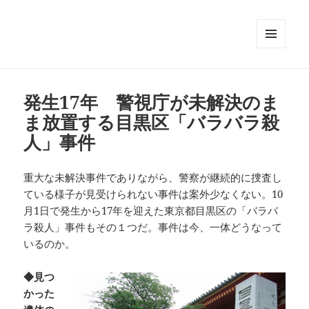
メニュ
ーとウ
ィジェ
ット
発生17年 警視庁が未解決のま
ま放置する目黒区「バラバラ殺
人」事件
重大な未解決事件でありながら、警察が継続的に捜査し
ている様子が見受けられない事件は案外少なくない。10
月1日で発生から17年を迎えた東京都目黒区の「バラバ
ラ殺人」事件もその１つだ。事件は今、一体どうなって
いるのか。
◆見つ
かった