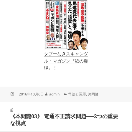
タブーなきスキャンダ
ル・マガジン『紙の爆
弾』！
投
作
カ
2016年10月6日
admin
司法と冤罪
,
片岡健
稿
成
テ
日:
者
ゴ
投
リ
前
稿
《本間龍03》 電通不正請求問題──2つの重要
ー
前
ナ
な視点
の
ビ
投