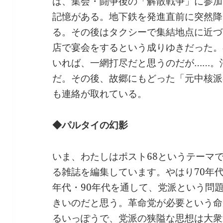
は、集会・闘争後の「解散戦争」に参加
記憶がある。地下鉄を発進直前に突然降
る。その後はタクシーで集結地点に近づ
店で宴会をするという成りゆきだった。
いれば、一網打尽だと思うのだが……。
だ。その後、故郷にもどった「元中核派
も連絡が取れている。
◆パルタイの幻影
いま、わたしはポスト68というテーマ
る雑誌を編集しています。やはり70年代
年代・90年代を通して、党派という問
きいのだと思う。革命党が必要という命
るいっぽうで、党派の狭隘な思想は大衆