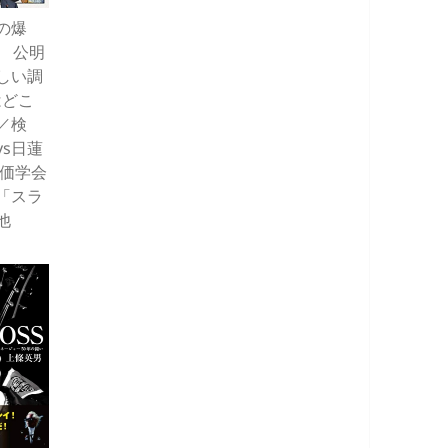
の爆
！ 公明
しい調
はどこ
／検
s日蓮
創価学会
「スラ
他