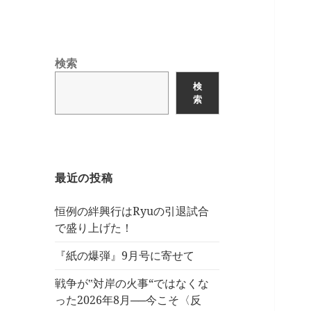
検索
検
索
最近の投稿
恒例の絆興行はRyuの引退試合
で盛り上げた！
『紙の爆弾』9月号に寄せて
戦争が‟対岸の火事“ではなくな
った2026年8月──今こそ〈反