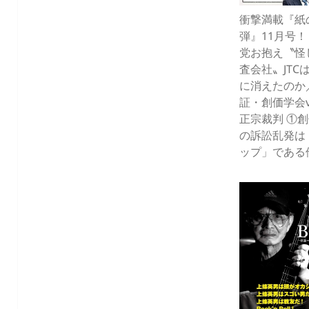
衝撃満載『紙
弾』11月号
党お抱え〝怪
査会社〟JTC
に消えたのか
証・創価学会v
正宗裁判 ①
の訴訟乱発は
ップ」である