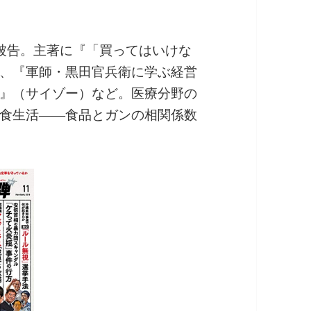
被告。主著に『「買ってはいけな
、『軍師・黒田官兵衛に学ぶ経営
』（サイゾー）など。医療分野の
食生活――食品とガンの相関係数