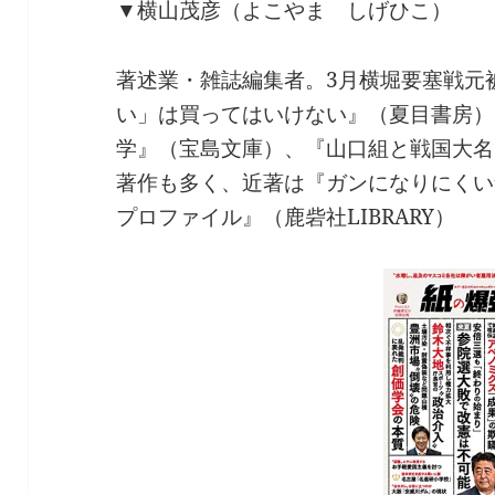
▼横山茂彦（よこやま しげひこ）
著述業・雑誌編集者。3月横堀要塞戦元
い」は買ってはいけない』（夏目書房）
学』（宝島文庫）、『山口組と戦国大名
著作も多く、近著は『ガンになりにくい
プロファイル』（鹿砦社LIBRARY）