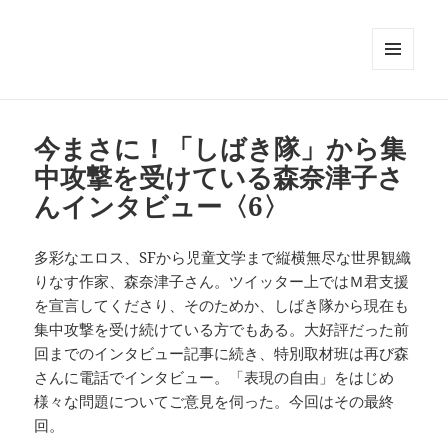
メニュ
ーとウ
ィジェ
ット
今まさに！「しばき隊」から集
中攻撃を受けている森奈津子さ
んインタビュー〈6〉
多彩なエロス、SFから児童文学まで縦横無尽な世界観織
りなす作家、森奈津子さん。ツイッター上ではＭ君支援
を宣言してくださり、そのためか、しばき隊から現在も
集中攻撃を受け続けている方でもある。大好評だった前
回までのインタビュー記事に続き、特別取材班は再び森
さんに電話でインタビュー。「表現の自由」をはじめ
様々な問題についてご意見を伺った。今回はその最終
回。