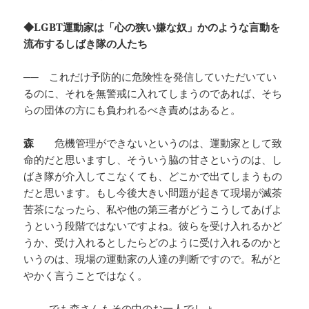
◆LGBT運動家は「心の狭い嫌な奴」かのような言動を
流布するしばき隊の人たち
──
これだけ予防的に危険性を発信していただいてい
るのに、それを無警戒に入れてしまうのであれば、そち
らの団体の方にも負われるべき責めはあると。
森
危機管理ができないというのは、運動家として致
命的だと思いますし、そういう脇の甘さというのは、し
ばき隊が介入してこなくても、どこかで出てしまうもの
だと思います。もし今後大きい問題が起きて現場が滅茶
苦茶になったら、私や他の第三者がどうこうしてあげよ
うという段階ではないですよね。彼らを受け入れるかど
うか、受け入れるとしたらどのように受け入れるのかと
いうのは、現場の運動家の人達の判断ですので。私がと
やかく言うことではなく。
──
でも森さんもその中のお一人でしょ。