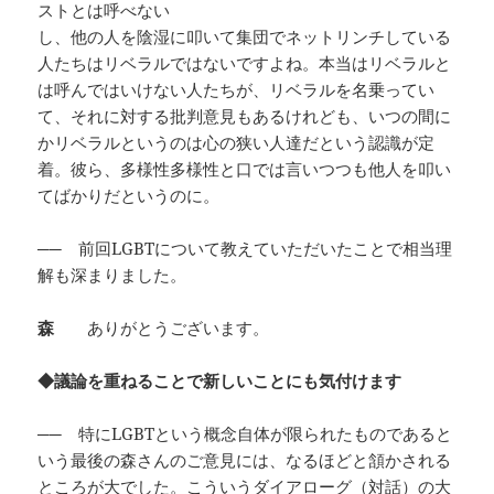
ストとは呼べない
し、他の人を陰湿に叩いて集団でネットリンチしている
人たちはリベラルではないですよね。本当はリベラルと
は呼んではいけない人たちが、リベラルを名乗ってい
て、それに対する批判意見もあるけれども、いつの間に
かリベラルというのは心の狭い人達だという認識が定
着。彼ら、多様性多様性と口では言いつつも他人を叩い
てばかりだというのに。
──
前回LGBTについて教えていただいたことで相当理
解も深まりました。
森
ありがとうございます。
◆議論を重ねることで新しいことにも気付けます
──
特にLGBTという概念自体が限られたものであると
いう最後の森さんのご意見には、なるほどと頷かされる
ところが大でした。こういうダイアローグ（対話）の大