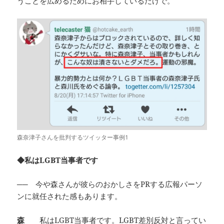
うことを広めるためにお相手しているだけで。
森奈津子さんを批判するツイッター事例1
◆私はLGBT当事者です
──
今や森さんが彼らのおかしさをPRする広報パーソ
ンに就任された感もあります。
森
私はLGBT当事者です。LGBT差別反対と言ってい