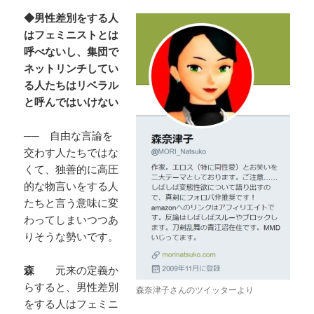
◆男性差別をする人
はフェミニストとは
呼べないし、集団で
ネットリンチしてい
る人たちはリベラル
と呼んではいけない
──
自由な言論を
交わす人たちではな
くて、独善的に高圧
的な物言いをする人
たちと言う意味に変
わってしまいつつあ
りそうな勢いです。
森
元来の定義か
らすると、男性差別
森奈津子さんのツイッターより
をする人はフェミニ