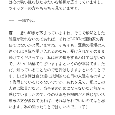
は心の狭い嫌な奴だみたいな解釈が広まっていますし。
ツイッターの方をちらちら見ていますと。
──
一部でね。
森
悪い印象が広まっていますね。そこで毅然とした
態度が取れないのであれば、それはLGBTの運動家の責
任ではないかと思いますね。そもそも、運動の現場の人
達がしばき隊を受け入れるのなら、受け入れてそのまま
続けてくださっても、私は何の損をするわけではないの
で、大いに結構でございますよというのが本音です。た
だ、知っていることなので忠告はしますよということで
す。しばき隊は自分達に批判的な在日の人達をものすご
く侮辱しているじゃないですか。あれを見て、私はこの
人達は駄目だなと、当事者のためにならないなと前から
感じていましたので。今の状況を危機的だと感じない活
動家の方が多数であれば、それはそれでいいのではと思
います。私の知ったことではないので。（了）