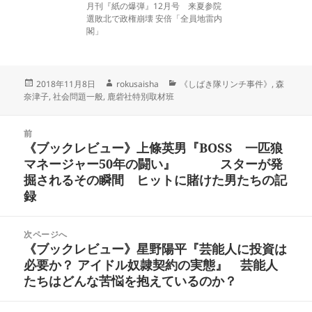
月刊『紙の爆弾』12月号 来夏参院
選敗北で政権崩壊 安倍「全員地雷内
閣」
投
作
カ
2018年11月8日
rokusaisha
《しばき隊リンチ事件》
,
森
稿
成
テ
奈津子
,
社会問題一般
,
鹿砦社特別取材班
日:
者
ゴ
リ
投
ー
前
稿
《ブックレビュー》上條英男『BOSS 一匹狼
前
ナ
マネージャー50年の闘い』 スターが発
の
ビ
掘されるその瞬間 ヒットに賭けた男たちの記
投
ゲ
録
稿:
ー
シ
次ページへ
ョ
《ブックレビュー》星野陽平『芸能人に投資は
次
ン
必要か？ アイドル奴隷契約の実態』 芸能人
の
たちはどんな苦悩を抱えているのか？
投
稿: