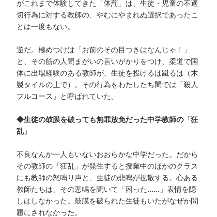
がこれまで体験してきた「体罰」は、生徒・児童の不適
切行為に対する教師の、やむにやまれぬ選択であったこ
とは一度もない。
逆だ。極めつけは「お前のその目つきはなんじゃ！」
と、その筋の人間まがいの言いがかりをつけ、柔道で国
体に出場経験のある教師が、生徒を投げるは蹴るは（木
製タイルの上で）。その行為をわたしたち間では「殺人
フルコース」と呼ばれていた。
◆生徒の鼓膜を破っても無罪放免だった中学教師の「狂
乱」
不良なんか一人もいないおおらかな中学だった。だから
その教師の「狂乱」が発生すると授業中のほかのクラス
にも教師の怒鳴り声と、生徒の悲鳴が拡散する。心ある
教師たちは、その悲鳴を聞いて「困った……」表情を隠
しはしなかった。鼓膜を破られた生徒もいたがなぜか問
題にされなかった。