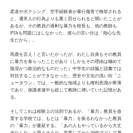
柔道やボクシング、空手経験者が暴行傷害で検挙される
と、通常人の行為よりも重く罰せられると聞いたことが
あるが、その教員の過剰な暴力を校長も、他の教師も
PTAも問題にはしなかった。彼らの言い分は「熱心な先
生だから」。
馬鹿を言え！と言いたかったが、わたし自身もその教員
に暴力を食らったことがあり（しかもその理由は極めて
陰湿かつ政治的なものだった）中学生の頭脳と語彙では
対抗することができなかった。歴史や文化の浅い街「ニ
ュータウン」では、一般的な地域よりも権利意識が希薄
であり、保護者連中も総じて教師に傅いていた記憶があ
る。
そしてこれは経験上の法則であるが、「暴力」教員を放
置する学校では、もとは「暴力」を振るわなかった教員
の「暴力」が蔓延する。「あの人もやっているから大丈
夫なんだ」と思うそうだ。卒業してから20年ほどして暴