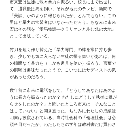
市来宏は生徒に散々暴力を振るい、校長にまで出世し
て、退職後は馬を飼い、それが地元のテレビ、新聞で
「美談」かのように報じられたが、とんでもない。この
男ほど暴力の常習者はいなかっただろう。ちなみに市来
宏はその話を
『愛馬物語―クラリオンと歩む北の大地』
として出版している。
竹刀を短く作り替えた「暴力専門」の棒を常に持ち歩
き、少しでも気に入らない生徒の振る舞いがあれば、何
の躊躇なく暴力を（しかも道具を使い）振るう。言葉で
の恫喝は趣味だったようで、こいつにはサディストの気
があったのだろう。
数年前に市来に電話をして、「どうしてあなたはあのよ
うに暴力を振るったのか？ わたしにどうして執拗に嫌が
らせをしたのか？」と聞いたところ市来は「そんなこと
はしていない」と開き直った。ちなみにわたしの成績証
明書は改竄されている。当時社会科の「倫理社会」は必
須科目だったが、わたしたちの学年は教科書だけ買わさ