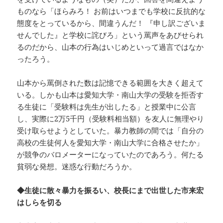
ものなら「ほらみろ！ お前はいつまでも学校に反抗的な
態度をとっているから、間違うんだ！ 『申し訳ございま
せんでした』と学校に詫びろ」という罵声をあびせられ
るのだから、山本の行為はいじめといって過言ではなか
ったろう。
山本から罵倒された数は記憶できる範囲を大きく超えて
いる。しかも山本は愛知大学・南山大学の受験を拒否す
る生徒に「受験料は先生が出したる」と授業中に公言
し、実際に2万5千円（受験料相当額）を友人に無理やり
受け取らせようとしていた。暴力教師の間では「自分の
高校の生徒何人を愛知大学・南山大学に合格させたか」
が競争のバロメーターになっていたのであろう。何たる
貧弱な発想。迷惑な行動だろうか。
◆生徒に散々暴力を振るい、校長にまで出世した市来宏
はしらを切る