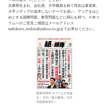
兵庫県生まれ、会社員、大学職員を経て現在は著述業。
大手メディアの追求しないテーマを追い、アジアをはじ
めとする国際問題、教育問題などに関心を持つ。※本コ
ラムへのご意見ご感想はメールアドレス
tadokoro_toshio@yahoo.co.jpまでお寄せください。
創業50周年 タブーなき言論
を！ 月刊『紙の爆弾』10月
号絶賛発売中！