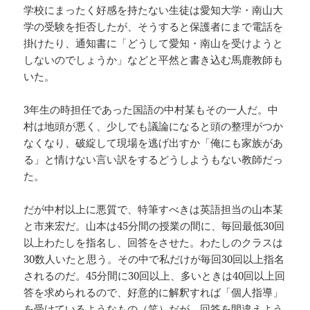
学校にまったく好感を持たない生徒は愛知大学・南山大
学の受験を拒否したが、そうすると保護者にまで電話を
掛けたり、通知書に「どうして愛知・南山を受けようと
しないのでしょうか」などと平然と書き込む馬鹿教師も
いた。
3年生の時担任であった国語の中村某もその一人だ。中
村は地頭が悪く、少しでも議論になると頭の整理がつか
なくなり、破綻して現場を逃げ出すか「俺にも家族があ
る」と情けない言い訳をするどうしようもない教師だっ
た。
だが中村以上に悪質で、特筆すべきは英語担当の山本某
と市来宏だ。山本は45分間の授業の間に、毎回最低30回
以上わたしを指名し、回答をさせた。わたしのクラスは
30数人いたと思う。その中で私だけが毎回30回以上指名
されるのだ。45分間に30回以上、多いときは40回以上回
答を求められるので、好意的に解釈すれば「個人指導」
を受けているようなもの（笑）だが、回答を間違えよう