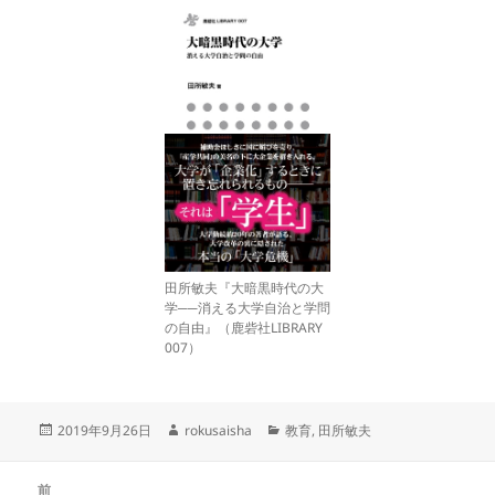
田所敏夫『大暗黒時代の大
学──消える大学自治と学問
の自由』（鹿砦社LIBRARY
007）
投
作
カ
2019年9月26日
rokusaisha
教育
,
田所敏夫
稿
成
テ
日:
者
ゴ
投
リ
前