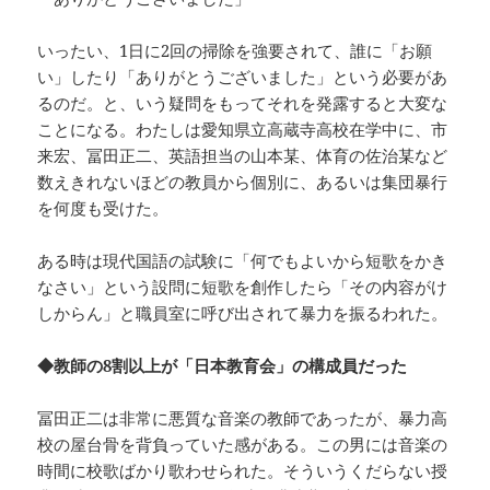
いったい、1日に2回の掃除を強要されて、誰に「お願
い」したり「ありがとうございました」という必要があ
るのだ。と、いう疑問をもってそれを発露すると大変な
ことになる。わたしは愛知県立高蔵寺高校在学中に、市
来宏、冨田正二、英語担当の山本某、体育の佐治某など
数えきれないほどの教員から個別に、あるいは集団暴行
を何度も受けた。
ある時は現代国語の試験に「何でもよいから短歌をかき
なさい」という設問に短歌を創作したら「その内容がけ
しからん」と職員室に呼び出されて暴力を振るわれた。
◆教師の8割以上が「日本教育会」の構成員だった
冨田正二は非常に悪質な音楽の教師であったが、暴力高
校の屋台骨を背負っていた感がある。この男には音楽の
時間に校歌ばかり歌わせられた。そういうくだらない授