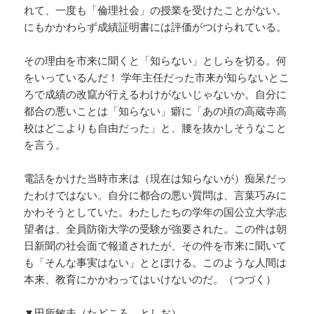
れて、一度も「倫理社会」の授業を受けたことがない。
にもかかわらず成績証明書には評価がつけられている。
その理由を市来に聞くと「知らない」としらを切る。何
をいっているんだ！ 学年主任だった市来が知らないとこ
ろで成績の改竄が行えるわけがないじゃないか。自分に
都合の悪いことは「知らない」癖に「あの頃の高蔵寺高
校はどこよりも自由だった」と、腰を抜かしそうなこと
を言う。
電話をかけた当時市来は（現在は知らないが）痴呆だっ
たわけではない。自分に都合の悪い質問は、言葉巧みに
かわそうとしていた。わたしたちの学年の国公立大学志
望者は、全員防衛大学の受験が強要された。この件は朝
日新聞の社会面で報道されたが、その件を市来に聞いて
も「そんな事実はない」ととぼける。このような人間は
本来、教育にかかわってはいけないのだ。（つづく）
▼田所敏夫（たどころ としお）