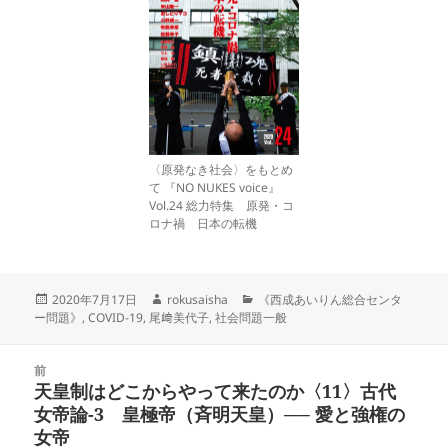
〈原発なき社会〉をもとめ
て 『NO NUKES voice』
Vol.24 総力特集 原発・コ
ロナ禍 日本の転機
投
作
カ
2020年7月17日
rokusaisha
《西成あいりん総合センタ
稿
成
テ
ー問題》
,
COVID-19
,
尾﨑美代子
,
社会問題一般
日:
者
ゴ
リ
投
ー
前
稿
天皇制はどこからやって来たのか〈11〉古代
前
ナ
女帝論-3 皇極帝（斉明天皇）── 愛と強権の
の
ビ
女帝
投