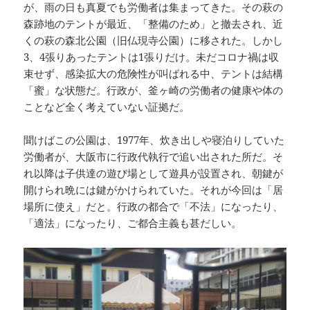
が、雨の日も真夏でも労働者は集まってきた。その萩の
森跡地のテントが最近、「整備のため」と撤去され、近
くの萩の森北公園（旧仏現寺公園）に移された。しかし
3、4張りあったテントは1張りだけ。未だコロナ禍は収
束せず、感染拡大の危険性が叫ばれる中、テントは結構
「蜜」な状態だ。行政が、釜ヶ崎の労働者の健康や体の
ことなど全く考えていない証拠だ。
聞けばこの公園は、1977年、炊き出しや寝泊りしていた
労働者が、大阪市に行政代執行で追い出された所だ。そ
れ以降は子供達の遊び場として遊具が設置され、朝鍵が
開けられ晩には鍵がかけられていた。それが今回は「居
場所に使え」だと。行政の都合で「不法」になったり、
「適法」になったり、ご都合主義も甚だしい。