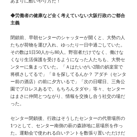
あまりに酷いやり方だ！
◆労働者の健康など全く考えていない大阪行政のご都合
主義
閉鎖前、早朝センターのシャッターが開くと、大勢の人
たちが荷物を運び入れ、ゆったり一日中過ごしていた。
その数は1日50人から80人。野宿者だけでなく、働けな
くなり生活保護を受けるようになった人たちも、大勢セ
ンターに集まっていた。「Ａはたいがい2階の娯楽室で
将棋さしてるで」「Ｂを探してるんか？ アダチ（センタ
ー前の酒店）の前に夕方いるで」「次の日曜日、三角公
園でプロレスあるで。もちろんタダや」等々、センター
はまさに仲間とつながり、情報を交換し合う社交の場だ
った。
センター閉鎖後、行政はそうしたセンターの代替場所の
1つとして、センター南側の萩の森跡地に居場所を作っ
た。運動会で使われる白いテントを数張り置いただけだ