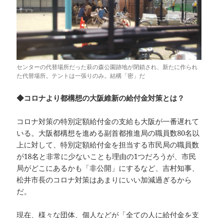
センターの代替場所だった萩の森公園跡地が閉鎖され、新たに作られ
た代替場所。テントは一張りのみ。結構「密」だ
◆コロナより都構想の大阪維新の給付金対策とは？
コロナ対策の特別定額給付金の支給も大阪が一番遅れて
いる。大阪都構想を進める副首都推進局の職員数80名以
上に対して、特別定額給付金を担当する市民局の職員数
が18名と非常に少ないことも理由の1つだろうが、市民
局がどこにあるかも「非公開」にするなど、吉村知事、
松井市長のコロナ対策はあまりにいい加減過ぎるから
だ。
現在、様々な団体、個人などが「全ての人に給付金を支