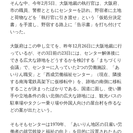
そんな中、今年2月5日、大阪地裁の執行官は、大阪府、
市の職員、警察とともにセンターを訪れ、野宿者に土地
と荷物などを「執行官に引き渡せ」という「仮処分決定
書」を手渡し、野宿する路上に「告示書」を打ち付けて
いった。
大阪府はこの申し立てを、昨年12月26日に大阪地裁に行
っているが、その3日前の23日には、センター解体後に
できる広大な跡地をどうするかを検討する「まちづくり
会議」で、センターに入っていた2つの労働施設、「あ
いりん職安」と「西成労働福祉センター」（現在、隣接
する南海電鉄高架下に仮移転中）を、跡地の南側に移転
することが決まったばかりである。国道に面し、使い勝
手や立地条件の良い北側の広大な跡地には、観光バスの
駐車場やタクシー乗り場や外国人向けの屋台村を作るな
どの案が出たという。
そもそもセンターは1970年、「あいりん地区の日雇い労
働者の就労斡旋と福祉の向上」を目的に設置されたもの