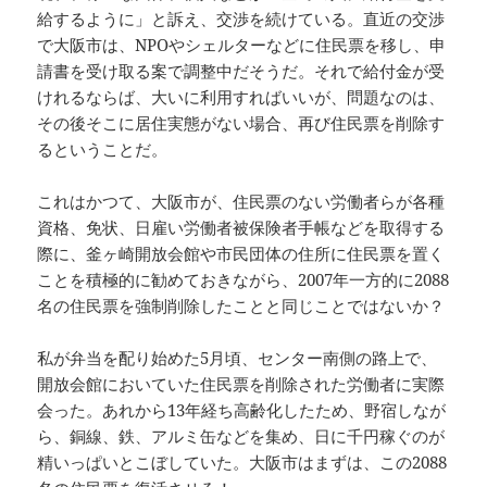
給するように」と訴え、交渉を続けている。直近の交渉
で大阪市は、NPOやシェルターなどに住民票を移し、申
請書を受け取る案で調整中だそうだ。それで給付金が受
けれるならば、大いに利用すればいいが、問題なのは、
その後そこに居住実態がない場合、再び住民票を削除す
るということだ。
これはかつて、大阪市が、住民票のない労働者らが各種
資格、免状、日雇い労働者被保険者手帳などを取得する
際に、釜ヶ崎開放会館や市民団体の住所に住民票を置く
ことを積極的に勧めておきながら、2007年一方的に2088
名の住民票を強制削除したことと同じことではないか？
私が弁当を配り始めた5月頃、センター南側の路上で、
開放会館においていた住民票を削除された労働者に実際
会った。あれから13年経ち高齢化したため、野宿しなが
ら、銅線、鉄、アルミ缶などを集め、日に千円稼ぐのが
精いっぱいとこぼしていた。大阪市はまずは、この2088