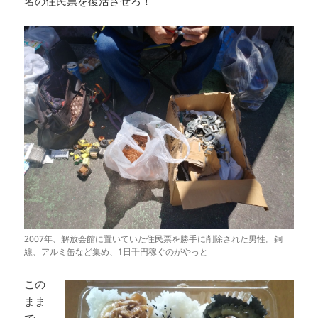
名の住民票を復活させろ！
2007年、解放会館に置いていた住民票を勝手に削除された男性。銅
線、アルミ缶など集め、1日千円稼ぐのがやっと
この
まま
で