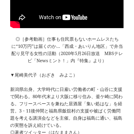
◎［参考動画］仕事も住民票もないホームレスたち
に“10万円”は届くのか…「西成・あいりん地区」で弁当
配り見守る女性の活動（2020年5月26日放送 MBSテレ
ビ「Newsミント！」内『特集』より）
▼尾崎美代子（おざき みよこ）
新潟県出身。大学時代に日雇い労働者の町・山谷に支援
で関わる。80年代末より大阪に移り住み、釜ケ崎に関わ
る。フリースペースを兼ねた居酒屋「集い処はな」を経
営。3・11後仲間と福島県飯舘村の支援や被ばく労働問
題を考える講演会などを主催。自身は福島に通い、福島
の実態を訴え続けている。
◎著者ツイッター（はなままさん）