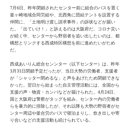
7月6日、昨年閉鎖されたセンター前に組合のバスを置く
釜ヶ崎地域合同労組や、北西角に団結テントを設置する
仲間に、「土地明け渡し請求事件」の訴状などが届い
た。「出ていけ！」と訴えるのは大阪府だ。コロナ災い
が続く中、センターから野宿者を追い出したいのは、都
構想とリンクする西成特区構想を前に進めたいがため
だ。
西成あいりん総合センンター（以下センター）は、昨年
3月31日閉鎖予定だったが、当日大勢の労働者、支援者
が「シャッター閉めるな」と声をあげたため閉鎖できな
かった。翌日から始まった自主管理活動には、全国から
支援の声・物資・カンパなどが届けられた。4月24日、
国と大阪府は警察がタッグを組み、センター内の労働者
らを暴力的に排除したが、それ以降も大勢の野宿者がセ
ンター周辺や釜合労のバスで寝泊まりし、炊き出しや寄
り合いなどの支援活動も続けられている。