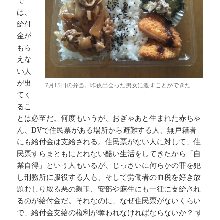
は、
給付
金が
もら
えな
い人
が出
7月15日の弁当。昨夜出会った男女に渡すことができた
てく
るこ
とは必至だ。何度もいうが、おぎゃあと生まれた赤ちゃ
ん、DVで住民票がある場所から避難する人、無戸籍者
にも給付金は支給される。住民票がない人に対して、住
民票すらまともにとれない酷い生活をしてきたから「自
業自得」という人もいるが、じっさいに何らかの罪を犯
し刑務所に服役する人も、そして労働者の血税を好き放
題むしり取る悪の親玉、安部や麻生にも一律に支給され
るのが給付金だ。それなのに、なぜ住民票がないくらい
で、給付金支給の権利が奪われなければならないか？ す