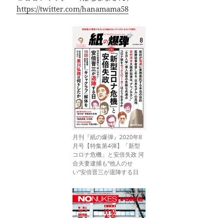
https://twitter.com/hanamama58
月刊『紙の爆弾』2020年8
月号【特集第4弾】「新型
コロナ危機」と安倍失政 河
合夫妻逮捕も“他人のせ
い”安倍晋三が退陣する日