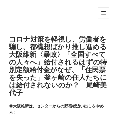
メニュ
ーとウ
ィジェ
ット
コロナ対策を軽視し、労働者を
騙し、都構想ばかり推し進める
大阪維新〈暴政〉「全国すべて
の人々へ」給付されるはずの特
別定額給付金がなぜ、「住民票
を失った」釜ヶ崎の住人たちに
は給付されないのか？ 尾崎美
代子
◆大阪維新は、センターからの野宿者追い出しをやめ
ろ！