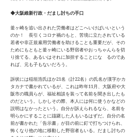
◆大阪維新行政・だまし討ちの手口
釜ヶ崎を追い出された労働者はどこへいけばいいという
のか！ 長引くコロナ禍のもと、苦境に立たされている
若者や非正規雇用労働者を助けることも重要だが、その
ためにもともと釜ヶ崎にいる野宿者やおっちゃんらを切
り捨てる、あるいはそれに加担することにな るのであ
れば、元も子もないだろう。
訴状には稲垣浩氏ほか21名（計22名）の氏名が漢字かカ
タカナで書かれているが、これは昨年11月、大阪府や大
阪市の職員らが、福祉相談を装って名前を聞き出したも
のだという。しかしその際、本人には何に使うかなどの
説明はなかったという。自分が訴えられるなら、名前を
明らかにすることに躊躇した人もいるはずだ。自分の名
前が書かれた「告示書」が目の前に釘で打ちつけられ、
怖くなり他の地に移動した野宿者もいる。だまし討ちの