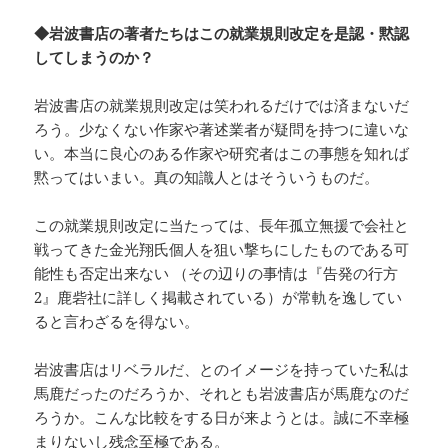
◆岩波書店の著者たちはこの就業規則改定を是認・黙認
してしまうのか？
岩波書店の就業規則改定は笑われるだけでは済まないだ
ろう。少なくない作家や著述業者が疑問を持つに違いな
い。本当に良心のある作家や研究者はこの事態を知れば
黙ってはいまい。真の知識人とはそういうものだ。
この就業規則改定に当たっては、長年孤立無援で会社と
戦ってきた金光翔氏個人を狙い撃ちにしたものである可
能性も否定出来ない （その辺りの事情は『告発の行方
2』鹿砦社に詳しく掲載されている）が常軌を逸してい
ると言わざるを得ない。
岩波書店はリベラルだ、とのイメージを持っていた私は
馬鹿だったのだろうか、それとも岩波書店が馬鹿なのだ
ろうか。こんな比較をする日が来ようとは。誠に不幸極
まりないし残念至極である。