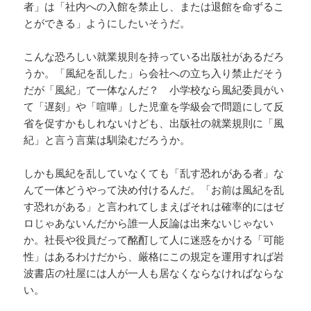
者」は「社内への入館を禁止し、または退館を命ずるこ
とができる」ようにしたいそうだ。
こんな恐ろしい就業規則を持っている出版社があるだろ
うか。「風紀を乱した」ら会社への立ち入り禁止だそう
だが「風紀」て一体なんだ？ 小学校なら風紀委員がい
て「遅刻」や「喧嘩」した児童を学級会で問題にして反
省を促すかもしれないけども、出版社の就業規則に「風
紀」と言う言葉は馴染むだろうか。
しかも風紀を乱していなくても「乱す恐れがある者」な
んて一体どうやって決め付けるんだ。「お前は風紀を乱
す恐れがある」と言われてしまえばそれは確率的にはゼ
ロじゃあないんだから誰一人反論は出来ないじゃない
か。社長や役員だって酩酊して人に迷惑をかける「可能
性」はあるわけだから、厳格にこの規定を運用すれば岩
波書店の社屋には人が一人も居なくならなければならな
い。