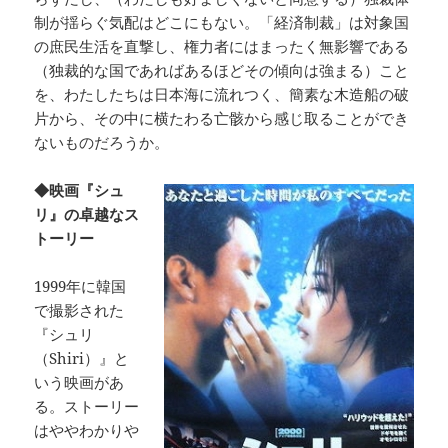
制が揺らぐ気配はどこにもない。「経済制裁」は対象国
の庶民生活を直撃し、権力者にはまったく無影響である
（独裁的な国であればあるほどその傾向は強まる）こと
を、わたしたちは日本海に流れつく、簡素な木造船の破
片から、その中に横たわる亡骸から感じ取ることができ
ないものだろうか。
◆映画『シュ
リ』の卓越なス
トーリー
1999年に韓国
で撮影された
『シュリ
（Shiri）』と
いう映画があ
る。ストーリー
はややわかりや