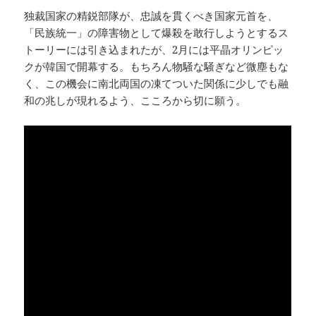
独裁国家の精鋭部隊が、忠誠を貫くべき国家元首を、
「民族統一」の障害物として爆殺を敢行しようとするス
トーリーには引き込まれたが、2月には平晶オリンピッ
クが韓国で開幕する。もちろん物騒な騒ぎなど微塵もな
く、この機会に南北両国の凍てついた関係に少しでも融
和の兆しが現れるよう、こころから切に願う。