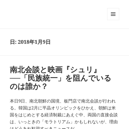
メニュ
ーとウ
ィジェ
ット
日:
2018年1月9日
南北会談と映画『シュリ』
──「民族統一」を阻んでいる
のは誰か？
本日9日、南北朝鮮の国境、板門店で南北会談が行われ
る。韓国は2月に平晶オリンピックをひかえ、朝鮮は米
国をはじめとする経済制裁にあえぐ中、両国の直接会談
は、いっときの「モラトリアム」かもしれないが、理由
はどうあれ歓迎すべきニュースだ。