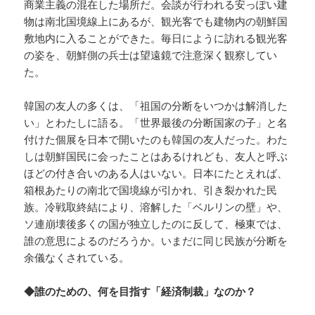
商業主義の混在した場所だ。会談が行われる安っぽい建
物は南北国境線上にあるが、観光客でも建物内の朝鮮国
敷地内に入ることができた。毎日にように訪れる観光客
の姿を、朝鮮側の兵士は望遠鏡で注意深く観察してい
た。
韓国の友人の多くは、「祖国の分断をいつかは解消した
い」とわたしに語る。「世界最後の分断国家の子」と名
付けた個展を日本で開いたのも韓国の友人だった。わた
しは朝鮮国民に会ったことはあるけれども、友人と呼ぶ
ほどの付き合いのある人はいない。日本にたとえれば、
箱根あたりの南北で国境線が引かれ、引き裂かれた民
族。冷戦取終結により、溶解した「ベルリンの壁」や、
ソ連崩壊後多くの国が独立したのに反して、極東では、
誰の意思によるのだろうか。いまだに同じ民族が分断を
余儀なくされている。
◆誰のための、何を目指す「経済制裁」なのか？