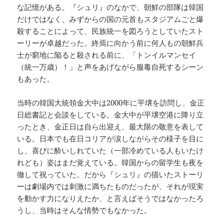
な記憶がある。『シュリ』のなかで、朝鮮の部隊は韓国
だけではなく、みずからの国の元首もスタジアムごと爆
殺することによって、民族統一を図ろうとしていたスト
ーリーが卓越だった。終焉に向かう前に何人もの朝鮮兵
士が窮地に陥ると殺される前に、「トンイルマンセイ
（統一万歳）！」と声をあげながら服毒自死するシーン
もあった。
当時の韓国大統領金大中は2000年に平壌を訪問し、金正
日総書記と会談をしている。金大中が平壌空港に降り立
ったとき、金正日は自ら出迎え、最大限の敬意を表して
いる。日本でも在日コリアが涙しながらその様子を目に
し、喜びに酔いしれていた（一部冷めている人もいたけ
れども）姿はまだ覚えている。韓国からの留学生も夜を
徹して祝っていた。だから『シュリ』の描いたストーリ
ーは劇場内では刺激に満ちたものだったが、それが現実
を動かす力になりえたか、と言えばそうではなかったろ
うし、当時はそんな情勢でもなかった。