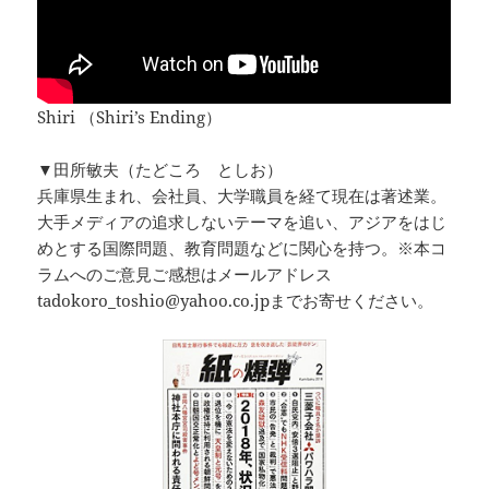
Shiri （Shiri’s Ending）
▼田所敏夫（たどころ としお）
兵庫県生まれ、会社員、大学職員を経て現在は著述業。
大手メディアの追求しないテーマを追い、アジアをはじ
めとする国際問題、教育問題などに関心を持つ。※本コ
ラムへのご意見ご感想はメールアドレス
tadokoro_toshio@yahoo.co.jpまでお寄せください。