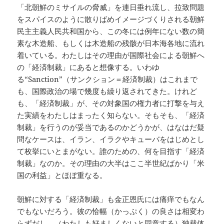
「北朝鮮のミサイルの脅威」を連日垂れ流し、拉致問題
をスパイスのように散りばめイメージづくりされる朝鮮
民主主義人民共和国から、この冬には例年にない数の簡
素な木造船、もしくは木造船の残骸が日本海各地に流れ
着いている。わたしはその理由が国際社会による朝鮮へ
の「経済制裁」にあると想像する。いわゆ
る“Sanction”（サンクション＝経済制裁）はこれまで
も、国際政治の場で幾度も繰り返されてきた。けれど
も、「経済制裁」が、その対象国の権力者に打撃を与え
た実績をわたしはまったく知らない。そもそも、「経済
制裁」を行うのが妥当であるのかどうかが、はなはだ疑
問なケースは、イラン、イラクやキューバをはじめとし
て枚挙にいとまがない。誰のための、何を目指す「経済
制裁」なのか。その理由の大半はここ半世紀ばかり「米
国の利益」とほぼ重なる。
朝鮮に対する「経済制裁」も金正恩氏には痛痒でもなん
でもないだろう。彼の恰幅（かっぷく）の良さは相変わ
らずだし、（わたしも好ましくないと同意する）独裁体