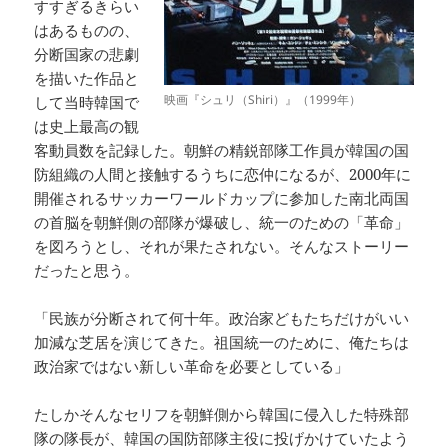
すすぎるきらい
はあるものの、
分断国家の悲劇
を描いた作品と
映画『シュリ（Shiri）』（1999年）
して当時韓国で
は史上最高の観
客動員数を記録した。朝鮮の精鋭部隊工作員が韓国の国
防組織の人間と接触するうちに恋仲になるが、2000年に
開催されるサッカーワールドカップに参加した南北両国
の首脳を朝鮮側の部隊が爆破し、統一のための「革命」
を図ろうとし、それが果たされない。そんなストーリー
だったと思う。
「民族が分断されて何十年。政治家どもたちだけがいい
加減な芝居を演じてきた。祖国統一のために、俺たちは
政治家ではない新しい革命を必要としている」
たしかそんなセリフを朝鮮側から韓国に侵入した特殊部
隊の隊長が、韓国の国防部隊主役に投げかけていたよう