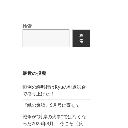
検索
検
索
最近の投稿
恒例の絆興行はRyuの引退試合
で盛り上げた！
『紙の爆弾』9月号に寄せて
戦争が‟対岸の火事“ではなくな
った2026年8月──今こそ〈反