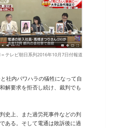
N＝テレビ朝日系列2016年10月7日付報道
務と社内パワハラの犠牲になって自
和解要求を拒否し続け、裁判でも
判史上、また過労死事件などの判
である。そして電通は敗訴後に過