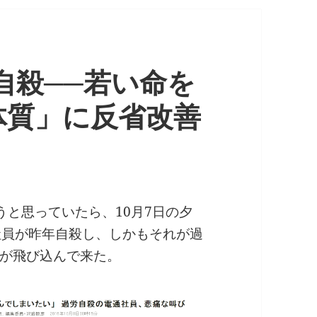
通自殺──若い命を
体質」に反省改善
うと思っていたら、10月7日の夕
社員が昨年自殺し、しかもそれが過
が飛び込んで来た。