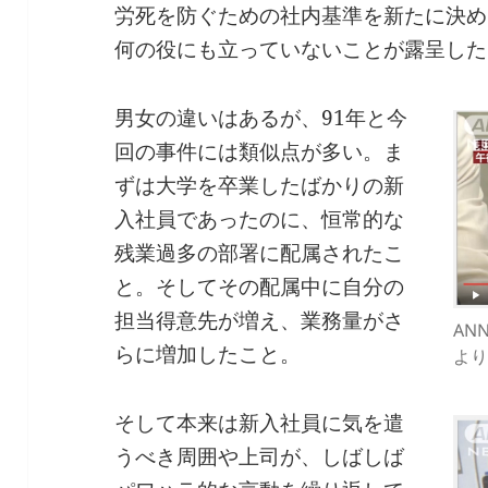
労死を防ぐための社内基準を新たに決め
何の役にも立っていないことが露呈した
男女の違いはあるが、91年と今
回の事件には類似点が多い。ま
ずは大学を卒業したばかりの新
入社員であったのに、恒常的な
残業過多の部署に配属されたこ
と。そしてその配属中に自分の
担当得意先が増え、業務量がさ
AN
らに増加したこと。
より
そして本来は新入社員に気を遣
うべき周囲や上司が、しばしば