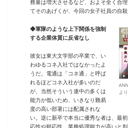
務量は増大させるなど、およそ全く合理
てそのあげくが、今回の女子社員の自殺
◆軍隊のような上下関係を強制
する企業体質に反省なし
彼女は東大文学部の卒業で、い
わゆるコネ入社ではなかったよ
うだ。電通は「コネ通」と呼ば
れるほどコネ入社が多いのだ
AN
が、当然そういう連中の多くは
より
能力が低いため、いきなり難易
度の高い部署には配属されな
い。逆に新卒で本当に優秀な者は、最初
応性や順応性、業務処理能力が高いと判