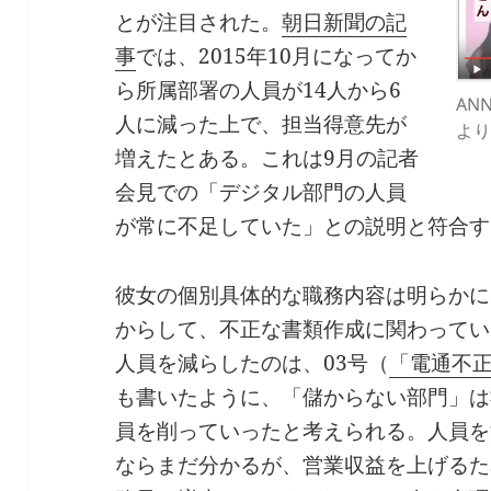
とが注目された。
朝日新聞の記
事
では、2015年10月になってか
ら所属部署の人員が14人から6
AN
人に減った上で、担当得意先が
より
増えたとある。これは9月の記者
会見での「デジタル部門の人員
が常に不足していた」との説明と符合す
彼女の個別具体的な職務内容は明らかに
からして、不正な書類作成に関わってい
人員を減らしたのは、03号（
「電通不正
も書いたように、「儲からない部門」は
員を削っていったと考えられる。人員を
ならまだ分かるが、営業収益を上げるた