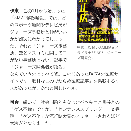
伊東
この1月から始まった
「SMAP解散騒動」では、ど
のスポーツ新聞やテレビ局が
ジャニーズ事務所と仲がいい
かが如実にわかってしまっ
た。それと「ジャニーズ事務
中居正広 MERAMERA★メ
所」ほどマスコミに関して口
ラメラ★PRINCE（ジャニー
ズ研究会）
が堅い事務所はない。記事で
「ジャニーズ関係者が語る」
なんていうのはすべて嘘。この前あったDeNAの医療サ
イトでミ「取材なしのでたらめ医療記事」を掲載するミ
スがあったが、あれと同じレベル。
司会
続いて、社会問題ともなったベッキーと川谷との
「ゲス不倫」ですが、「センテンススプリング」「文春
砲」「ゲス不倫」が流行語大賞のノミネートされるほど
大騒ぎとなりました。