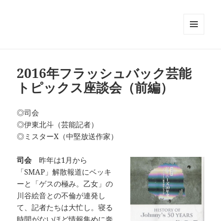
メニュ
ーとウ
ィジェ
ット
2016年フラッシュバック芸能
トピックス座談会（前編）
◎司会
◎伊東北斗（芸能記者）
◎ミスターX（中堅放送作家）
司会
昨年は1月から
「SMAP」解散報道にベッキ
ーと「ゲスの極み。乙女」の
川谷絵音との不倫が連発し
て、記者たちは大忙し。寝る
時間がないほど情報集めに奔