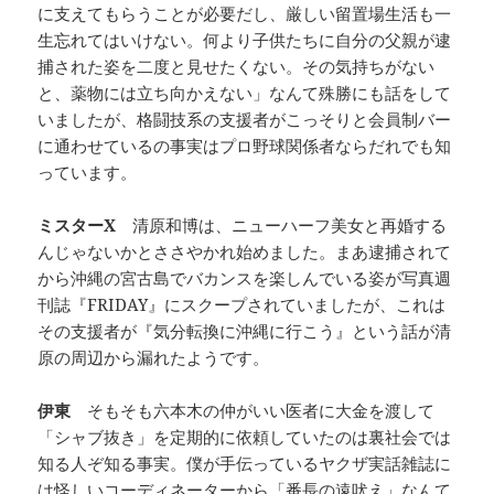
に支えてもらうことが必要だし、厳しい留置場生活も一
生忘れてはいけない。何より子供たちに自分の父親が逮
捕された姿を二度と見せたくない。その気持ちがない
と、薬物には立ち向かえない」なんて殊勝にも話をして
いましたが、格闘技系の支援者がこっそりと会員制バー
に通わせているの事実はプロ野球関係者ならだれでも知
っています。
ミスターX
清原和博は、ニューハーフ美女と再婚する
んじゃないかとささやかれ始めました。まあ逮捕されて
から沖縄の宮古島でバカンスを楽しんでいる姿が写真週
刊誌『FRIDAY』にスクープされていましたが、これは
その支援者が『気分転換に沖縄に行こう』という話が清
原の周辺から漏れたようです。
伊東
そもそも六本木の仲がいい医者に大金を渡して
「シャブ抜き」を定期的に依頼していたのは裏社会では
知る人ぞ知る事実。僕が手伝っているヤクザ実話雑誌に
は怪しいコーディネーターから「番長の遠吠え」なんて