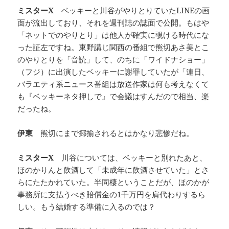
ミスターX
ベッキーと川谷がやりとりていたLINEの画
面が流出しており、それを週刊誌の誌面で公開。もはや
「ネットでのやりとり」は他人が確実に覗ける時代にな
った証左ですね。東野講じ関西の番組で熊切あさ美とこ
のやりとりを「音読」して、のちに「ワイドナショー」
（フジ）に出演したベッキーに謝罪していたが「連日、
バラエティ系ニュース番組は放送作家は何も考えなくて
も『ベッキーネタ押しで』で会議はすんだので相当、楽
だったね。
伊東
熊切にまで揶揄されるとはかなり悲惨だね。
ミスターX
川谷については、ベッキーと別れたあと、
ほのかりんと飲酒して「未成年に飲酒させていた」とさ
らにたたかれていた。半同棲ということだが、ほのかが
事務所に支払うべき賠償金の1千万円を肩代わりするら
しい。もう結婚する準備に入るのでは？