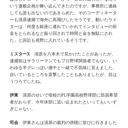
いう連載企画が舞い込んできたのですが、事務所に連絡
しても誰も出ないのであきらめた。そのコーディネータ
ーも清原逮捕で海外に高飛びしたそうです。動いたライ
ターは「何度も銀座に連れていかれてインタビューの前
金をとられるなど振り回されて時間と金を無駄にされ
た」と訴訟も視野に入れているそうです。
ミスターX
清原を六本木で見かけたことがあったが、
逮捕前はサラリーマンでもプロ野球関係者でもない、い
わゆる半グレっぽい連中と一緒で不気味に見えました。
歩いているところを直撃したこともありましたが、目は
うつろでしたね。
伊東
清原のせいで母校のPL学園高校野球部に部員希望
者がおらず、今年休部に追い込まれたといってもいいす
ぎじゃない。
司会
伊東さんは清原の裁判の傍聴に並びに行きました