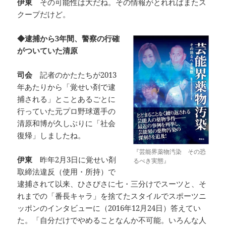
伊東
その可能性は大だね。その情報がとれればまたス
クープだけど。
◆逮捕から3年間、警察の行確
がついていた清原
司会
記者のかたたちが2013
年あたりから「覚せい剤で逮
捕される」とことあるごとに
行っていた元プロ野球選手の
清原和博が久しぶりに「社会
復帰」しましたね。
『芸能界薬物汚染 その恐
伊東
昨年2月3日に覚せい剤
るべき実態』
取締法違反（使用・所持）で
逮捕されて以来、ひさびさに七・三分けでスーツと、そ
れまでの「番長キャラ」を捨てたスタイルでスポーツニ
ッポンのインタビューに（2016年12月24日）答えてい
た。「自分だけでやめることなんか不可能。いろんな人