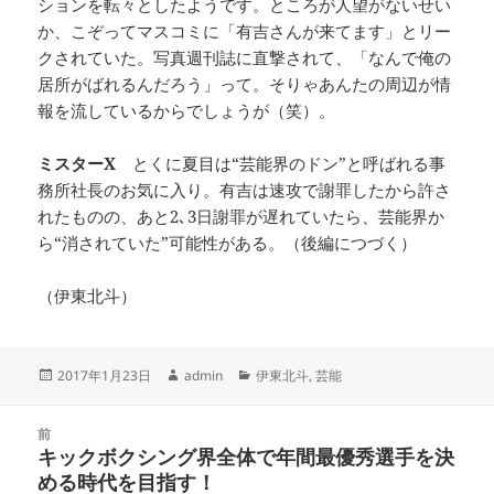
ションを転々としたようです。ところが人望がないせい
か、こぞってマスコミに「有吉さんが来てます」とリー
クされていた。写真週刊誌に直撃されて、「なんで俺の
居所がばれるんだろう」って。そりゃあんたの周辺が情
報を流しているからでしょうが（笑）。
ミスターX
とくに夏目は“芸能界のドン”と呼ばれる事
務所社長のお気に入り。有吉は速攻で謝罪したから許さ
れたものの、あと2､3日謝罪が遅れていたら、芸能界か
ら“消されていた”可能性がある。（後編につづく）
（伊東北斗）
投
作
カ
2017年1月23日
admin
伊東北斗
,
芸能
稿
成
テ
日:
者
ゴ
投
リ
前
稿
キックボクシング界全体で年間最優秀選手を決
ー
前
ナ
める時代を目指す！
の