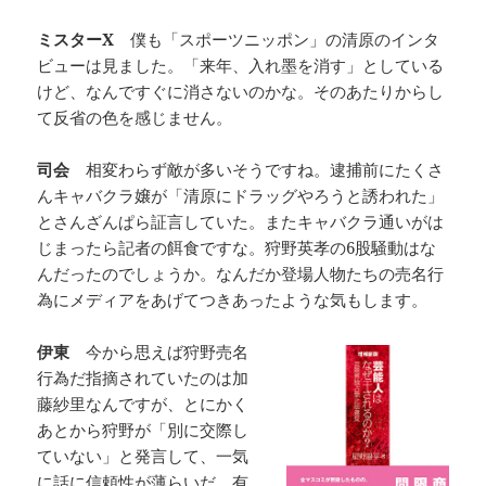
ミスターX
僕も「スポーツニッポン」の清原のインタ
ビューは見ました。「来年、入れ墨を消す」としている
けど、なんですぐに消さないのかな。そのあたりからし
て反省の色を感じません。
司会
相変わらず敵が多いそうですね。逮捕前にたくさ
んキャバクラ嬢が「清原にドラッグやろうと誘われた」
とさんざんぱら証言していた。またキャバクラ通いがは
じまったら記者の餌食ですな。狩野英孝の6股騒動はな
んだったのでしょうか。なんだか登場人物たちの売名行
為にメディアをあげてつきあったような気もします。
伊東
今から思えば狩野売名
行為だ指摘されていたのは加
藤紗里なんですが、とにかく
あとから狩野が「別に交際し
ていない」と発言して、一気
に話に信頼性が薄らいだ。有