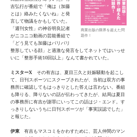
吉弘行が番組で「俺は（加藤
とは）絡みたくないね」と発
言して物議をかもしていた。
「週刊女性」の神谷明良記者
商業出版の限界を超えた問
がニコニコ動画の芸能番組で
題作！
「どう見ても加藤はバリバリ
整形している顔」と過激な発言をしてネットではいっせ
いに「整形手術10回以上」なんて書かれていた。
ミスターX
その有吉は、夏目三久と妊娠騒動を起こし
て、日刊スポーツにスクープされたが、当初は双方の事
務所に確認してもはっきりとした答えは言わない。番組
も降りる、降りないの話が伝わってきたが、結局は夏目
の事務所に有吉が謝罪にいってこの話はジ・エンド。す
っきりしないうちに日刊スポーツが「事実誤認でした」
と報じた。
伊東
有吉もマスコミをかわすために、芸人仲間のマン