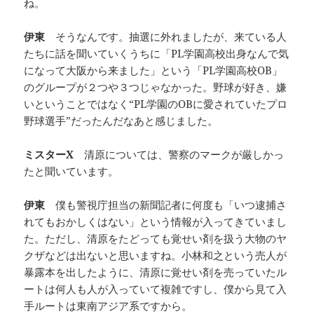
ね。
伊東
そうなんです。抽選に外れましたが、来ている人
たちに話を聞いていくうちに「PL学園高校出身なんで気
になって大阪から来ました」という「PL学園高校OB」
のグループが２つや３つじゃなかった。野球が好き、嫌
いということではなく“PL学園のOBに愛されていたプロ
野球選手”だったんだなあと感じました。
ミスターX
清原については、警察のマークが厳しかっ
たと聞いています。
伊東
僕も警視庁担当の新聞記者に何度も「いつ逮捕さ
れてもおかしくはない」という情報が入ってきていまし
た。ただし、清原をたどっても覚せい剤を扱う大物のヤ
クザなどは出ないと思いますね。小林和之という売人が
暴露本を出したように、清原に覚せい剤を売っていたル
ートは何人も人が入っていて複雑ですし、僕から見て入
手ルートは東南アジア系ですから。