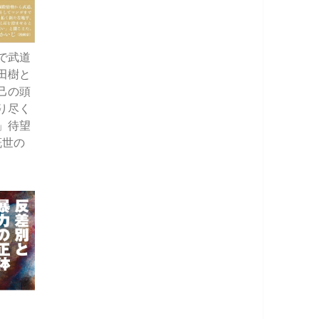
で武道
田樹と
己の頭
り尽く
」待望
慨世の