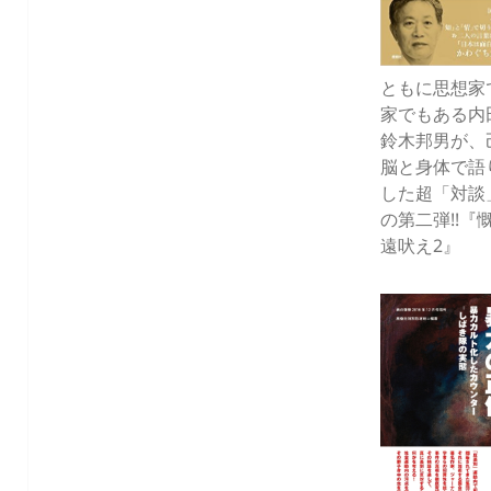
ともに思想家
家でもある内
鈴木邦男が、
脳と身体で語
した超「対談
の第二弾!!『
遠吠え2』