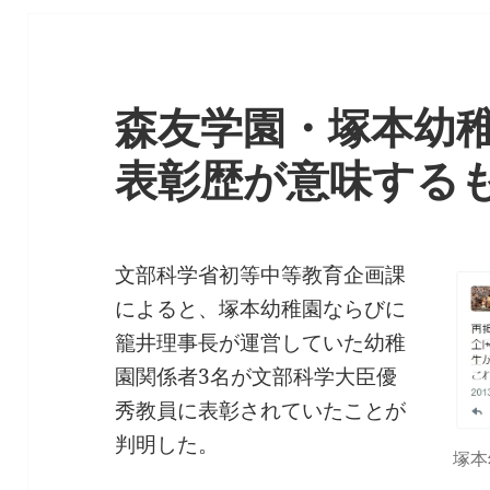
森友学園・塚本幼
表彰歴が意味する
文部科学省初等中等教育企画課
によると、塚本幼稚園ならびに
籠井理事長が運営していた幼稚
園関係者3名が文部科学大臣優
秀教員に表彰されていたことが
判明した。
塚本