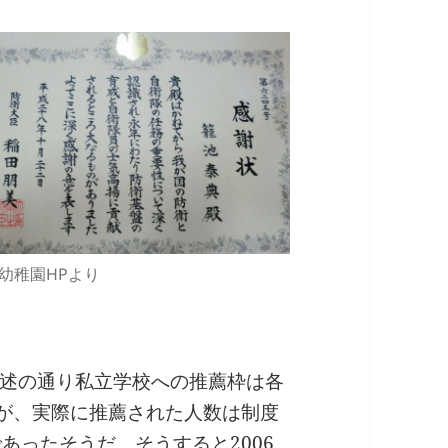
幼稚園HPより
述の通り私立学校への推薦枠は各
るが、実際に推薦された人数は制度
あったそうだ。そうすると2006