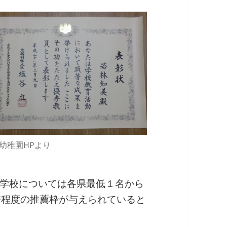
幼稚園HPより
学校については各県最低１名から
倍程度の推薦枠が与えられていると