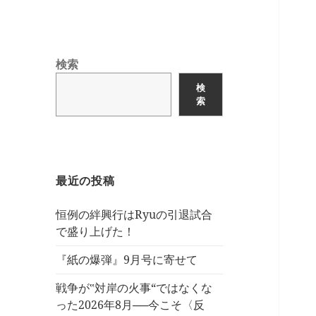
検索
検
索
最近の投稿
恒例の絆興行はRyuの引退試合
で盛り上げた！
『紙の爆弾』9月号に寄せて
戦争が‟対岸の火事“ではなくな
った2026年8月──今こそ〈反