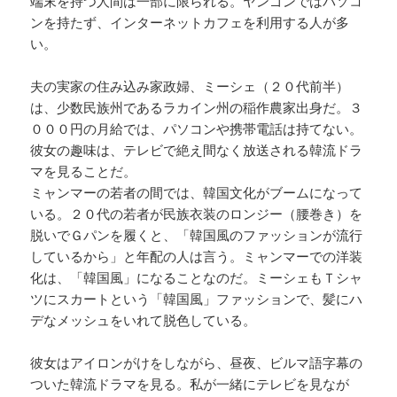
端末を持つ人間は一部に限られる。ヤンゴンではパソコ
ンを持たず、インターネットカフェを利用する人が多
い。
夫の実家の住み込み家政婦、ミーシェ（２０代前半）
は、少数民族州であるラカイン州の稲作農家出身だ。３
０００円の月給では、パソコンや携帯電話は持てない。
彼女の趣味は、テレビで絶え間なく放送される韓流ドラ
マを見ることだ。
ミャンマーの若者の間では、韓国文化がブームになって
いる。２０代の若者が民族衣装のロンジー（腰巻き）を
脱いでＧパンを履くと、「韓国風のファッションが流行
しているから」と年配の人は言う。ミャンマーでの洋装
化は、「韓国風」になることなのだ。ミーシェもＴシャ
ツにスカートという「韓国風」ファッションで、髪にハ
デなメッシュをいれて脱色している。
彼女はアイロンがけをしながら、昼夜、ビルマ語字幕の
ついた韓流ドラマを見る。私が一緒にテレビを見なが