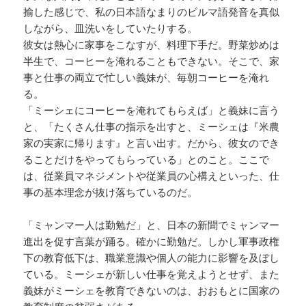
揄した感じで、私の日本語なまりのビルマ語発音を真似
しながら、皿洗いをしていたりする。
彼女は熱心に家事をこなすが、料理下手だ。野菜炒めは
半生で、コーヒーを淹れることもできない。そこで、家
事と仕事の両立で忙しい義妹が、毎朝コーヒーを淹れ
る。
「ミーシェにコーヒーを淹れてもらえば」と義妹に言う
と、「たくさん仕事の指示を出すと、ミーシェは『米農
家の実家に帰ります』と言い出す。だから、彼女のでき
ることだけをやってもらっている」とのこと。ここで
は、従業員マネジメントや従業員の心構えといった、仕
事の基本理念が抜け落ちているのだ。
「ミャンマー人は勤勉だ」と、日本の新聞でミャンマー
進出を促す言葉が踊る。確かに勤勉だ。しかし軍事政権
下の教育低下は、職業意識や個人の能力に影響を及ぼし
ている。ミーシェが新しい仕事を覚えようとせず、また
義妹がミーシェを教育できないのは、おおもとに国家の