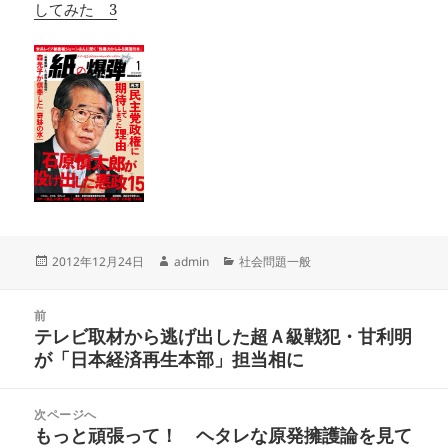
してみた 3
投
作
カ
2012年12月24日
admin
社会問題一般
稿
成
テ
日:
者
ゴ
投
リ
前
稿
テレビ取材から逃げ出した超Ａ級戦犯・甘利明
ー
前
ナ
が「日本経済再生本部」担当相に
の
ビ
投
ゲ
稿:
次ページへ
ー
もっと頑張って！ ヘタレな原発擁護論を見て
次
シ