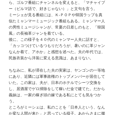
ら、ゴルフ番組にチャンネルを変えると、「マチャイブ
ー（ビルマ語で、好きじゃない）」と文句を言う。
ミーシェが見る番組には、Ｋ‐ＰＯＰや韓国ラップを真
似たミャンマーミュージック番組もある。ミャンマー人
の男性ミュージシャンが、常夏の日差しのもと、「韓国
風」の長袖革ジャンを着ている。
後に、この様子を４０代のミャンマー人夫に話すと、
「カッコつけているつもりだろうが、暑いのに革ジャン
なんか着て、アホか」と感想を述べた。夫の年代では、
民族衣装から洋装に変える意識は、あまりない。
ちなみに、私が滞在した夫の実家は、ヤンゴンの一等地
にあり、近隣には軍事政権のトップメンバーが居住して
いた。この家は、夫が、日本のホテルでシーツ交換を
し、居酒屋でゲロ掃除をして稼いだ金で建てた。だから
義妹は、一家の稼ぎ頭の嫁である私にとても気をつか
う。
ところがミーシェは、私のことを「日本人という、なん
か変な人間が来た」と思っている様子。あからさまに揶