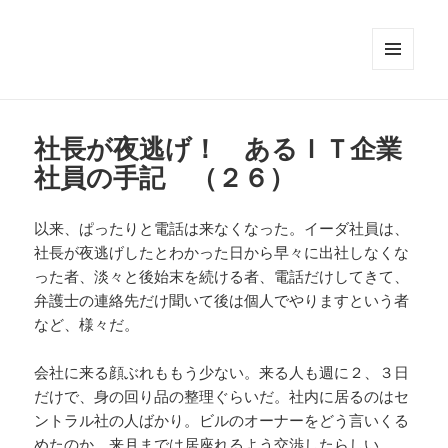
メニュ
ーとウ
ィジェ
ット
社長が夜逃げ！ あるＩＴ企業
社員の手記 （２６）
以来、ぱったりと電話は来なくなった。イーダ社員は、
社長が夜逃げしたとわかった日から早々に出社しなくな
った者、淡々と後始末を続ける者、電話だけしてきて、
弁護士の連絡先だけ聞いて後は個人でやりますという者
など、様々だ。
会社に来る顔ぶれももう少ない。来る人も週に２、３日
だけで、身の回り品の整理ぐらいだ。社内に居るのはセ
ントラル社の人ばかり。ビルのオーナーをどう言いくる
めたのか、来月までは居座れるよう交渉したらしい。