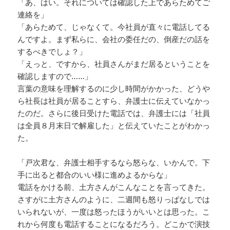
「あ、はい。それについては確認した上であらためてご
連絡を」
「あらためて、じゃなくて。今社員が直々に電話してる
んですよ。まず私らに、会社の委任だの、倒産だの話を
するべきでしょ？」
「えっと、ですから、社員さんがまだ居るということを
確認しますので……」
言葉の意味を理解するのに少し時間がかかった、どうや
ら社長は社員が居ることすら、弁護士に伝えていなかっ
たのだ。さらに後日受けた電話では、弁護士には「社員
は全員８月末日で解雇した」と伝えていたことがわかっ
た。
「戸次君な、弁護士相手するなら怒らな、いかんで。下
手に出ると都合のいい様に進めよるからな」
電話をかける前、土方さんがこんなことを言ってきた。
さすがに土方さんのように、二週間も怒りっぱなしでは
いられないが、一度は怒ったほうがいいとは思った。こ
れから何度も電話することになるだろう。どこかで演技