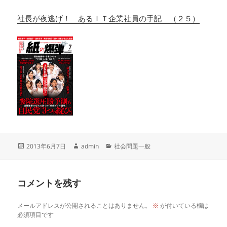
社長が夜逃げ！ あるＩＴ企業社員の手記 （２５）
投
作
カ
2013年6月7日
admin
社会問題一般
稿
成
テ
日:
者
ゴ
リ
コメントを残す
ー
メールアドレスが公開されることはありません。
※
が付いている欄は
必須項目です