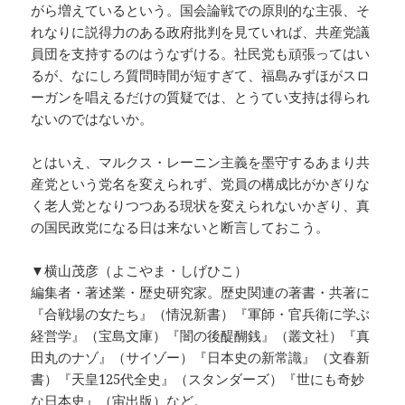
がら増えているという。国会論戦での原則的な主張、そ
れなりに説得力のある政府批判を見ていれば、共産党議
員団を支持するのはうなずける。社民党も頑張ってはい
るが、なにしろ質問時間が短すぎて、福島みずほがスロ
ーガンを唱えるだけの質疑では、とうてい支持は得られ
ないのではないか。
とはいえ、マルクス・レーニン主義を墨守するあまり共
産党という党名を変えられず、党員の構成比がかぎりな
く老人党となりつつある現状を変えられないかぎり、真
の国民政党になる日は来ないと断言しておこう。
▼横山茂彦（よこやま・しげひこ）
編集者・著述業・歴史研究家。歴史関連の著書・共著に
『合戦場の女たち』（情況新書）『軍師・官兵衛に学ぶ
経営学』（宝島文庫）『闇の後醍醐銭』（叢文社）『真
田丸のナゾ』（サイゾー）『日本史の新常識』（文春新
書）『天皇125代全史』（スタンダーズ）『世にも奇妙
な日本史』（宙出版）など。