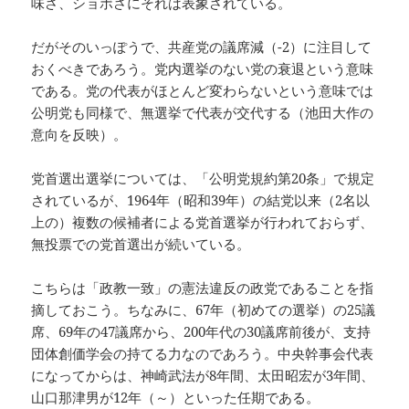
味さ、ショボさにそれは表象されている。
だがそのいっぽうで、共産党の議席減（-2）に注目して
おくべきであろう。党内選挙のない党の衰退という意味
である。党の代表がほとんど変わらないという意味では
公明党も同様で、無選挙で代表が交代する（池田大作の
意向を反映）。
党首選出選挙については、「公明党規約第20条」で規定
されているが、1964年（昭和39年）の結党以来（2名以
上の）複数の候補者による党首選挙が行われておらず、
無投票での党首選出が続いている。
こちらは「政教一致」の憲法違反の政党であることを指
摘しておこう。ちなみに、67年（初めての選挙）の25議
席、69年の47議席から、200年代の30議席前後が、支持
団体創価学会の持てる力なのであろう。中央幹事会代表
になってからは、神崎武法が8年間、太田昭宏が3年間、
山口那津男が12年（～）といった任期である。