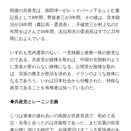
戦後の共産党は、徳田球一がレッドパージ下をふくむ書
記長として8年間、野坂参三が3年間。その後は、宮本顕
治が24年間（書記長・委員長）、不破哲三が村上弘の2
年間をはさんで16年間、志位和夫の委員長はすでに21年
間におよんでいる。
いずれも党内選挙のない、一党独裁と政教一致の政党な
のである。共産党が政権を取れば、中国や北朝鮮のよう
に党首が変わらない政権になる。公明党が政権を取れ
ば、宗派の教主が政治を決める、イランのような政体に
なるであろう。いわば日本社会から分離された、特殊な
政党であることを有権者は知っているのだ。
◆共産党とレーニン主義
じつは筆者の連れ合いの両親が共産党員で、初めて岳
父・岳母と会ったのは赤旗祭であった。まだ右翼の街宣
車が押し掛ける時代で、会場周辺はすこぶる緊張感があ