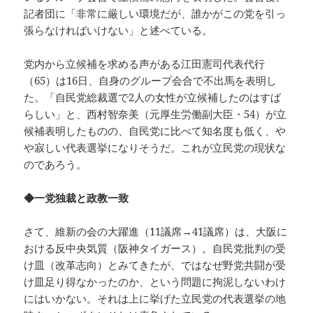
記者団に「非常に厳しい環境だが、誰かがこの党を引っ
張らなければいけない」と述べている。
党内から立候補を求める声がある江田憲司代表代行
（65）は16日、自身のグループ会合で不出馬を表明し
た。「自民党総裁選で2人の女性が立候補したのはすば
らしい」と、西村智奈美（元厚生労働副大臣・54）が立
候補表明したものの、自民党に比べて知名度も低く、や
や寂しい代表選挙になりそうだ。これが立民党の現状な
のであろう。
◆一党独裁と政教一致
さて、維新の会の大躍進（11議席→41議席）は、大阪に
おける反中央気質（阪神タイガース）。自民党批判の受
け皿（改革志向）とみてきたが、ではなぜ野党共闘が受
け皿足り得なかったのか、という問題に拘泥しないわけ
にはいかない。それは上に挙げた立民党の代表選挙の地