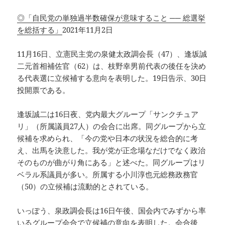
◎「自民党の単独過半数確保が意味すること ── 総選挙
を総括する」
2021年11月2日
11月16日、立憲民主党の泉健太政調会長（47）、逢坂誠
二元首相補佐官（62）は、枝野幸男前代表の後任を決め
る代表選に立候補する意向を表明した。19日告示、30日
投開票である。
逢坂誠二は16日夜、党内最大グループ「サンクチュア
リ」（所属議員27人）の会合に出席。同グループから立
候補を求められ、「今の党や日本の状況を総合的に考
え、出馬を決意した。我が党が正念場なだけでなく政治
そのものが曲がり角にある」と述べた。同グループはリ
ベラル系議員が多い。所属する小川淳也元総務政務官
（50）の立候補は流動的とされている。
いっぽう、泉政調会長は16日午後、国会内でみずから率
いるグループ会合で立候補の意向を表明した。会合後、