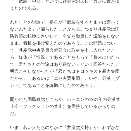
「非武装・中立」という旧社会党のスローガンに置き換
えたのである。
わたしとの討論で、岳母が「武装をするとまでは言って
ないんだよ」と漏らしたことがある。つまり共産党は国
防政策の転換にさいして、全党を動員した議論をしない
まま、看板を掛け変えたのであろう。この問題につい
て、共産党中央委員会幹部会に取材を申し入れたとこ
ろ、媒体が「情況」であることをもって「将来にわたっ
て、君たちとの討論はあり得ない」という回答だった。
明言こそしなかったが「君たちはトロツキスト暴力集団
だから」、あるいは「ニセ左翼集団」。いや、分派（ブ
ント）であることを論拠にしたのであろう。
開かれた国民政党どころか、レーニンの1921年の分派禁
止令（フラクションの禁止）を固持しているからなの
だ。
いま、若い人たちのなかに「共産党支持」が、わずかな