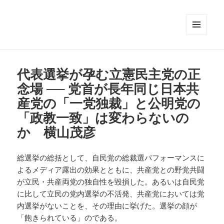
メニュ
ーとウ
ィジェ
ット
代表選挙が孕む立憲民主党の正
念場 ── 党首が長年同じ日本共
産党の「一党独裁」と公明党の
「政教一致」は変わらないの
か 横山茂彦
総選挙の総括として、自民党の総裁選パフォーマンスに
よるメディア露出の効果とともに、共産党との野党共闘
が立民・共産両党の独自性を毀損した。あるいは自民党
に比して立民の党内選挙の不活発、共産党においては党
内選挙がないことを、その理由に挙げた。選挙の顔が
「飽きられている」のである。