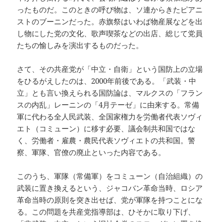
ったものだ。このときの呼び物は、ソ連からきたピアニ
ストのブーニンだった。赤旗祭はいわば物産展などを出
し物にした党の文化、歌声喫茶などの出店、総じて党員
たちの愉しみを演出するものだった。
さて、その共産党が「中立・自衛」という国防上の立場
をひるがえしたのは、2000年前後である。「武装・中
立」とも言い換えられる国防論は、マルクスの「フラン
スの内乱」レーニンの「4月テーゼ」に由来する。常備
軍に代わる全人民武装、全国家権力を労働者代表ソヴィ
エト（コミューン）に移す必要、議会制共和国ではな
く、労働者・雇農・農民代表ソヴィエトの共和国。警
察、軍隊、官僚の廃止といった内容である。
このうち、軍隊（常備軍）をコミューン（自治組織）の
武装に置き換えるという、ジャコバン革命当時、ロシア
革命当時の原則を突き出せば、党が軍隊を持つことにな
る。この問題を共産党指導部は、ひそかに取り下げ、