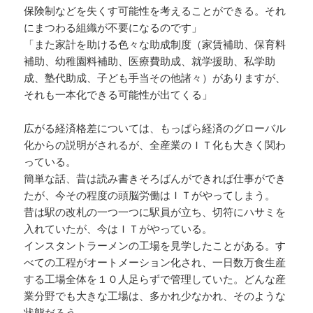
保険制などを失くす可能性を考えることができる。それ
にまつわる組織が不要になるのです」
「また家計を助ける色々な助成制度（家賃補助、保育料
補助、幼稚園料補助、医療費助成、就学援助、私学助
成、塾代助成、子ども手当その他諸々）がありますが、
それも一本化できる可能性が出てくる」
広がる経済格差については、もっぱら経済のグローバル
化からの説明がされるが、全産業のＩＴ化も大きく関わ
っている。
簡単な話、昔は読み書きそろばんができれば仕事ができ
たが、今その程度の頭脳労働はＩＴがやってしまう。
昔は駅の改札の一つ一つに駅員が立ち、切符にハサミを
入れていたが、今はＩＴがやっている。
インスタントラーメンの工場を見学したことがある。す
べての工程がオートメーション化され、一日数万食生産
する工場全体を１０人足らずで管理していた。どんな産
業分野でも大きな工場は、多かれ少なかれ、そのような
状態だろう。