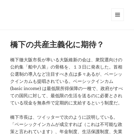
メニュ
ーとウ
ィジェ
ット
橋下の共産主義化に期待？
橋下徹大阪市長が率いる大阪維新の会は、衆院選向けの
公約集「船中八策」の骨格を、１３日に発表した。首相
公選制の導入など注目すべき点は多々あるが、ベーシッ
クインカムも提唱されている。ベーシックインカム
(basic income) は最低限所得保障の一種で、政府がすべ
ての国民に対して、最低限の生活を送るのに必要とされ
ている現金を無条件で定期的に支給するという制度だ。
橋下市長は、ツイッターで次のように説明している。
「ベーシックインカムが成立すれば（これは不可能な政
策と言われています）、年金制度、生活保護制度、失業