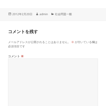
投
作
カ
2012年2月20日
admin
社会問題一般
稿
成
テ
日:
者
ゴ
リ
コメントを残す
ー
メールアドレスが公開されることはありません。
※
が付いている欄は
必須項目です
コメント
※