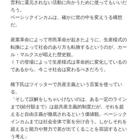
営利に還元されない活動に向かうために使ってもいいだ
ろう。
ベーシックインカムは、確かに世の中を変えうる構想
だ。
産業革命によって市民革命が起きたように、生産様式の
転換によって社会のあり方も転換するというのが、カー
ル・マルクスが唱えた歴史観。
ＩＴの登場によって生産様式は革命的に変化しているの
であるから、今こそ社会は変わるべきだろう。
橋下氏はツイッターで共産主義という言葉を使ってい
る。
「そして誤解をしちゃいけないのは、ある一定のライン
まで(給付額まで）は超共産主義的制度だが、それを超
えると自由主義が徹底されるという価値観。ベーシック
インカムまでは社会全体で富を分け合う。しかしそれを
超えると能力や努力で差が出てくることを容認するとい
う考え」