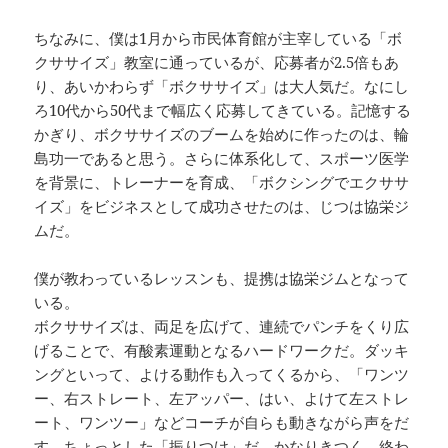
ちなみに、僕は1月から市民体育館が主宰している「ボ
クササイズ」教室に通っているが、応募者が2.5倍もあ
り、あいかわらず「ボクササイズ」は大人気だ。なにし
ろ10代から50代まで幅広く応募してきている。記憶する
かぎり、ボクササイズのブームを始めに作ったのは、輪
島功一であると思う。さらに体系化して、スポーツ医学
を背景に、トレーナーを育成、「ボクシングでエクササ
イズ」をビジネスとして成功させたのは、じつは協栄ジ
ムだ。
僕が教わっているレッスンも、提携は協栄ジムとなって
いる。
ボクササイズは、両足を広げて、連続でパンチをくり広
げることで、有酸素運動となるハードワークだ。ダッキ
ングといって、よける動作も入ってくるから、「ワンツ
ー、右ストレート、左アッパー、はい、よけて左ストレ
ート、ワンツー」などコーチが自らも動きながら声をだ
す。ちょっとした「振りつけ」だ。かなりきつく、終わ