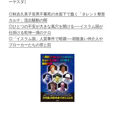
ーヤスダ］
◎秋吉久美子長男不審死の水面下で蠢く「タレント整形
カルテ」流出騒動の闇
◎ひとつの不安が大きな風穴を開ける──イスラム国が
仕掛ける乾坤一滴のテロ
◎「イスラム国」人質事件で暗躍──胡散臭い仲介人や
ブローカーたちの罪と罰