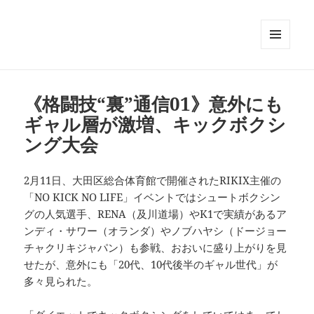
メニュ
ーとウ
ィジェ
ット
《格闘技“裏”通信01》意外にも
ギャル層が激増、キックボクシ
ング大会
2月11日、大田区総合体育館で開催されたRIKIX主催の
「NO KICK NO LIFE」イベントではシュートボクシン
グの人気選手、RENA（及川道場）やK1で実績があるア
ンディ・サワー（オランダ）やノブハヤシ（ドージョー
チャクリキジャパン）も参戦、おおいに盛り上がりを見
せたが、意外にも「20代、10代後半のギャル世代」が
多々見られた。