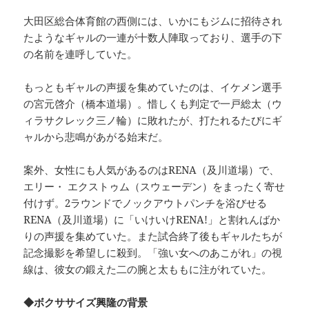
大田区総合体育館の西側には、いかにもジムに招待され
たようなギャルの一連が十数人陣取っており、選手の下
の名前を連呼していた。
もっともギャルの声援を集めていたのは、イケメン選手
の宮元啓介（橋本道場）。惜しくも判定で一戸総太（ウ
ィラサクレック三ノ輪）に敗れたが、打たれるたびにギ
ャルから悲鳴があがる始末だ。
案外、女性にも人気があるのはRENA（及川道場）で、
エリー・ エクストゥム（スウェーデン）をまったく寄せ
付けず。2ラウンドでノックアウトパンチを浴びせる
RENA（及川道場）に「いけいけRENA!」と割れんばか
りの声援を集めていた。また試合終了後もギャルたちが
記念撮影を希望しに殺到。「強い女へのあこがれ」の視
線は、彼女の鍛えた二の腕と太ももに注がれていた。
◆ボクササイズ興隆の背景