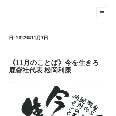
メニュ
ーとウ
ィジェ
ット
日:
2022年11月1日
《11月のことば》今を生きろ
鹿砦社代表 松岡利康