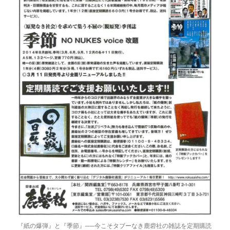
『紙の爆弾』と『季節』──今こそタブーなき鹿砦社の雑誌を定期購読