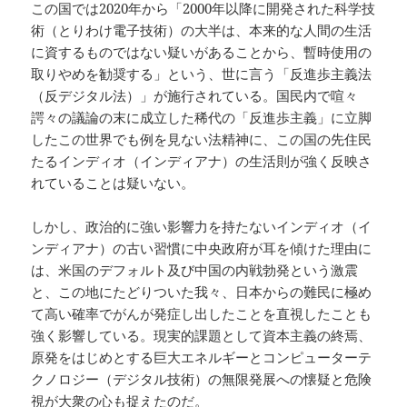
この国では2020年から「2000年以降に開発された科学技
術（とりわけ電子技術）の大半は、本来的な人間の生活
に資するものではない疑いがあることから、暫時使用の
取りやめを勧奨する」という、世に言う「反進歩主義法
（反デジタル法）」が施行されている。国民内で喧々
諤々の議論の末に成立した稀代の「反進歩主義」に立脚
したこの世界でも例を見ない法精神に、この国の先住民
たるインディオ（インディアナ）の生活則が強く反映さ
れていることは疑いない。
しかし、政治的に強い影響力を持たないインディオ（イ
ンディアナ）の古い習慣に中央政府が耳を傾けた理由に
は、米国のデフォルト及び中国の内戦勃発という激震
と、この地にたどりついた我々、日本からの難民に極め
て高い確率でがんが発症し出したことを直視したことも
強く影響している。現実的課題として資本主義の終焉、
原発をはじめとする巨大エネルギーとコンピューターテ
クノロジー（デジタル技術）の無限発展への懐疑と危険
視が大衆の心も捉えたのだ。