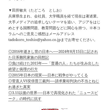
▼田所敏夫（たどころ としお）
兵庫県生まれ、会社員、大学職員を経て現在は著述業。
大手メディアの追求しないテーマを追い、アジアをはじ
めとする国際問題、教育問題などに関心を持つ。※本コ
ラムへのご意見ご感想はメールアドレス
tadokoro_toshio@yahoo.co.jpまでお寄せください。
◎2016年逝きし世の日本へ──2024年8月15日に記され
た日系難民家族の回想記
◎負け続けた2015年──「普通の人」たちが生み出した
絶望と病理の行方
◎2015年日本の現実──日本に戦争がやってくる
◎菅直人VS安倍晋三裁判──請求棄却判決の不当とねじ
れ過ぎた真実
◎3.11以後の世界──日本で具現化された「ニュースピ
ーク」の時代に抗す