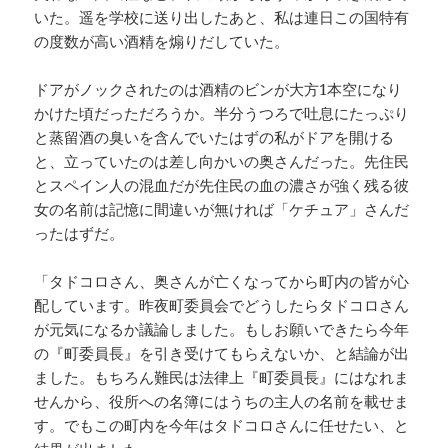
いた。遥を学校に送り出したあと、私は連日この国特有
の度数が高い酒精を煽りだしていた。
ドアがノックされたのは酒精のビンが大方1本空になり
かけた頃だっただろうか。半分うつろで吐息にたっぷり
と蒸留酒の臭いを含んでいたはずの私がドアを開ける
と、立っていたのは差し向かいの奥さんだった。先住民
とスペイン人の混血だが先住民の血の濃さが強く残る彼
女の名前は記憶に間違いが無ければ「ケチュア」さんだ
ったはずだ。
「タドコロさん、奥さんが亡くなってから町内の皆が心
配しています。昨夜町委員会でどうしたらタドコロさん
が元気になるか議論しました。もしお願いできたら今年
の『町委員長』を引き受けてもらえないか、と結論が出
ました。もちろん難民は法律上『町委員長』にはなれま
せんから、役所への名簿にはうちの主人の名前を載せま
す。でもこの町内を今年はタドコロさんに任せたい、と