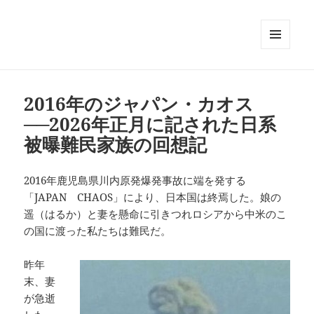
メニュ
ーとウ
ィジェ
ット
2016年のジャパン・カオス
──2026年正月に記された日系
被曝難民家族の回想記
2016年鹿児島県川内原発爆発事故に端を発する
「JAPAN CHAOS」により、日本国は終焉した。娘の
遥（はるか）と妻を懸命に引きつれロシアから中米のこ
の国に渡った私たちは難民だ。
昨年
末、妻
が急逝