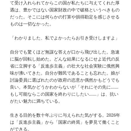
て受け入れられてからこの国が私たちに与えてくれた厚
遇は、豊かではない国家財政の中で破格というべきもの
だった。そこには何らかの打算や損得勘定を感じさせる
ものは一切なかった。
「わかりました、私でよかったらお引き受けしますよ」
自分でも驚くほど無謀な答えが口から飛び出した。急速
に脳が回転し始めた。どんな結果になるにせよ近代の反
省に立脚する「反進歩主義」の壮大な社会実験に俄然興
味が沸いてきた。自分が難民であることも忘れた。娘が
討論委員に選ばれたのが政府の恣意か偶然かもどうでも
良い。本気かどうかわからないが「それにその先に……
もし可能ならこの国家を終わりにしたい……」は、抗い
がたい魅力に満ちている。
生きる目的を数十年ぶりに与えられた気がする。2026年
は「反進歩主義」から「国家の終焉」を夢見て働くこと
ができる。