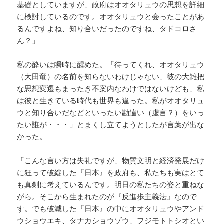
基礎としていますが、政府はオオタリュウの思想を詳細
に検討しているのです。オオタリュウと会ったことがあ
るんですよね、知り合いだったのですね、タドコロさ
ん？」
私の酔いは瞬時に醒めた。「待ってくれ、オオタリュウ
（大田竜）の名前を知らないわけじゃない、彼の大雑把
な思想変遷もまったき不案内なわけではないけども、私
は彼と生きている時代も世界も違った。私がオオタリュ
ウと知り合いだなどといったい勘違い（虚言？）をいっ
たい誰が・・・」とまくし立てようとしたが言葉が出な
かった。
「こんな言い方は失礼ですが、物質文明と経済発展だけ
に狂って破綻した『日本』を政府も、私たちも実はとて
も真剣に考えているんです。明日の私たちの姿と重ねな
がら。そこから生まれたのが『反進歩主義法』なので
す。でも破滅した『日本』の中にオオタリュウやアンド
ウショウエキ、タナカショウゾウ、フジモトトシオとい