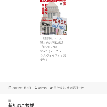
「脱原発」×「反
戦」の共同戦線誌
『NO NUKES
voice（ノーニュー
クスヴォイス）』第
6号！
投
作
カ
2016年1月2日
admin
田所敏夫
,
社会問題一般
稿
成
テ
日:
者
ゴ
投
リ
前
稿
新年のご挨拶
ー
前