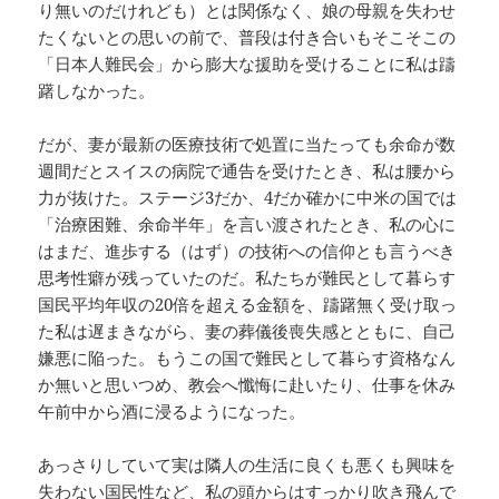
り無いのだけれども）とは関係なく、娘の母親を失わせ
たくないとの思いの前で、普段は付き合いもそこそこの
「日本人難民会」から膨大な援助を受けることに私は躊
躇しなかった。
だが、妻が最新の医療技術で処置に当たっても余命が数
週間だとスイスの病院で通告を受けたとき、私は腰から
力が抜けた。ステージ3だか、4だか確かに中米の国では
「治療困難、余命半年」を言い渡されたとき、私の心に
はまだ、進歩する（はず）の技術への信仰とも言うべき
思考性癖が残っていたのだ。私たちが難民として暮らす
国民平均年収の20倍を超える金額を、躊躇無く受け取っ
た私は遅まきながら、妻の葬儀後喪失感とともに、自己
嫌悪に陥った。もうこの国で難民として暮らす資格なん
か無いと思いつめ、教会へ懺悔に赴いたり、仕事を休み
午前中から酒に浸るようになった。
あっさりしていて実は隣人の生活に良くも悪くも興味を
失わない国民性など、私の頭からはすっかり吹き飛んで