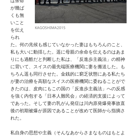
は余命
が幾ば
くも無
いこと
KAGOSHIMA2015
を伝え
られ
た。何の兆候も感じていなかった妻はもちろんのこと、
私も大いに動揺した。遥に母親の余命を伝えるのはあま
りにも過酷だと判断した私は、「反進歩主義法」の精神
に背いて、スイスの最先端医療機関に妻を搬送した。も
ちろん遥も同行させた。金銭的に窮乏状態にある私たち
が妻の治療を高額なスイスの医療機関に委ねることがで
きたのは、皮肉にもこの国の「反進歩主義法」への反感
を強く内包する「日本人難民会」の経済的支援によって
であった。そして妻の乳がん発症は川内原発爆発事故直
後の初期被爆が原因であることが改めて医師から指摘さ
れた。
私自身の思想や主義（そんなあからさまなものはもとよ