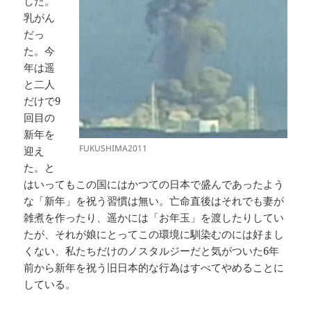
した。
乳がん
だっ
た。今
年は遥
と二人
だけで9
回目の
新年を
FUKUSHIMA2011
迎え
た。と
はいってもこの国にはかつての日本で盛んであったよう
な「新年」を祝う習慣は無い。亡命直後はそれでも妻が
雑煮を作ったり、遥かには「お年玉」を渡したりしてい
たが、それが娘にとってこの環境に馴染むのには好まし
くない、私たちだけのノスタルジーだと気がついた6年
前から新年を祝う旧日本的な行為はすべてやめることに
している。