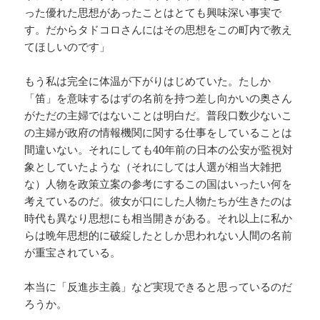
った優れた思想があったことはとても興味深い事実で
す。だからタドコロさんにはその思想をこの町内で教え
てほしいのです」
もう私は完全に体温が下がりはじめていた。たしか
「笛」を意味するはずの名前を持つ差し向かいの奥さん
がただの主婦ではないことは明白だ。普段口数少ないこ
の主婦が政府の情報機関に関する仕事をしていることは
間違いない。それにしても40年前の日本の公安が監視対
象としていたような（それにしては人選が相当大雑把
な）人物を政策立案の参考にするこの国はいったい何を
考えているのだ。彼女が口にした人物たちが生きたのは
時代も異なり思想にも相当開きがある。それ以上に私か
らは晩年思想的に破綻したとしか思われない人間の名前
が重宝されている。
本当に「反進歩主義」など実現できると思っているのだ
ろうか。