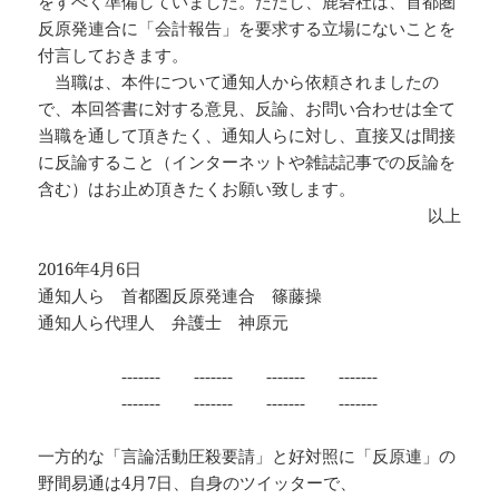
をすべく準備していました。ただし、鹿砦社は、首都圏
反原発連合に「会計報告」を要求する立場にないことを
付言しておきます。
当職は、本件について通知人から依頼されましたの
で、本回答書に対する意見、反論、お問い合わせは全て
当職を通して頂きたく、通知人らに対し、直接又は間接
に反論すること（インターネットや雑誌記事での反論を
含む）はお止め頂きたくお願い致します。
以上
2016年4月6日
通知人ら 首都圏反原発連合 篠藤操
通知人ら代理人 弁護士 神原元
‐‐‐‐‐‐‐ ‐‐‐‐‐‐‐ ‐‐‐‐‐‐‐ ‐‐‐‐‐‐‐
‐‐‐‐‐‐‐ ‐‐‐‐‐‐‐ ‐‐‐‐‐‐‐ ‐‐‐‐‐‐‐
一方的な「言論活動圧殺要請」と好対照に「反原連」の
野間易通は4月7日、自身のツイッターで、