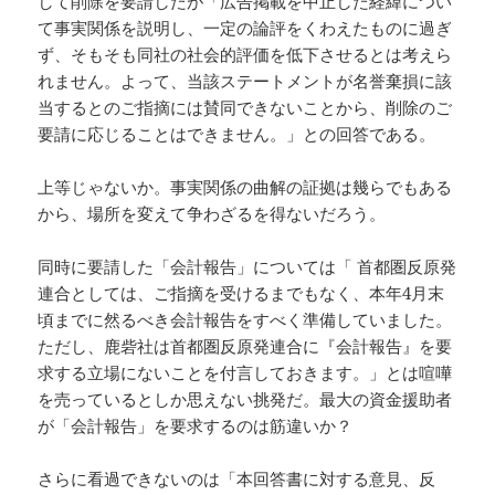
して削除を要請したが「広告掲載を中止した経緯につい
て事実関係を説明し、一定の論評をくわえたものに過ぎ
ず、そもそも同社の社会的評価を低下させるとは考えら
れません。よって、当該ステートメントが名誉棄損に該
当するとのご指摘には賛同できないことから、削除のご
要請に応じることはできません。」との回答である。
上等じゃないか。事実関係の曲解の証拠は幾らでもある
から、場所を変えて争わざるを得ないだろう。
同時に要請した「会計報告」については「 首都圏反原発
連合としては、ご指摘を受けるまでもなく、本年4月末
頃までに然るべき会計報告をすべく準備していました。
ただし、鹿砦社は首都圏反原発連合に『会計報告』を要
求する立場にないことを付言しておきます。」とは喧嘩
を売っているとしか思えない挑発だ。最大の資金援助者
が「会計報告」を要求するのは筋違いか？
さらに看過できないのは「本回答書に対する意見、反