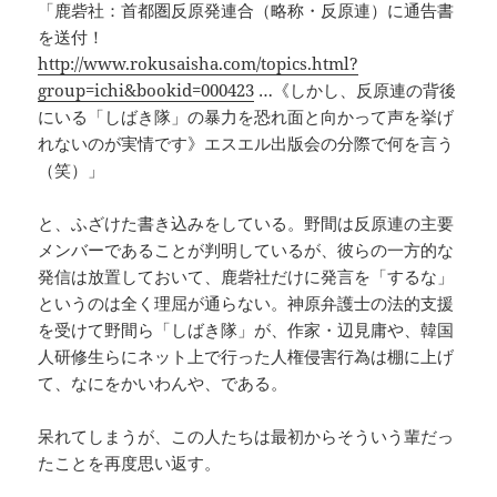
「鹿砦社：首都圏反原発連合（略称・反原連）に通告書
を送付！
http://www.rokusaisha.com/topics.html?
group=ichi&bookid=000423
…《しかし、反原連の背後
にいる「しばき隊」の暴力を恐れ面と向かって声を挙げ
れないのが実情です》エスエル出版会の分際で何を言う
（笑）」
と、ふざけた書き込みをしている。野間は反原連の主要
メンバーであることが判明しているが、彼らの一方的な
発信は放置しておいて、鹿砦社だけに発言を「するな」
というのは全く理屈が通らない。神原弁護士の法的支援
を受けて野間ら「しばき隊」が、作家・辺見庸や、韓国
人研修生らにネット上で行った人権侵害行為は棚に上げ
て、なにをかいわんや、である。
呆れてしまうが、この人たちは最初からそういう輩だっ
たことを再度思い返す。