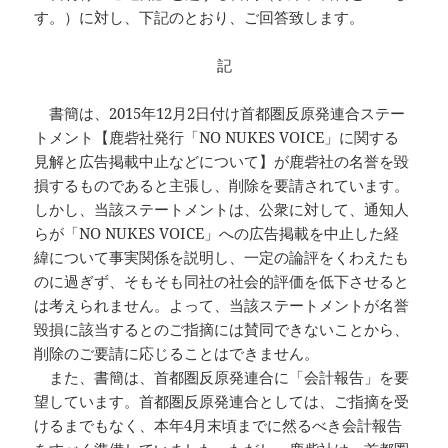
す。）に対し、下記のとおり、ご回答致します。
記
書簡は、2015年12月2日付け首都圏反原発連合ステー
トメント【鹿砦社発行「NO NUKES VOICE」に関する
見解と広告掲載中止などについて】が鹿砦社の名誉を毀
損するものであると主張し、削除を要請されています。
しかし、当該ステートメントは、公衆に対して、通知人
らが「NO NUKES VOICE」への広告掲載を中止した経
緯について事実関係を説明し、一定の論評をくわえたも
のに過ぎず、そもそも同社の社会的評価を低下させると
は考えられません。よって、当該ステートメントが名誉
毀損に該当するとのご指摘には賛同できないことから、
削除のご要請に応じることはできません。
また、書簡は、首都圏反原発連合に「会計報告」を要
望しています。首都圏反原発連合としては、ご指摘を受
けるまでもなく、本年4月末頃までに然るべき会計報告