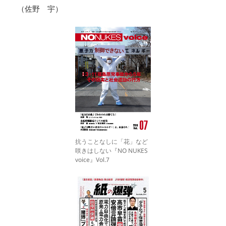
（佐野 宇）
抗うことなしに「花」など
咲きはしない『NO NUKES
voice』Vol.7