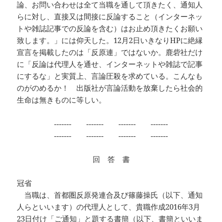
論、お問い合わせは全て当職を通して頂きたく、通知人
らに対し、直接又は間接に反論すること（インターネッ
トや雑誌記事での反論を含む）はお止め頂きたくお願い
致します。」には仰天した。12月2日いきなりHPに絶縁
宣言を掲載したのは「反原連」ではないか。鹿砦社だけ
に「反論は代理人を通せ、インターネットや雑誌で記事
にするな」と実質上、言論圧殺を求めている。こんなも
のがのめるか！ 出版社が言論活動を放棄したら社会的
生命は無きものに等しい。
‐‐‐‐‐‐‐ ‐‐‐‐‐‐‐ ‐‐‐‐‐‐‐ ‐‐‐‐‐‐‐
‐‐‐‐‐‐‐ ‐‐‐‐‐‐‐ ‐‐‐‐‐‐‐ ‐‐‐‐‐‐‐
回 答 書
冠省
当職は、首都圏反原発連合及び篠藤操氏（以下、通知
人らといいます）の代理人として、貴職作成2016年3月
23日付け「ご通知」と題する書簡（以下、書簡といいま