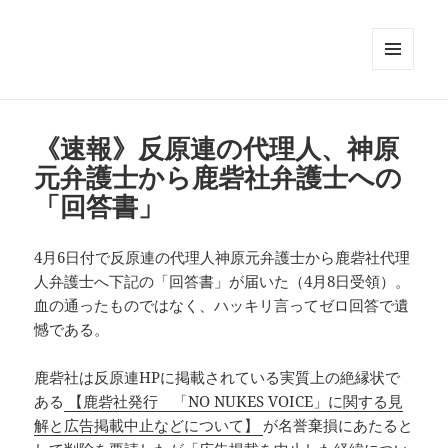
メニュ
ーとウ
ィジェ
ット
《速報》反原連の代理人、神原
元弁護士から鹿砦社弁護士への
「回答書」
4月6日付で反原連の代理人神原元弁護士から鹿砦社代理
人弁護士へ下記の「回答書」が届いた（4月8日受領）。
血の通ったものではなく、ハッキリ言ってゼロ回答で遺
憾である。
鹿砦社は反原連HPに掲載されている実質上の絶縁状で
ある
【鹿砦社発行 「NO NUKES VOICE」に関する見
解と広告掲載中止などについて】
が名誉棄損にあたると