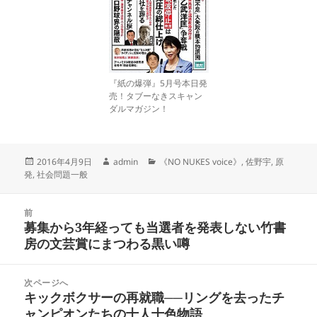
『紙の爆弾』5月号本日発
売！タブーなきスキャン
ダルマガジン！
投
作
カ
2016年4月9日
admin
《NO NUKES voice》
,
佐野宇
,
原
稿
成
テ
発
,
社会問題一般
日:
者
ゴ
リ
投
ー
前
稿
募集から3年経っても当選者を発表しない竹書
前
ナ
房の文芸賞にまつわる黒い噂
の
ビ
投
ゲ
稿:
次ページへ
ー
キックボクサーの再就職──リングを去ったチ
次
シ
ャンピオンたちの十人十色物語
の