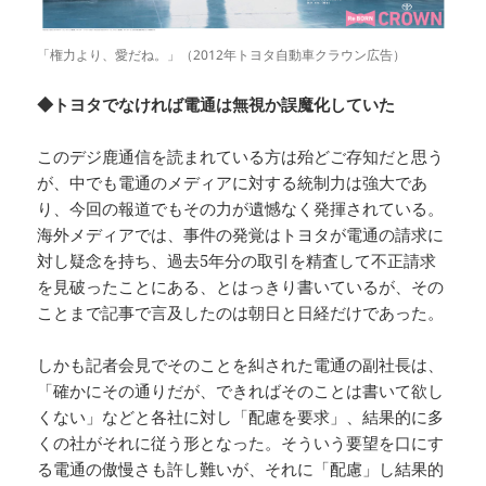
「権力より、愛だね。」（2012年トヨタ自動車クラウン広告）
◆トヨタでなければ電通は無視か誤魔化していた
このデジ鹿通信を読まれている方は殆どご存知だと思う
が、中でも電通のメディアに対する統制力は強大であ
り、今回の報道でもその力が遺憾なく発揮されている。
海外メディアでは、事件の発覚はトヨタが電通の請求に
対し疑念を持ち、過去5年分の取引を精査して不正請求
を見破ったことにある、とはっきり書いているが、その
ことまで記事で言及したのは朝日と日経だけであった。
しかも記者会見でそのことを糾された電通の副社長は、
「確かにその通りだが、できればそのことは書いて欲し
くない」などと各社に対し「配慮を要求」、結果的に多
くの社がそれに従う形となった。そういう要望を口にす
る電通の傲慢さも許し難いが、それに「配慮」し結果的