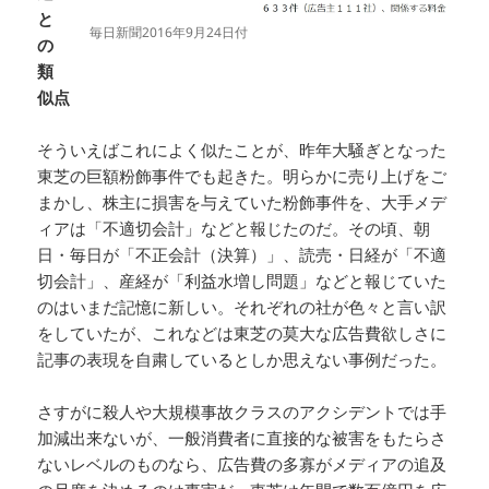
と
毎日新聞2016年9月24日付
の
類
似点
そういえばこれによく似たことが、昨年大騒ぎとなった
東芝の巨額粉飾事件でも起きた。明らかに売り上げをご
まかし、株主に損害を与えていた粉飾事件を、大手メデ
ィアは「不適切会計」などと報じたのだ。その頃、朝
日・毎日が「不正会計（決算）」、読売・日経が「不適
切会計」、産経が「利益水増し問題」などと報じていた
のはいまだ記憶に新しい。それぞれの社が色々と言い訳
をしていたが、これなどは東芝の莫大な広告費欲しさに
記事の表現を自粛しているとしか思えない事例だった。
さすがに殺人や大規模事故クラスのアクシデントでは手
加減出来ないが、一般消費者に直接的な被害をもたらさ
ないレベルのものなら、広告費の多寡がメディアの追及