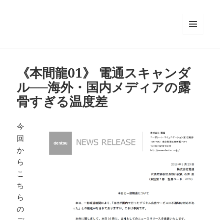
メニュ
ーとウ
ィジェ
ット
《本間龍01》 電通スキャンダ
ル──海外・国内メディアの露
骨すぎる温度差
今
回
か
ら
こ
ち
ら
の