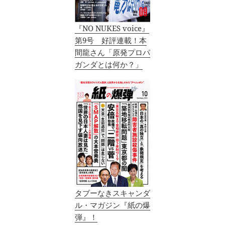
『NO NUKES voice』
第9号 好評連載！本
間龍さん「原発プロパ
ガンダとは何か？」
タブーなきスキャンダ
ル・マガジン『紙の爆
弾』！