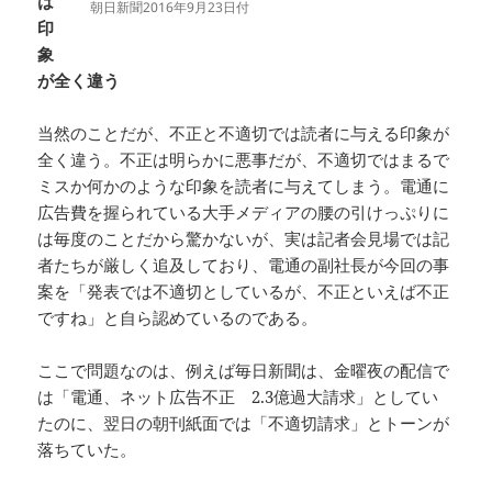
は
朝日新聞2016年9月23日付
印
象
が全く違う
当然のことだが、不正と不適切では読者に与える印象が
全く違う。不正は明らかに悪事だが、不適切ではまるで
ミスか何かのような印象を読者に与えてしまう。電通に
広告費を握られている大手メディアの腰の引けっぷりに
は毎度のことだから驚かないが、実は記者会見場では記
者たちが厳しく追及しており、電通の副社長が今回の事
案を「発表では不適切としているが、不正といえば不正
ですね」と自ら認めているのである。
ここで問題なのは、例えば毎日新聞は、金曜夜の配信で
は「電通、ネット広告不正 2.3億過大請求」としてい
たのに、翌日の朝刊紙面では「不適切請求」とトーンが
落ちていた。