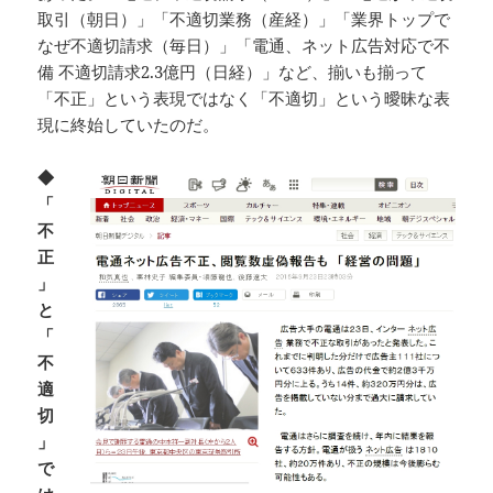
取引（朝日）」「不適切業務（産経）」「業界トップで
なぜ不適切請求（毎日）」「電通、ネット広告対応で不
備 不適切請求2.3億円（日経）」など、揃いも揃って
「不正」という表現ではなく「不適切」という曖昧な表
現に終始していたのだ。
◆
「
不
正
」
と
「
不
適
切
」
で