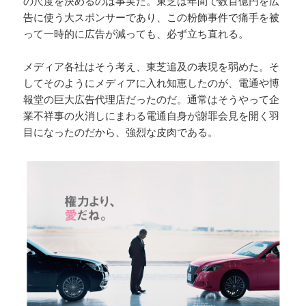
の尺度を決めるのは事実だ。東芝は年間で数百億円を広
告に使う大スポンサーであり、この粉飾事件で痛手を被
って一時的に広告が減っても、必ず立ち直れる。
メディア各社はそう考え、東芝追及の表現を弱めた。そ
してそのようにメディアに入れ知恵したのが、電通や博
報堂の巨大広告代理店だったのだ。通常はそうやって企
業不祥事の火消しにまわる電通自身が謝罪会見を開く羽
目になったのだから、強烈な皮肉である。