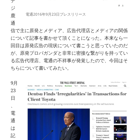
デ
ジ
電通2016年9月23日プレスリリース
鹿
通
信で主に原発とメディア、広告代理店とメディアの関係
について記事を書かせて頂くことになった。本来なら一
回目は原発広告の現状について書こうと思っていたのだ
が、原発プロパガンダと非常に密接な繋がりを持ってい
る広告代理店、電通の不祥事が発覚したので、今回はそ
ちらについて書いてみたい。
9月
23
日
、
電
通
は
記