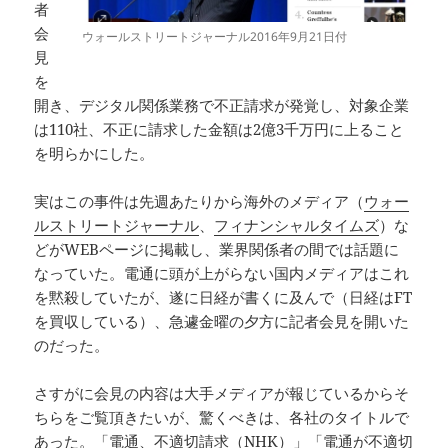
者
会
ウォールストリートジャーナル2016年9月21日付
見
を
開き、デジタル関係業務で不正請求が発覚し、対象企業
は110社、不正に請求した金額は2億3千万円に上ること
を明らかにした。
実はこの事件は先週あたりから海外のメディア（
ウォー
ルストリートジャーナル
、
フィナンシャルタイムズ
）な
どがWEBページに掲載し、業界関係者の間では話題に
なっていた。電通に頭が上がらない国内メディアはこれ
を黙殺していたが、遂に日経が書くに及んで（日経はFT
を買収している）、急遽金曜の夕方に記者会見を開いた
のだった。
さすがに会見の内容は大手メディアが報じているからそ
ちらをご覧頂きたいが、驚くべきは、各社のタイトルで
あった。「電通、不適切請求（NHK）」「電通が不適切