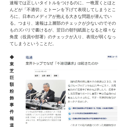
速報では正しいタイトルをつけるのに、一晩置くとほと
んどが「不適切」とトーンを下げて表現してしまうとこ
ろに、日本のメディアが抱える大きな問題が潜んでい
る。つまり、速報は上層部のチェックが少ないのでその
ものズバリで書けるが、翌日の朝刊紙面となると様々な
角度（役員や部署）のチェックが入り、表現が弱くなっ
てしまうということだ。
◆
東
芝
巨
額
粉
飾
事
件
報
道