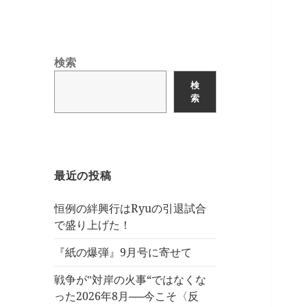
検索
検
索
最近の投稿
恒例の絆興行はRyuの引退試合
で盛り上げた！
『紙の爆弾』9月号に寄せて
戦争が‟対岸の火事“ではなくな
った2026年8月──今こそ〈反