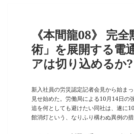
《本間龍08》 完
術」を展開する電
アは切り込めるか?
新入社員の労災認定記者会見から始まっ
見せ始めた。労働局による10月14日
追を何としても避けたい同社は、遂に10
館消灯という、なりふり構わぬ異例の措