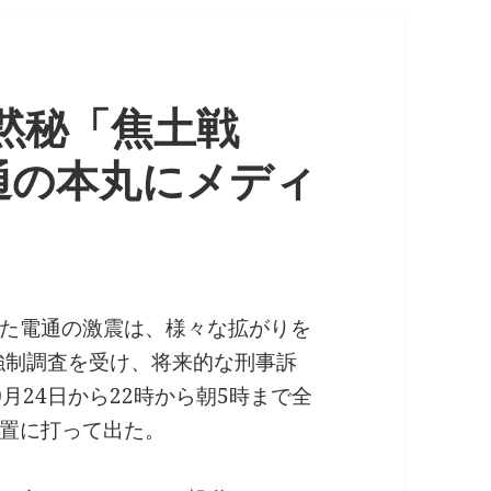
全黙秘「焦土戦
通の本丸にメディ
た電通の激震は、様々な拡がりを
の強制調査を受け、将来的な刑事訴
月24日から22時から朝5時まで全
置に打って出た。