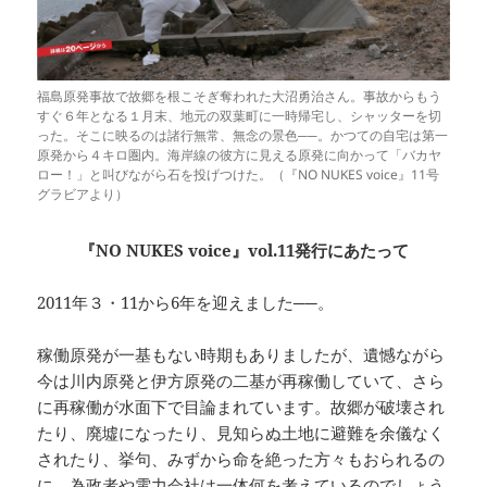
福島原発事故で故郷を根こそぎ奪われた大沼勇治さん。事故からもう
すぐ６年となる１月末、地元の双葉町に一時帰宅し、シャッターを切
った。そこに映るのは諸行無常、無念の景色──。かつての自宅は第一
原発から４キロ圏内。海岸線の彼方に見える原発に向かって「バカヤ
ロー！」と叫びながら石を投げつけた。（『NO NUKES voice』11号
グラビアより）
『NO NUKES voice』vol.11発行にあたって
2011年３・11から6年を迎えました──。
稼働原発が一基もない時期もありましたが、遺憾ながら
今は川内原発と伊方原発の二基が再稼働していて、さら
に再稼働が水面下で目論まれています。故郷が破壊され
たり、廃墟になったり、見知らぬ土地に避難を余儀なく
されたり、挙句、みずから命を絶った方々もおられるの
に、為政者や電力会社は一体何を考えているのでしょう