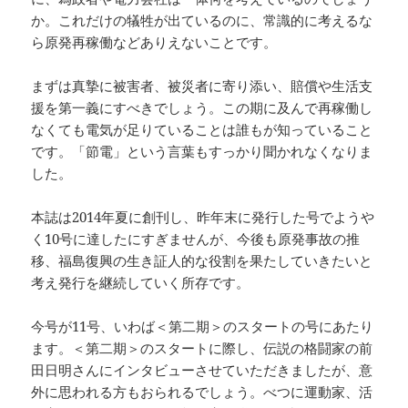
か。これだけの犠牲が出ているのに、常識的に考えるな
ら原発再稼働などありえないことです。
まずは真摯に被害者、被災者に寄り添い、賠償や生活支
援を第一義にすべきでしょう。この期に及んで再稼働し
なくても電気が足りていることは誰もが知っていること
です。「節電」という言葉もすっかり聞かれなくなりま
した。
本誌は2014年夏に創刊し、昨年末に発行した号でようや
く10号に達したにすぎませんが、今後も原発事故の推
移、福島復興の生き証人的な役割を果たしていきたいと
考え発行を継続していく所存です。
今号が11号、いわば＜第二期＞のスタートの号にあたり
ます。＜第二期＞のスタートに際し、伝説の格闘家の前
田日明さんにインタビューさせていただきましたが、意
外に思われる方もおられるでしょう。べつに運動家、活