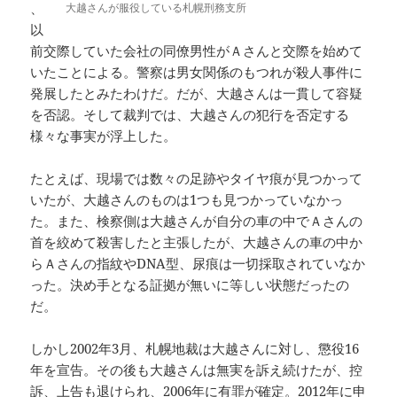
、
大越さんが服役している札幌刑務支所
以
前交際していた会社の同僚男性がＡさんと交際を始めて
いたことによる。警察は男女関係のもつれが殺人事件に
発展したとみたわけだ。だが、大越さんは一貫して容疑
を否認。そして裁判では、大越さんの犯行を否定する
様々な事実が浮上した。
たとえば、現場では数々の足跡やタイヤ痕が見つかって
いたが、大越さんのものは1つも見つかっていなかっ
た。また、検察側は大越さんが自分の車の中でＡさんの
首を絞めて殺害したと主張したが、大越さんの車の中か
らＡさんの指紋やDNA型、尿痕は一切採取されていなか
った。決め手となる証拠が無いに等しい状態だったの
だ。
しかし2002年3月、札幌地裁は大越さんに対し、懲役16
年を宣告。その後も大越さんは無実を訴え続けたが、控
訴、上告も退けられ、2006年に有罪が確定。2012年に申