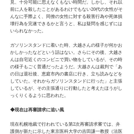
見、十分可能に思えなくもない時間だ。しかし、それ以
前に人を殺したことがあるわけでもない20代の女性がそ
んなに手際よく、同僚の女性に対する殺害行為や死体損
壊行為を完遂できるかと言うと、私は疑問を感じずには
いられなかった。
ガソリンスタンドに着いた時、大越さんの様子が何かお
かしかったなどという話はない。さらにその後、大越さ
んは自宅近くのコンビニで買い物をしているが、その時
の様子もごく普通だったようだ。大越さんは裁判で「あ
の日は退社後、恵庭市内の書店に行き、立ち読みなどを
していた。それからガソリンスタンドに行った」と主張
しているが、その主張通りに行動したと考えたほうがし
っくりくるように思われた。
◆現在は再審請求に追い風
現在札幌地裁で行われている第2次再審請求審では、弁
護側が新たに示した東京医科大学の吉田謙一教授（法医