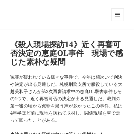
メニュ
ーとウ
ィジェ
ット
《殺人現場探訪14》近く再審可
否決定の恵庭OL事件 現場で感
じた素朴な疑問
冤罪が疑われている様々な事件で、今年は相次いで判決
や決定が出る見通しだ。札幌刑務支所で服役している大
越美和子さんが第2次再審請求中の恵庭OL殺害事件もそ
の1つで、近く再審可否の決定が出る見通しだ。裁判の
第一審の頃から冤罪を疑う声が多かったこの事件。私は
4年半ほど前に現地を訪ねて取材し、関係現場を車で走
って回ったことがある。