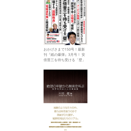
おかげさまで150号！最新
刊『紙の爆弾』3月号！ 安
倍晋三を待ち受ける「壁」