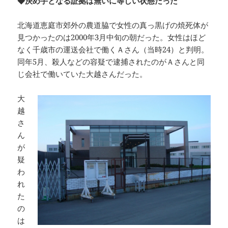
◆決め手となる証拠は無いに等しい状態だった
北海道恵庭市郊外の農道脇で女性の真っ黒げの焼死体が
見つかったのは2000年3月中旬の朝だった。女性はほど
なく千歳市の運送会社で働くＡさん（当時24）と判明。
同年5月、殺人などの容疑で逮捕されたのがＡさんと同
じ会社で働いていた大越さんだった。
大
越
さ
ん
が
疑
わ
れ
た
の
は