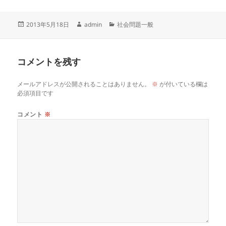
投
作
カ
2013年5月18日
admin
社会問題一般
稿
成
テ
日:
者
ゴ
リ
コメントを残す
ー
メールアドレスが公開されることはありません。
※
が付いている欄は
必須項目です
コメント
※