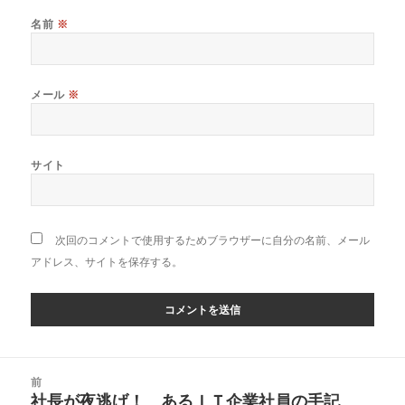
名前
※
メール
※
サイト
次回のコメントで使用するためブラウザーに自分の名前、メール
アドレス、サイトを保存する。
投
前
稿
社長が夜逃げ！ あるＩＴ企業社員の手記
前