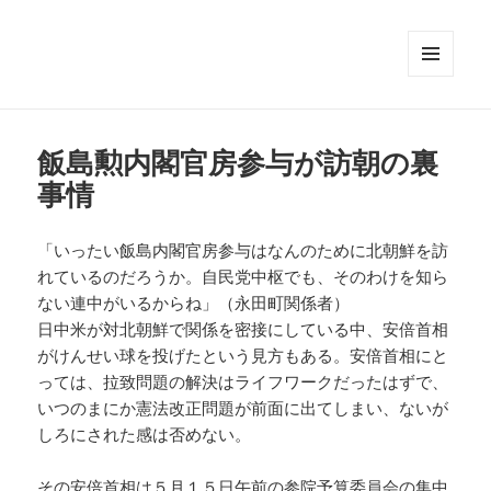
メニュ
ーとウ
ィジェ
ット
飯島勲内閣官房参与が訪朝の裏
事情
「いったい飯島内閣官房参与はなんのために北朝鮮を訪
れているのだろうか。自民党中枢でも、そのわけを知ら
ない連中がいるからね」（永田町関係者）
日中米が対北朝鮮で関係を密接にしている中、安倍首相
がけんせい球を投げたという見方もある。安倍首相にと
っては、拉致問題の解決はライフワークだったはずで、
いつのまにか憲法改正問題が前面に出てしまい、ないが
しろにされた感は否めない。
その安倍首相は５月１５日午前の参院予算委員会の集中