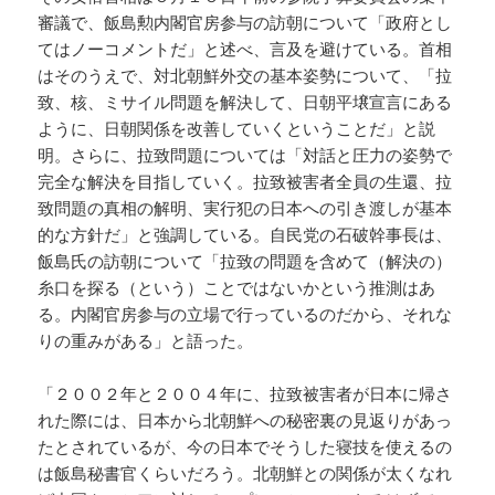
審議で、飯島勲内閣官房参与の訪朝について「政府とし
てはノーコメントだ」と述べ、言及を避けている。首相
はそのうえで、対北朝鮮外交の基本姿勢について、「拉
致、核、ミサイル問題を解決して、日朝平壌宣言にある
ように、日朝関係を改善していくということだ」と説
明。さらに、拉致問題については「対話と圧力の姿勢で
完全な解決を目指していく。拉致被害者全員の生還、拉
致問題の真相の解明、実行犯の日本への引き渡しが基本
的な方針だ」と強調している。自民党の石破幹事長は、
飯島氏の訪朝について「拉致の問題を含めて（解決の）
糸口を探る（という）ことではないかという推測はあ
る。内閣官房参与の立場で行っているのだから、それな
りの重みがある」と語った。
「２００２年と２００４年に、拉致被害者が日本に帰さ
れた際には、日本から北朝鮮への秘密裏の見返りがあっ
たとされているが、今の日本でそうした寝技を使えるの
は飯島秘書官くらいだろう。北朝鮮との関係が太くなれ