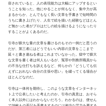
容されていると、人の表現能力は大幅にアップするとい
うことを知った。他にやることが何もなく、集中力が高
まるからか、とんでもなく長い文章を手書きで短時間の
うちに書き上げたり、人生で絵を描いた経験などほとん
ど無かった者がプロはだしの絵を描けるようになったり
することがよくあるのだ。
引寺が膨大な量の文章を書けるのもその一例だと思うの
だが、第三者にはどうでもいい内容の文章をここまで
延々と書き連ねる者はこれまでいなかった。獄中で膨大
な文章を書く者は何人もいるが、冤罪や刑務所職員から
の不当な仕打ちを訴えるなど、何らかの「どうしても伝
えずにおれない自分の主張や思い」を綴ってくる場合が
ほとんどなのだ。
引寺は一体何を期待し、このような文章をインターネッ
ト上で公表したいと考えたのか。引寺の真意は、おそら
く本人以外にはわからないだろう。わかるのは、便せん
で39枚もの手記を手書きするのには相当な労力を要する