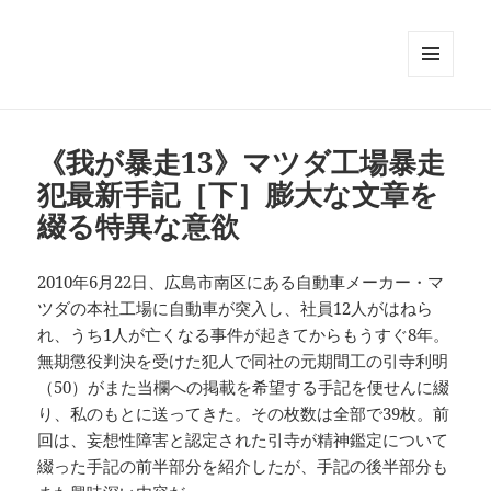
メニュ
ーとウ
ィジェ
ット
《我が暴走13》マツダ工場暴走
犯最新手記［下］膨大な文章を
綴る特異な意欲
2010年6月22日、広島市南区にある自動車メーカー・マ
ツダの本社工場に自動車が突入し、社員12人がはねら
れ、うち1人が亡くなる事件が起きてからもうすぐ8年。
無期懲役判決を受けた犯人で同社の元期間工の引寺利明
（50）がまた当欄への掲載を希望する手記を便せんに綴
り、私のもとに送ってきた。その枚数は全部で39枚。前
回は、妄想性障害と認定された引寺が精神鑑定について
綴った手記の前半部分を紹介したが、手記の後半部分も