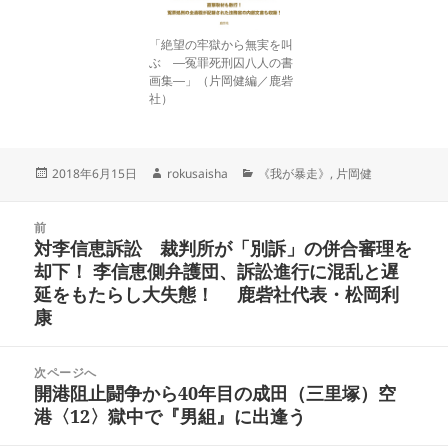
「絶望の牢獄から無実を叫
ぶ ―冤罪死刑囚八人の書
画集―」（片岡健編／鹿砦
社）
投
作
カ
2018年6月15日
rokusaisha
《我が暴走》
,
片岡健
稿
成
テ
日:
者
ゴ
投
リ
前
稿
対李信恵訴訟 裁判所が「別訴」の併合審理を
ー
前
ナ
却下！ 李信恵側弁護団、訴訟進行に混乱と遅
の
ビ
延をもたらし大失態！ 鹿砦社代表・松岡利
投
ゲ
康
稿:
ー
シ
次ページへ
ョ
開港阻止闘争から40年目の成田（三里塚）空
次
ン
港〈12〉獄中で『男組』に出逢う
の
投