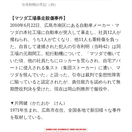
引寺利明の手記（39）
【マツダ工場暴走殺傷事件】
2010年6月22日、広島市南区にある自動車メーカー・マ
ツダの本社工場に自動車が突入して暴走し、社員12人が
撥ねられ、うち1人が亡くなり、他11人も重軽傷を負っ
た。自首して逮捕された犯人の引寺利明（当時42）は同
工場の元期間工。犯行動機について、「マツダで働いて
いた頃、他の社員たちにロッカーを荒らされ、自宅アパ
ートに侵入される集スト（集団ストーカー）に遭い、マ
ツダを恨んでいた」と語った。引寺は裁判で妄想性障害
に陥っていると認定されたが、責任能力を認められて無
期懲役判決を受けた。現在は岡山刑務所で服役中。
▼片岡健（かたおか けん）
1971年生まれ、広島市在住。全国各地で新旧様々な事件
を取材している。