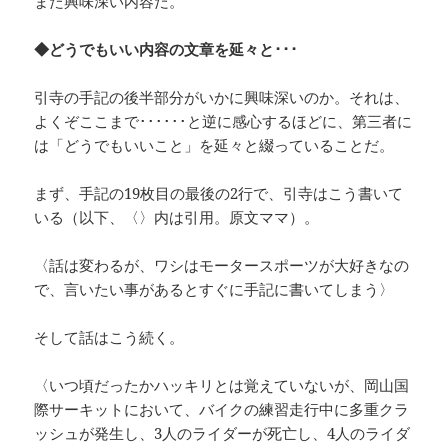
また興味深い内容だ。
◆どうでもいい内容の文章を延々と･･･
引寺の手記の後半部分がいかに興味深いのか。それは、
よくぞここまで･･････と逆に感心するほどに、第三者に
は「どうでもいいこと」を延々と綴っていることだ。
まず、手記の19枚目の最後の2行で、引寺はこう書いて
いる（以下、〈〉内は引用。原文ママ）。
〈話は変わるが、ワシはモータースポーツが大好きなの
で、言いたい事があるとすぐに手記に書いてしまう〉
そして話はこう続く。
〈いつ頃だったかハッキリとは覚えていないが、岡山国
際サーキットにおいて、バイクの練習走行中に多重クラ
ッシュが発生し、3人のライダーが死亡し、4人のライダ