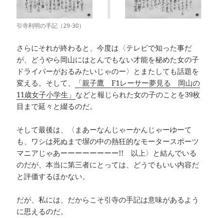
引寺利明の手記（29-30）
さらにそれが終わると、今度は〈テレビで知った事だ
が、どうやら岡山にはとんでもない才能を秘めた女の子
ドライバーがおるみたいじゃのー〉とまたしても話題を
変える。そして、
「親子鷹 F1レーサー夢見る 岡山の
11歳女子小学生」
などと報じられた女の子のことを39枚
目まで延々と綴るのだ。
そして最後は、〈まあーなんじゃーかんじゃーゆーて
も、ワシは死ぬまで塀の中の熱狂的なモータースポーツ
マニアじゃあーーーーーーーー!! 以上〉と結んでいる
のだが、本当に第三者にとっては、どうでもいい内容だ
と評価するほかない。
だが、私には、だからこそ引寺の手記は意味があるよう
に思えるのだ。