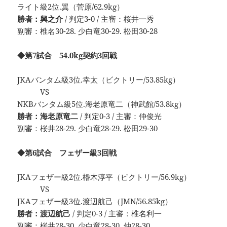
ライト級2位.翼（菅原/62.9kg）
勝者：興之介
/ 判定3-0 / 主審：桜井一秀
副審：椎名30-28. 少白竜30-29. 松田30-28
◆第7試合 54.0kg契約3回戦
JKAバンタム級3位.幸太（ビクトリー/53.85kg）
VS
NKBバンタム級5位.海老原竜二（神武館/53.8kg）
勝者：海老原竜二
/ 判定0-3 / 主審：仲俊光
副審：桜井28-29. 少白竜28-29. 松田29-30
◆第6試合 フェザー級3回戦
JKAフェザー級2位.櫓木淳平（ビクトリー/56.9kg）
VS
JKAフェザー級3位.渡辺航己（JMN/56.85kg）
勝者：渡辺航己
/ 判定0-3 / 主審：椎名利一
副審：桜井28-30. 少白竜28-30. 仲28-30