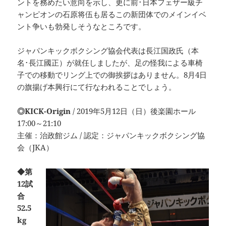
ントを務めたい意向を示し、更に前･日本フェザー級チ
ャンピオンの石原将伍も居るこの新団体でのメインイベ
ント争いも勃発しそうなところです。
ジャパンキックボクシング協会代表は長江国政氏（本
名･長江國正）が就任しましたが、足の怪我による車椅
子での移動でリング上での御挨拶はありません。8月4日
の旗揚げ本興行にて行なわれることでしょう。
◎KICK-Origin
/ 2019年5月12日（日）後楽園ホール
17:00～21:10
主催：治政館ジム / 認定：ジャパンキックボクシング協
会（JKA）
◆第
12試
合
52.5
kg