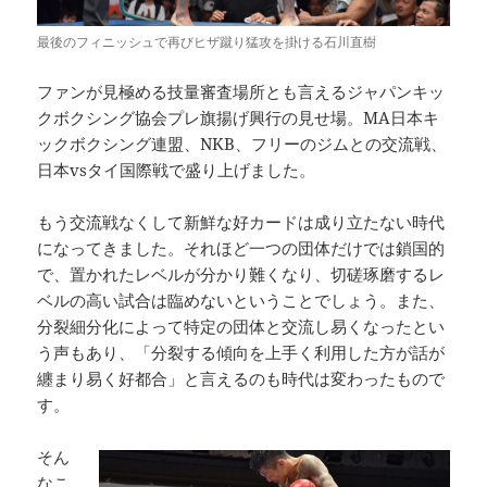
最後のフィニッシュで再びヒザ蹴り猛攻を掛ける石川直樹
ファンが見極める技量審査場所とも言えるジャパンキッ
クボクシング協会プレ旗揚げ興行の見せ場。MA日本キ
ックボクシング連盟、NKB、フリーのジムとの交流戦、
日本vsタイ国際戦で盛り上げました。
もう交流戦なくして新鮮な好カードは成り立たない時代
になってきました。それほど一つの団体だけでは鎖国的
で、置かれたレベルが分かり難くなり、切磋琢磨するレ
ベルの高い試合は臨めないということでしょう。また、
分裂細分化によって特定の団体と交流し易くなったとい
う声もあり、「分裂する傾向を上手く利用した方が話が
纏まり易く好都合」と言えるのも時代は変わったもので
す。
そん
なこ