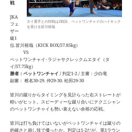
戦
JKA
タイ選手との対戦は2戦目、ペットワンチャイのハイキック
フェ
を受ける皆川裕哉
ザー
級1
位.皆川裕哉（KICK BOX/57.85kg）
VS
ペットワンチャイ･ラジャサクレックムエタイ（タ
イ/57.75kg）
勝者：ペットワンチャイ
/ 判定1-2 / 主審：少白竜
副審： 椎名30-29. 仲29-30. 松田29-30
皆川の蹴りからタイミングを見計らった右ストレートが
軽いがヒット。スピーディーな蹴り合いにテクニシャン
のペットワンチャイも勢い衰えない余裕の応戦。
皆川は打ち負けてはいないがペットワンチャイは蹴りの
的確さと崩し技で優ったか。判定は1-2だが、第1ラウン