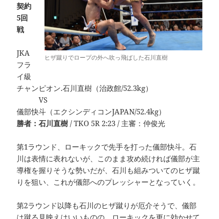
契約
5回
戦
JKA
ヒザ蹴りでロープの外へ吹っ飛ばした石川直樹
フラ
イ級
チャンピオン.石川直樹（治政館/52.3kg）
VS
儀部快斗（エクシンディコンJAPAN/52.4kg）
勝者：石川直樹
/ TKO 5R 2:23 / 主審：仲俊光
第1ラウンド、ローキックで先手を打った儀部快斗。石
川は表情に表れないが、このまま攻め続ければ儀部が主
導権を握りそうな勢いだが、石川も組みついてのヒザ蹴
りを狙い、これが儀部へのプレッシャーとなっていく。
第2ラウンド以降も石川のヒザ蹴りが厄介そうで、儀部
は蹴る見映えはいいものの、ローキックを更に効かせて