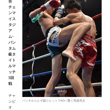
合
チェ
ンマ
イス
タジ
ア
ム･
バン
タム
級タ
イト
ルマ
ッチ
5回
戦
チャ
パンチからヒザ蹴りヒットでKOへ繋ぐ馬渡亮太
ンピ
オ