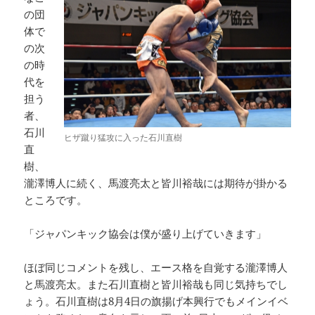
の団
体で
の次
の時
代を
担う
者、
石川
ヒザ蹴り猛攻に入った石川直樹
直
樹、
瀧澤博人に続く、馬渡亮太と皆川裕哉には期待が掛かる
ところです。
「ジャパンキック協会は僕が盛り上げていきます」
ほぼ同じコメントを残し、エース格を自覚する瀧澤博人
と馬渡亮太。また石川直樹と皆川裕哉も同じ気持ちでし
ょう。石川直樹は8月4日の旗揚げ本興行でもメインイベ