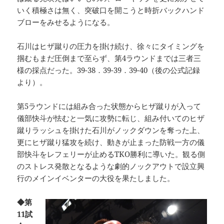
いく積極さは無く、突破口を開こうと時折バックハンド
ブローをみせるようになる。
石川はヒザ蹴りの圧力を掛け続け、徐々にタイミングを
掴むもまだ圧倒まで至らず、第4ラウンドまでは三者三
様の採点だった。39-38．39-39．39-40（後の公式記録
より）。
第5ラウンドには組み合った状態からヒザ蹴りが入って
儀部快斗が怯むと一気に攻勢に転じ、組み付いてのヒザ
蹴りラッシュを掛けた石川がノックダウンを奪った上、
更にヒザ蹴り猛攻を続け、動きが止まった防戦一方の儀
部快斗をレフェリーが止めるTKO勝利に導いた。観る側
のストレス発散となるような劇的ノックアウトで設立興
行のメインイベンターの大役を果たしました。
◆第
11試