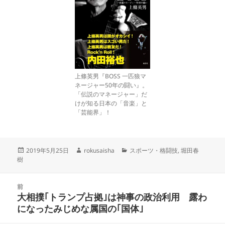
上條英男『BOSS 一匹狼マ
ネージャー50年の闘い』。
「伝説のマネージャー」だ
けが知る日本の「音楽」と
「芸能界」！
投
作
カ
2019年5月25日
rokusaisha
スポーツ・格闘技
,
堀田春
稿
成
テ
樹
日:
者
ゴ
リ
投
ー
前
稿
大相撲｢トランプ占拠｣は神事の政治利用 露わ
前
ナ
になったみじめな属国の｢国体｣
の
ビ
投