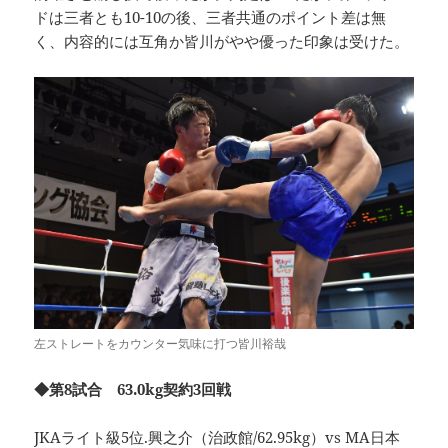
ドは三者とも10-10の後、三者共通のポイント差は無
く、内容的には互角か皆川がやや優った印象は受けた。
左ストレートをカウンター気味に打つ皆川裕哉
◆第8試合 63.0kg契約3回戦
JKAライト級5位.興之介（治政館/62.95kg）vs MA日本