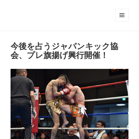
メニュ
ーとウ
ィジェ
ット
今後を占うジャパンキック協
会、プレ旗揚げ興行開催！