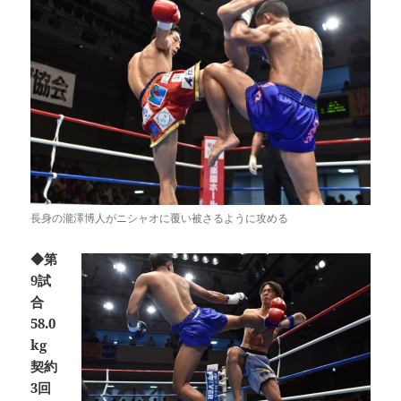
長身の瀧澤博人がニシャオに覆い被さるように攻める
◆第
9試
合
58.0
kg
契約
3回