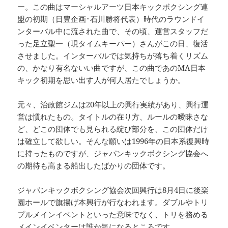
ー。この曲はマーシャルアーツ日本キックボクシング連
盟の初期（日豊企画･石川勝将代表）時代のラウンドイ
ンターバル中に流された曲で、その頃、運営スタッフだ
った足立聖一（現タイムキーパー）さんがこの日、復活
させました。インターバルでは気持ちが落ち着くリズム
の、かなり有名ないい曲ですが、この曲であのMA日本
キック初期を思い出す人が何人居たでしょうか。
元々、治政館ジムは20年以上の興行実績があり、興行運
営は慣れたもの。タイトルの在り方、ルールの曖昧さな
ど、どこの団体でも見られる綻び部分を、この団体だけ
は確立して欲しい。そんな願いは1996年の日本系復興時
に持ったものですが、ジャパンキックボクシング協会へ
の期待も高まる船出したばかりの団体です。
ジャパンキックボクシング協会次回興行は8月4日に後楽
園ホールで旗揚げ本興行が行なわれます。ダブルやトリ
プルメインイベントといった意味でなく、トリを務める
メインイベンターは誰か気になるところです。