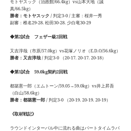
モトヤスック（治政館/66.4kg）vs山本大地（誠
真/66.5kg）
勝者：モトヤスック
/ 判定3-0 / 主審：桜井一秀
副審：椎名29-28. 松田30-28. 少白竜30-29
◆第2試合 フェザー級2回戦
又吉淳哉（市原/57.0kg）vs花塚ノリオ（E.D.O/56.6kg）
勝者：又吉淳哉
/ 判定3-0 （20-17. 20-17. 20-18）
◆第1試合 59.0kg契約2回戦
都築憲一郎（エムトーン/59.05→59.0kg）vs井上昇吾
（白山/58.6kg）
勝者：都築憲一郎
/ 判定3-0 （20-19. 20-19. 20-19）
《取材戦記》
ラウンドインターバル中に流れる曲はパートタイムラバ