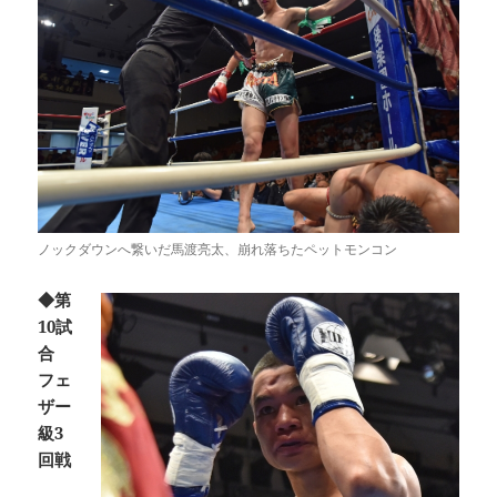
ノックダウンへ繋いだ馬渡亮太、崩れ落ちたペットモンコン
◆第
10試
合
フェ
ザー
級3
回戦