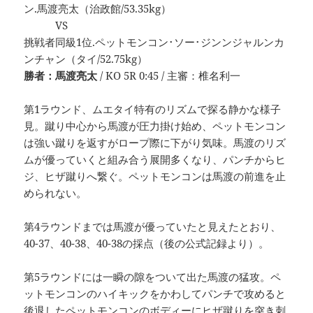
ン.馬渡亮太（治政館/53.35kg）
VS
挑戦者同級1位.ペットモンコン･ソー･ジンンジャルンカ
ンチャン（タイ/52.75kg）
勝者：馬渡亮太
/ KO 5R 0:45 / 主審：椎名利一
第1ラウンド、ムエタイ特有のリズムで探る静かな様子
見。蹴り中心から馬渡が圧力掛け始め、ペットモンコン
は強い蹴りを返すがロープ際に下がり気味。馬渡のリズ
ムが優っていくと組み合う展開多くなり、パンチからヒ
ジ、ヒザ蹴りへ繋ぐ。ペットモンコンは馬渡の前進を止
められない。
第4ラウンドまでは馬渡が優っていたと見えたとおり、
40-37、40-38、40-38の採点（後の公式記録より）。
第5ラウンドには一瞬の隙をついて出た馬渡の猛攻。ペ
ットモンコンのハイキックをかわしてパンチで攻めると
後退したペットモンコンのボディーにヒザ蹴りを突き刺