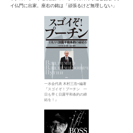
イ仏門に出家。座右の銘は「頑張るけど無理しない」
一水会代表 木村三浩=編著
『スゴイぞ！プーチン 一
日も早く日露平和条約の締
結を！』