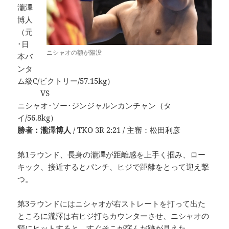
瀧澤
博人
（元
･日
ニシャオの額が陥没
本バ
ンタ
ム級C/ビクトリー/57.15kg）
VS
ニシャオ･ソー･ジンジャルンカンチャン（タ
イ/56.8kg）
勝者：瀧澤博人
/ TKO 3R 2:21 / 主審：松田利彦
第1ラウンド、長身の瀧澤が距離感を上手く掴み、ロー
キック、接近するとパンチ、ヒジで距離をとって迎え撃
つ。
第3ラウンドにはニシャオが右ストレートを打って出た
ところに瀧澤は右ヒジ打ちカウンターさせ、ニシャオの
額にヒットすると、すぐそこが窪んだ跡が見えた。