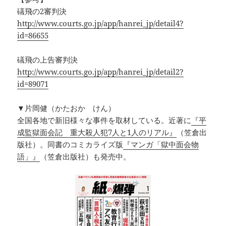
礒飛の2審判決
http://www.courts.go.jp/app/hanrei_jp/detail4?
id=86655
礒飛の上告審判決
http://www.courts.go.jp/app/hanrei_jp/detail2?
id=89071
▼片岡健（かたおか けん）
全国各地で新旧様々な事件を取材している。近著に
『平
成監獄面会記 重大殺人犯7人と1人のリアル』
（笠倉出
版社）。同書のコミカライズ版
『マンガ「獄中面会物
語」』
（笠倉出版社）も発売中。