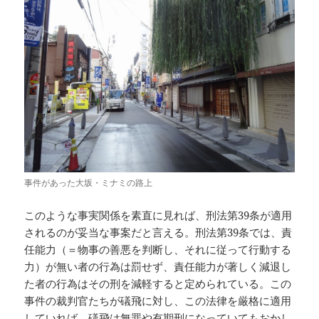
事件があった大坂・ミナミの路上
このような事実関係を素直に見れば、刑法第39条が適用
されるのが妥当な事案だと言える。刑法第39条では、責
任能力（＝物事の善悪を判断し、それに従って行動する
力）が無い者の行為は罰せず、責任能力が著しく減退し
た者の行為はその刑を減軽すると定められている。この
事件の裁判官たちが礒飛に対し、この法律を厳格に適用
していれば、礒飛は無罪や有期刑になっていてもおかし