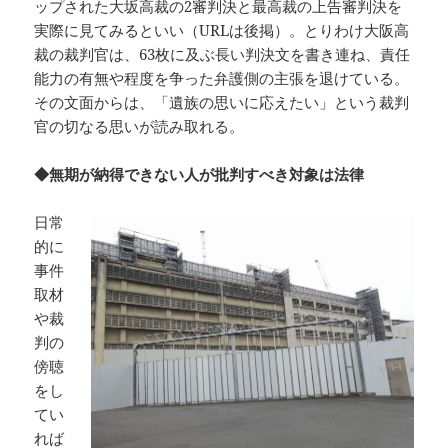
ップされた大坂高裁の2審判決と最高裁の上告審判決を
実際に見てみるといい（URLは後掲）。とりわけ大阪高
裁の裁判官は、63枚に及ぶ長い判決文を書き連ね、責任
能力の有無や程度を争った弁護側の主張を退けている。
その文面からは、「遺族の思いに応えたい」という裁判
官の切なる思いが読み取れる。
◆無期が納得できない人が批判すべき対象は法律
日常
的に
事件
取材
や裁
判の
傍聴
をし
てい
れば