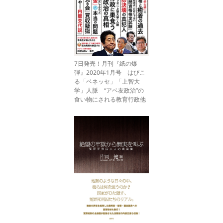
7日発売！月刊『紙の爆
弾』2020年1月号 はびこ
る「ベネッセ」「上智大
学」人脈 “アベ友政治”の
食い物にされる教育行政他