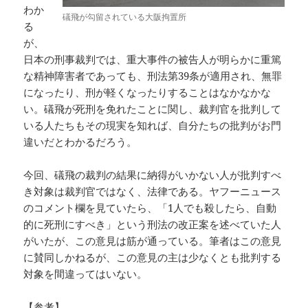
わか
礒飛が勾留されている大阪拘置所
る
が、
日本の刑事裁判では、重大事件の被告人が明らかに重篤
な精神障害者であっても、刑法第39条が適用され、無罪
になったり、刑が軽くなったりすることはなかなかな
い。礒飛が死刑を免れたことに関し、裁判官を批判して
いる人たちもその現実を知れば、自分たちの批判がお門
違いだとわかるだろう。
今回、礒飛の裁判の結果に納得がいかない人が批判すべ
き対象は裁判官ではなく、法律である。ヤフーニュース
のコメント欄を見ていたら、「1人でも殺したら、自動
的に死刑にすべき」という刑法の改正案を述べていた人
がいたが、この意見は筋が通っている。筆者はこの意見
に賛同しかねるが、この意見の主は少なくとも批判する
対象を間違ってはいない。
【参考】