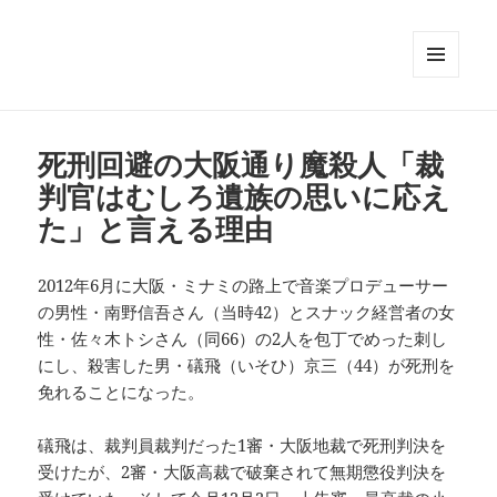
メニュ
ーとウ
ィジェ
ット
死刑回避の大阪通り魔殺人「裁
判官はむしろ遺族の思いに応え
た」と言える理由
2012年6月に大阪・ミナミの路上で音楽プロデューサー
の男性・南野信吾さん（当時42）とスナック経営者の女
性・佐々木トシさん（同66）の2人を包丁でめった刺し
にし、殺害した男・礒飛（いそひ）京三（44）が死刑を
免れることになった。
礒飛は、裁判員裁判だった1審・大阪地裁で死刑判決を
受けたが、2審・大阪高裁で破棄されて無期懲役判決を