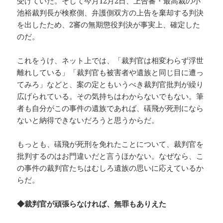
受けていた。そして今月12月2日、上告審・最高裁の小
池裕裁判長が検察側、弁護側双方の上告を棄却する判決
を出したため、2審の無期懲役判決が事実上、確定した
のだ。
これをうけ、ネット上では、「裁判官は相変わらず浮世
離れしている」「裁判官も被害者や遺族と同じ目に遭っ
てみろ」などと、案の定ともいうべき裁判官批判が繰り
広げられている。その気持ちはわからないでもない。筆
者も自分がこの事件の遺族であれば、礒飛が死刑になら
ないと納得できないだろうと思うからだ。
もっとも、礒飛が死刑を免れたことについて、裁判官を
批判するのはお門違いだと言うほかない。なぜなら、こ
の事件の裁判官たちはむしろ遺族の思いに応えているか
らだ。
◆裁判官が頑張らなければ、無罪もありえた