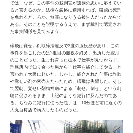
では、なぜ、この事件の裁判官が遺族の思いに応えてい
ると言えるのか。法律を厳格に適用すれば、礒飛は死刑
を免れるどころか、無罪になりうる被告人だったからで
ある。そのことを説明するうえで、まず裁判で認定され
た事実関係を見てみよう。
礒飛は覚せい剤取締法違反で2度の服役歴があり、この
事件を起こしたのは2度目の服役を終え、出所した翌月
のことだった。生まれ育った栃木で仕事が見つからず、
刑務所内で知り合った男から「仕事を紹介してやる」と
言われて大阪に赴いた。しかし、紹介された仕事は詐欺
や覚せい剤の密売人だったため、礒飛は失望した。そし
て翌朝、覚せい剤精神病による「刺せ。刺せ」という幻
聴に促されるまま、上記のような犯行に及んだのであ
る。ちなみに犯行に使った包丁は、10分ほど前に近くの
大丸百貨店で購入したものだった。