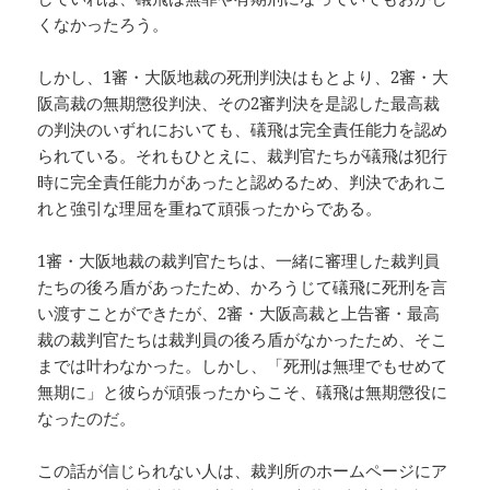
くなかったろう。
しかし、1審・大阪地裁の死刑判決はもとより、2審・大
阪高裁の無期懲役判決、その2審判決を是認した最高裁
の判決のいずれにおいても、礒飛は完全責任能力を認め
られている。それもひとえに、裁判官たちが礒飛は犯行
時に完全責任能力があったと認めるため、判決であれこ
れと強引な理屈を重ねて頑張ったからである。
1審・大阪地裁の裁判官たちは、一緒に審理した裁判員
たちの後ろ盾があったため、かろうじて礒飛に死刑を言
い渡すことができたが、2審・大阪高裁と上告審・最高
裁の裁判官たちは裁判員の後ろ盾がなかったため、そこ
までは叶わなかった。しかし、「死刑は無理でもせめて
無期に」と彼らが頑張ったからこそ、礒飛は無期懲役に
なったのだ。
この話が信じられない人は、裁判所のホームページにア