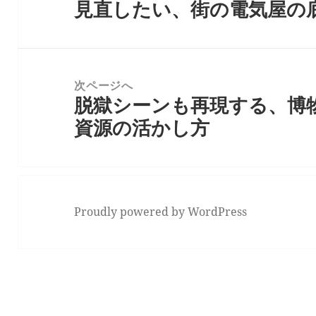
見直したい、街の電気屋の
ナ
前
ビ
の
ゲ
投
ー
稿:
次ページへ
シ
脱獄シーンも再現する、博
次
ョ
資源の活かし方
の
ン
投
稿:
Proudly powered by WordPress