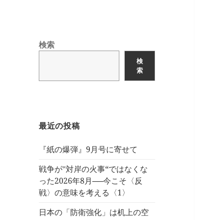
検索
検
索
最近の投稿
『紙の爆弾』9月号に寄せて
戦争が‟対岸の火事“ではなくな
った2026年8月──今こそ〈反
戦〉の意味を考える〈1〉
日本の「防衛強化」は机上の空