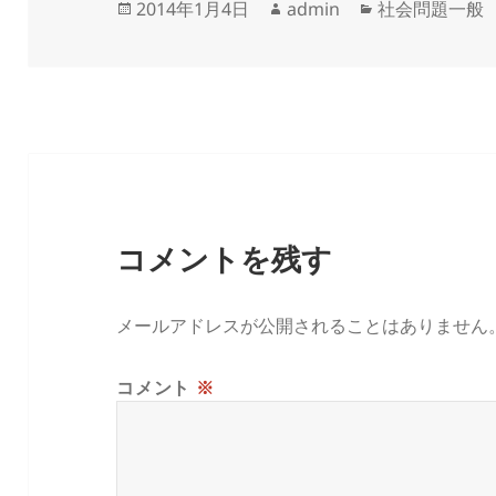
投
作
カ
2014年1月4日
admin
社会問題一般
稿
成
テ
日:
者
ゴ
リ
ー
コメントを残す
メールアドレスが公開されることはありません
コメント
※