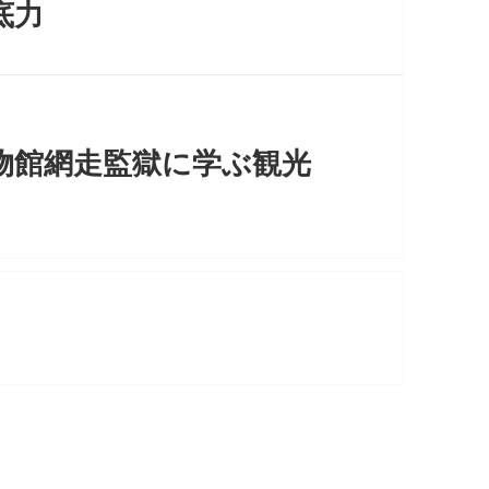
底力
物館網走監獄に学ぶ観光