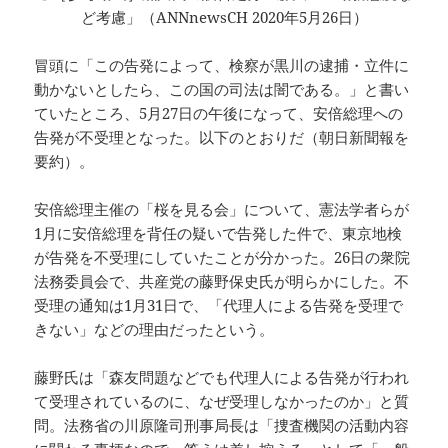
ど考慮」（ANNnewsCH 2020年5月26日）
冒頭に「この告発によって、検察が黒川の逮捕・立件に
動かないとしたら、この国の司法は闇である。」と書い
ていたところ、5月27日の午後になって、安倍総理への
告発が不受理となった。以下のとおりだ（朝日新聞報を
要約）。
安倍総理主催の「桜を見る会」について、憲法学者らが
1月に安倍総理を背任の疑いで告発した件で、東京地検
が告発を不受理にしていたことが分かった。26日の衆院
法務委員会で、共産党の藤野保史氏が明らかにした。不
受理の通知は1月31日で、「代理人による告発を受理で
きない」などの理由だったという。
藤野氏は「森友問題などでも代理人による告発が行われ
て受理されているのに、なぜ受理しなかったのか」と質
問。法務省の川原隆司刑事局長は「捜査機関の活動内容