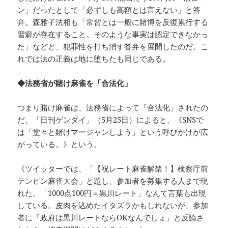
ン」だったとして「必ずしも高額とは言えない」と答
弁。森雅子法相も「常習とは一般に賭博を反復累行する
習癖が存在すること。そのような事実は認定できなかっ
た」などと、犯罪性を打ち消す答弁を展開したのだ。こ
れでは法の正義は地に堕ちたも同じである。
◆法務省が賭け麻雀を「合法化」
つまり賭け麻雀は、法務省によって「合法化」されたの
だ。「日刊ゲンダイ」（5月25日）によると、《SNSで
は「堂々と賭けマージャンしよう」という呼びかけが広
がっている。》という。
《ツイッターでは、「【祝レート麻雀解禁！】検察庁前
テンピン麻雀大会」と題し、参加者を募集する人まで現
れた。「1000点100円＝黒川レート」なんて言葉も出現
している。皮肉を込めたイタズラかもしれないが、参加
者に「政府は黒川レートならOKなんでしょ」と反論さ