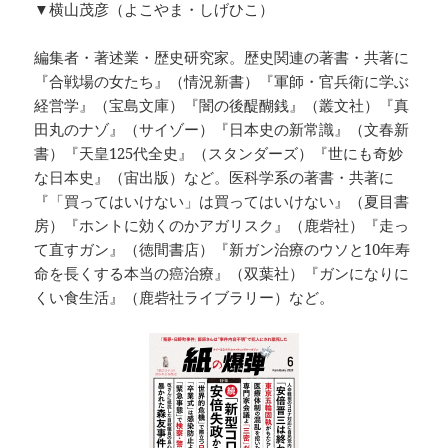
▼横山茂彦（よこやま・しげひこ）
編集者・著述業・歴史研究家。歴史関連の著書・共著に
『合戦場の女たち』（情況新書）『軍師・官兵衛に学ぶ
経営学』（宝島文庫）『闇の後醍醐銭』（叢文社）『真
田丸のナゾ』（サイゾー）『日本史の新常識』（文春新
書）『天皇125代全史』（スタンダーズ）『世にも奇妙
な日本史』（宙出版）など。医科学系の著書・共著に
『「買ってはいけない」は買ってはいけない』（夏目書
房）『ホントに効くのかアガリスク』（鹿砦社）『走っ
て直すガン』（徳間書店）『新ガン治療のウソと10年寿
命を長くする本当の癌治療』（双葉社）『ガンになりに
くい食生活』（鹿砦社ライブラリー）など。