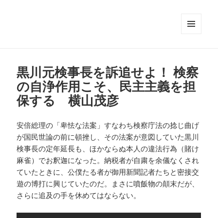
メニュ
ーとウ
ィジェ
ット
黒川元検事長を訴追せよ！ 検察
の自浄作用こそ、民主主義を担
保する 横山茂彦
安倍総理の「卑怯な法案」すなわち検察庁法の捻じ曲げ
が国民世論の前に頓挫し、その法案が意図していた黒川
検事長の定年延長も、ほかならぬ本人の違法行為（賭け
麻雀）でお釈迦になった。納税者が自粛を余儀なくされ
ていたときに、公僕たる者が御用新聞記者たちと密接交
遊の博打に興じていたのだ。まさに噴飯物の顛末だが、
さらに追及の手を休めてはならない。