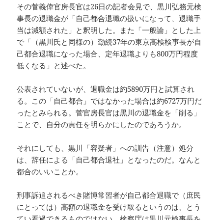
その菅義偉官房長官は26日の記者会見で、黒川弘務元検
事長の退職金が「自己都合退職の扱いになって、退職手
当は減額された」と釈明した。また「一般論」とした上
で「（黒川氏と同様の）勤続37年の東京高検検事長が自
己都合退職になった場合、定年退職よりも800万円程度
低くなる」と述べた。
公表されていないが、退職金は約5890万円と試算され
る。この「自己都合」ではなかった場合は約6727万円だ
ったとみられる。菅官房長官は黒川の退職金を「削る」
ことで、自分の責任を明らかにしたのであろうか。
それにしても、黒川「容疑者」への訓告（注意）処分
は、辞任による「自己都合退社」となったのだ。なんと
都合のいいことか。
刑事訴追されるべき賭博常習者が自己都合退職で（庶民
にとっては）高額の退職金を受け取るというのは、とう
てい看過できるものではない。検察庁は黒川元検事長を