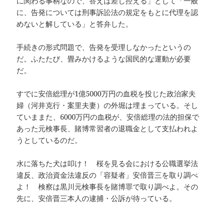
に関わる事柄なので、答えは差し控える」として「一般
に、告発については刑事訴訟法の規定をもとに代理を認
めないと解している」と答弁した。
手続きの形式問題で、告発を受理しなかったというの
だ。ふたたび、畳みかけるような国民的な運動が必要
だ。
すでに安倍総理が1億5000万円の血税を投じた政治家夫
婦（河井克行・案里夫妻）の外堀は埋まっている。そし
ていままた、6000万円の血税が、安倍総理の法的担保で
あった元検事長、賭博常習者の退職金として支払われよ
うとしているのだ。
水に落ちた犬は叩け！ 桜を見る会における公職選挙法
違反、政治資金法違反の「容疑者」安倍晋三を取り調べ
よ！ 検察は黒川元検事長を賭博罪で取り調べよ。その
先に、安倍晋三本人の逮捕・公訴が待っている。