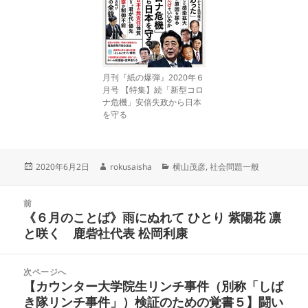
月刊『紙の爆弾』2020年６
月号 【特集】続「新型コロ
ナ危機」安倍失政から日本
を守る
投
作
カ
2020年6月2日
rokusaisha
横山茂彦
,
社会問題一般
稿
成
テ
日:
者
ゴ
投
リ
前
稿
《６月のことば》雨にぬれて ひとり 紫陽花 凛
ー
前
ナ
と咲く 鹿砦社代表 松岡利康
の
ビ
投
ゲ
稿:
次ページへ
ー
【カウンター大学院生リンチ事件（別称「しば
次
シ
き隊リンチ事件」）検証のための覚書５】闘い
の