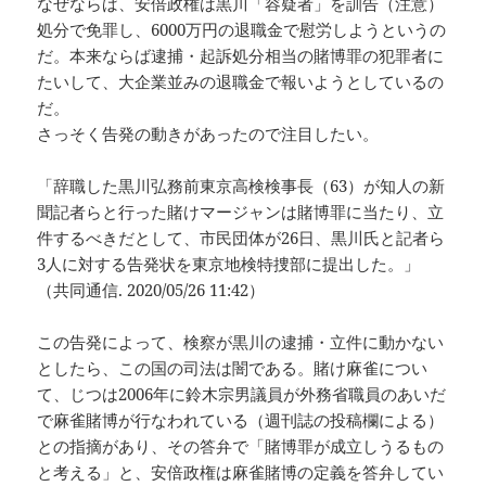
なぜならば、安倍政権は黒川「容疑者」を訓告（注意）
処分で免罪し、6000万円の退職金で慰労しようというの
だ。本来ならば逮捕・起訴処分相当の賭博罪の犯罪者に
たいして、大企業並みの退職金で報いようとしているの
だ。
さっそく告発の動きがあったので注目したい。
「辞職した黒川弘務前東京高検検事長（63）が知人の新
聞記者らと行った賭けマージャンは賭博罪に当たり、立
件するべきだとして、市民団体が26日、黒川氏と記者ら
3人に対する告発状を東京地検特捜部に提出した。」
（共同通信. 2020/05/26 11:42）
この告発によって、検察が黒川の逮捕・立件に動かない
としたら、この国の司法は闇である。賭け麻雀につい
て、じつは2006年に鈴木宗男議員が外務省職員のあいだ
で麻雀賭博が行なわれている（週刊誌の投稿欄による）
との指摘があり、その答弁で「賭博罪が成立しうるもの
と考える」と、安倍政権は麻雀賭博の定義を答弁してい