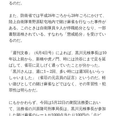
るのだ。
また、防衛省では平成26年ごろから28年ごろにかけて、
陸上自衛隊青野原駐屯地内で賭け麻雀を行なった事件が
ある。このときは自衛隊員９人が停職処分となり、一部
書類送検されている。すなわち「懲戒処分」を受けてい
るのだ。
「週刊文春」（6月4日号）によれば、黒川元検事長は10
年以上前から、新橋や虎ノ門、時には渋谷にまで足を延
ばして、雀荘に足しげく通っていたことが分かった。
「黒川さんは、週に1～2回、多い時には週3回もいらっ
しゃいました」（雀荘の元店員の証言）というのだ。軽
い遊びとしての賭け麻雀などではなく、その常習性・犯
罪性は明らかだ。
にもかかわらず、今回は5月22日の衆院法務委におい
て、法務省の川原隆司刑事局長は、黒川元検事長が参加
した賭け麻雀のレートが1000点当たり100円の「点ピ