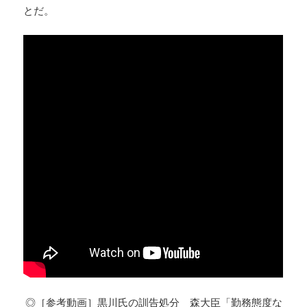
とだ。
◎［参考動画］黒川氏の訓告処分 森大臣「勤務態度な