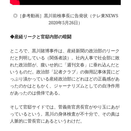
◎［参考動画］黒川前検事長に告発状（テレ東NEWS
2020年5月26日）
◆産経リークと官邸内部の暗闘
ところで、黒川賭博事件は、産経新聞の政治部のリーク
だと判明している（関係者談）。社内人事で社会部に敗
れた政治部が、腹いせ的に「週刊文春」に垂れ込んだと
いうものだ。政治部「記者クラブ」の御用記事体質にど
っぷり漬かっている産経政治部にどれほどの正義感があ
ったのかはともかく、ジャーナリズムとしての自浄作用
があったのは僥倖である。
そして官邸サイドでは、菅義衛官房長官がやり玉にあが
っているという。黒川の身体検査が不十分で、その責は
人脈的に菅長官にあるというわけだ。