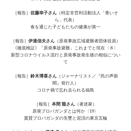
［報告］
佐藤幸子さん
（特定非営利活動法人「青いそ
ら」代表）
食を通じた子どもたちの健康が第一
［報告］
伊達信夫さん
（原発事故広域避難者団体役員）
《徹底検証》「原発事故避難」これまでと現在〈８〉
新型コロナウイルス流行と原発事故発生後の相似につい
て
［報告］
鈴木博喜さん
（ジャーナリスト／『民の声新
聞』発行人）
コロナ禍で忘れ去られる福島
［報告］
本間 龍さん
（著述家）
原発プロパガンダとは何か〈19〉
翼賛プロパガンダの失墜と泥沼の東京五輪