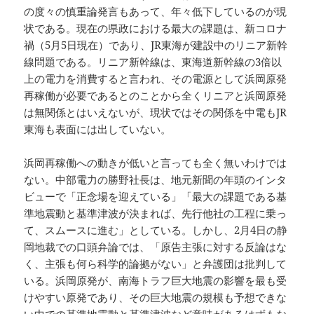
の度々の慎重論発言もあって、年々低下しているのが現
状である。現在の県政における最大の課題は、新コロナ
禍（5月5日現在）であり、JR東海が建設中のリニア新幹
線問題である。リニア新幹線は、東海道新幹線の3倍以
上の電力を消費すると言われ、その電源として浜岡原発
再稼働が必要であるとのことから全くリニアと浜岡原発
は無関係とはいえないが、現状ではその関係を中電もJR
東海も表面には出していない。
浜岡再稼働への動きが低いと言っても全く無いわけでは
ない。中部電力の勝野社長は、地元新聞の年頭のインタ
ビューで「正念場を迎えている」「最大の課題である基
準地震動と基準津波が決まれば、先行他社の工程に乗っ
て、スムースに進む」としている。しかし、2月4日の静
岡地裁での口頭弁論では、「原告主張に対する反論はな
く、主張も何ら科学的論拠がない」と弁護団は批判して
いる。浜岡原発が、南海トラフ巨大地震の影響を最も受
けやすい原発であり、その巨大地震の規模も予想できな