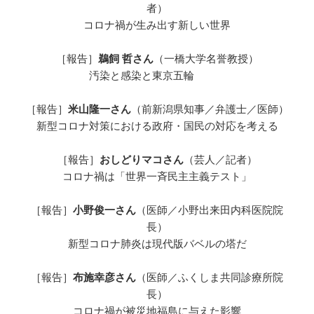
者）
コロナ禍が生み出す新しい世界
［報告］
鵜飼 哲さん
（一橋大学名誉教授）
汚染と感染と東京五輪
［報告］
米山隆一さん
（前新潟県知事／弁護士／医師）
新型コロナ対策における政府・国民の対応を考える
［報告］
おしどりマコさん
（芸人／記者）
コロナ禍は「世界一斉民主主義テスト」
［報告］
小野俊一さん
（医師／小野出来田内科医院院
長）
新型コロナ肺炎は現代版バベルの塔だ
［報告］
布施幸彦さん
（医師／ふくしま共同診療所院
長）
コロナ禍が被災地福島に与えた影響