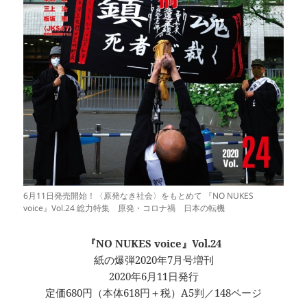
6月11日発売開始！〈原発なき社会〉をもとめて 『NO NUKES
voice』Vol.24 総力特集 原発・コロナ禍 日本の転機
『NO NUKES voice』Vol.24
紙の爆弾2020年7月号増刊
2020年6月11日発行
定価680円（本体618円＋税）A5判／148ページ