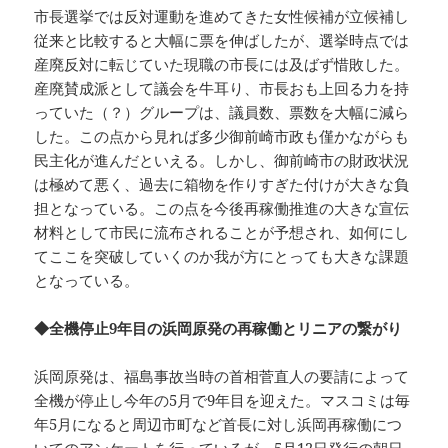
市長選挙では反対運動を進めてきた女性候補が立候補し
従来と比較すると大幅に票を伸ばしたが、選挙時点では
産廃反対に転じていた現職の市長には及ばず惜敗した。
産廃賛成派として議会を牛耳り、市長おも上回る力を持
っていた（？）グループは、議員数、票数を大幅に減ら
した。この点から見れば多少御前崎市政も僅かながらも
民主化が進んだといえる。しかし、御前崎市の財政状況
は極めて悪く、過去に箱物を作りすぎた付けが大きな負
担となっている。この点を今後再稼働推進の大きな宣伝
材料として市民に流布されることが予想され、如何にし
てここを突破していくのか我が方にとっても大きな課題
となっている。
◆全機停止9年目の浜岡原発の再稼働とリニアの繋がり
浜岡原発は、福島事故当時の首相菅直人の要請によって
全機が停止し今年の5月で9年目を迎えた。マスコミは毎
年5月になると周辺市町など首長に対し浜岡再稼働につ