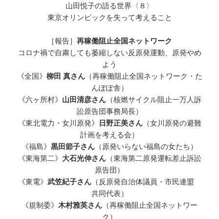
山田悦子の語る世界〈８〉
東京オリンピックを失って考えること
［報告］
再稼働阻止全国ネットワーク
コロナ禍で自粛しても萎縮しない反原発運動、原発やめ
よう
《全国》
柳田 真さん
（再稼働阻止全国ネットワーク・た
んぽぽ舎）
《六ヶ所村》
山田清彦さん
（核燃サイクル阻止一万人訴
訟原告団事務局長）
《東北電力・女川原発》
日野正美さん
（女川原発の避難
計画を考える会）
《福島》
黒田節子さん
（原発いらない福島の女たち）
《東海第二》
大石光伸さん
（東海第二原発運転差止訴訟
原告団）
《東電》
武笠紀子さん
（反原発自治体議員・市民連盟
共同代表）
《規制委》
木村雅英さん
（再稼働阻止全国ネットワー
ク）