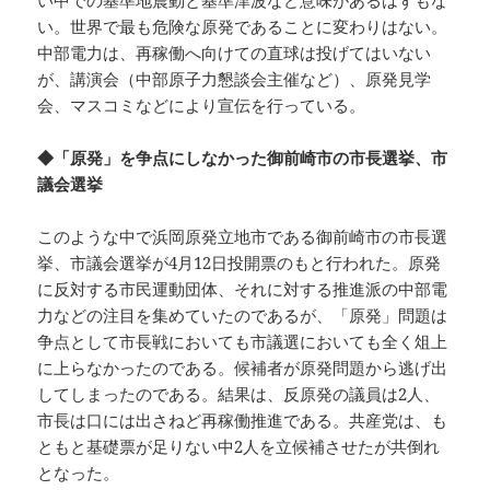
い中での基準地震動と基準津波など意味があるはずもな
い。世界で最も危険な原発であることに変わりはない。
中部電力は、再稼働へ向けての直球は投げてはいない
が、講演会（中部原子力懇談会主催など）、原発見学
会、マスコミなどにより宣伝を行っている。
◆「原発」を争点にしなかった御前崎市の市長選挙、市
議会選挙
このような中で浜岡原発立地市である御前崎市の市長選
挙、市議会選挙が4月12日投開票のもと行われた。原発
に反対する市民運動団体、それに対する推進派の中部電
力などの注目を集めていたのであるが、「原発」問題は
争点として市長戦においても市議選においても全く俎上
に上らなかったのである。候補者が原発問題から逃げ出
してしまったのである。結果は、反原発の議員は2人、
市長は口には出さねど再稼働推進である。共産党は、も
ともと基礎票が足りない中2人を立候補させたが共倒れ
となった。