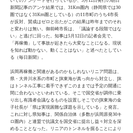
いてのアンケートを行っているが、5月12日発行の朝日
新聞記事のアンケ結果では、31Km圏内（静岡県では30
圏ではなく31Km圏としている）の11市町のうち4市長
が反対、賛成はゼロと出たがこの結果は昨年までのそれ
と変わりは無い。御前崎市長は、「議論する段階ではな
い」と逃げに回った。知事は5月12日の記者会見で、
「再稼働」して事故が起きたら大変なことになる。現状
を知れば動かない。動くことはない」と述べたとしてい
る（毎日新聞）。
浜岡再稼働と関連があるのかもしれないリニア問題は、
県・大井川水系の市町とJR東海が真っ向から対立し、JR
はトンネル工事に着手できずこのままでは予定の開通に
間に合わないといわれている。そこで国交省が調停に乗
り出し有識者会議なるものを設置しそこでのJR東海の金
子社長が「県は実現困難な課題を示している」と発言。
これに対し県知事は、関係自治体（多数が浜岡原発30キ
ロ圏内）と連盟で抗議文を国交省に提出し益々対立を深
めることとなった。リニアのトンネルを掘ることにより