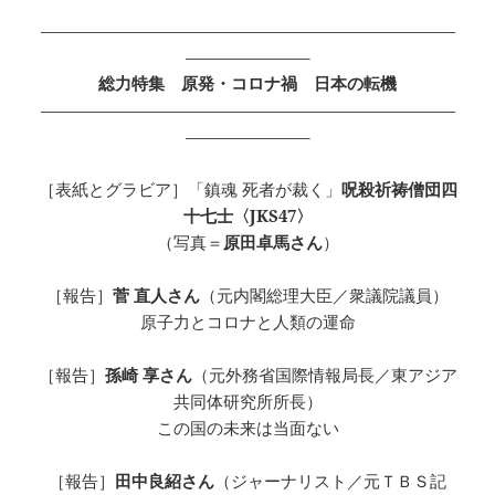
—————————————————————————
———————–
総力特集 原発・コロナ禍 日本の転機
—————————————————————————
———————–
［表紙とグラビア］「鎮魂 死者が裁く」
呪殺祈祷僧団四
十七士〈JKS47〉
（写真＝
原田卓馬さん
）
［報告］
菅 直人さん
（元内閣総理大臣／衆議院議員）
原子力とコロナと人類の運命
［報告］
孫崎 享さん
（元外務省国際情報局長／東アジア
共同体研究所所長）
この国の未来は当面ない
［報告］
田中良紹さん
（ジャーナリスト／元ＴＢＳ記