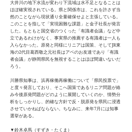
大井川の地下水流が変わり下流域は水不足となることは
ほぼ確実視されている。県と関係市は、これを許さず当
然のことながら現状通り全量確保せよと主張している。
このことを指して「実現困難な課題」と金子社長が発言
した。もともと国交省のつくった「有識者会議」など中
立であるわけがなく、事実県の推薦する有識者は一人も
入らなかった。原発と同様にリニアは国策、そしてJR東
海の2代目葛西敬之元社長はアベのお友達であり「有識
者会議」が静岡県民を無視することはほぼ間違いないだ
ろう。
川勝県知事は、浜再稼働再稼働について「県民投票で」
と度々発言しており、そこへ国策であるリニア問題が絡
み今後原発問題がどのように展開していくのか、情勢分
析をしっかりし、的確な方針で反・脱原発を県民に浸透
させていかねばならない。ちなみに、来年7月には知事
選挙がある。
▼鈴木卓馬（すずき・たくま）