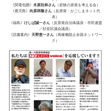
《関電包囲》
木原壯林さん
（若狭の原発を考える会）
《鹿児島》
向原祥隆さん
（反原発・かごしまネット代
表）
《福島》
けしば誠一さん
（反原発自治体議員・市民連盟
／杉並区議会議員）
《読書案内》
天野恵一さん
（再稼働阻止全国ネットワー
ク）