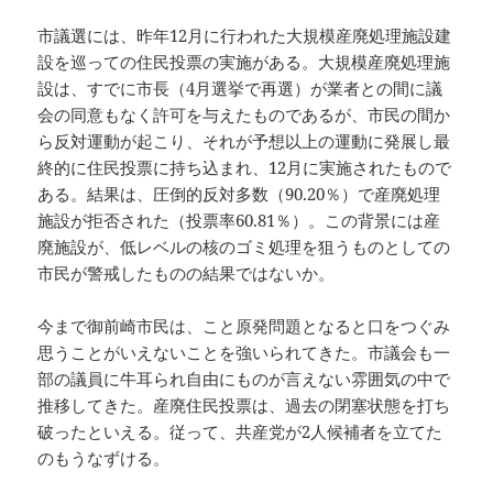
市議選には、昨年12月に行われた大規模産廃処理施設建
設を巡っての住民投票の実施がある。大規模産廃処理施
設は、すでに市長（4月選挙で再選）が業者との間に議
会の同意もなく許可を与えたものであるが、市民の間か
ら反対運動が起こり、それが予想以上の運動に発展し最
終的に住民投票に持ち込まれ、12月に実施されたもので
ある。結果は、圧倒的反対多数（90.20％）で産廃処理
施設が拒否された（投票率60.81％）。この背景には産
廃施設が、低レベルの核のゴミ処理を狙うものとしての
市民が警戒したものの結果ではないか。
今まで御前崎市民は、こと原発問題となると口をつぐみ
思うことがいえないことを強いられてきた。市議会も一
部の議員に牛耳られ自由にものが言えない雰囲気の中で
推移してきた。産廃住民投票は、過去の閉塞状態を打ち
破ったといえる。従って、共産党が2人候補者を立てた
のもうなずける。