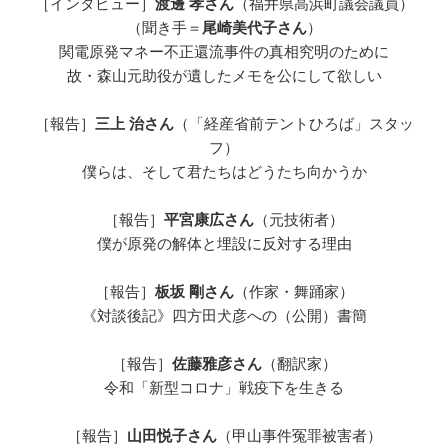
［インタビュー］
渡邊 孝さん
（福井県高浜町議会議員）
（聞き手＝
尾崎美代子さん
）
関電原発マネー不正還流事件の真相究明のために
故・森山元助役が遺したメモを公にして欲しい
［報告］
三上 治さん
（「経産省前テントひろば」スタッ
フ）
僕らは、そして君たちはどうたち向かうか
［報告］
平宮康広さん
（元技術者）
僕が原発の解体と埋設に反対する理由
［報告］
板坂 剛さん
（作家・舞踊家）
《対談後記》四方田犬彦への（公開）書簡
［報告］
佐藤雅彦さん
（翻訳家）
令和「新型コロナ」戦疫下を生きる
［報告］
山田悦子さん
（甲山事件冤罪被害者）