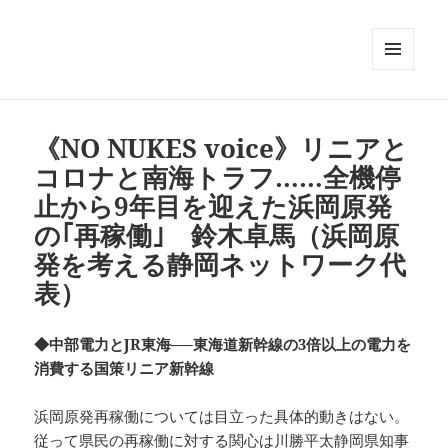
メニュ
ーとウ
ィジェ
ット
《NO NUKES voice》リニアと
コロナと南海トラフ……全機停
止から9年目を迎えた浜岡原発
の｢再稼働｣ 鈴木卓馬（浜岡原
発を考える静岡ネットワーク代
表）
◆中部電力とJR東海──東海道新幹線の3倍以上の電力を
消費する国策リニア新幹線
浜岡原発再稼働については目立った具体的動きはない。
従って県民の再稼働に対する関心は川勝平太静岡県知事