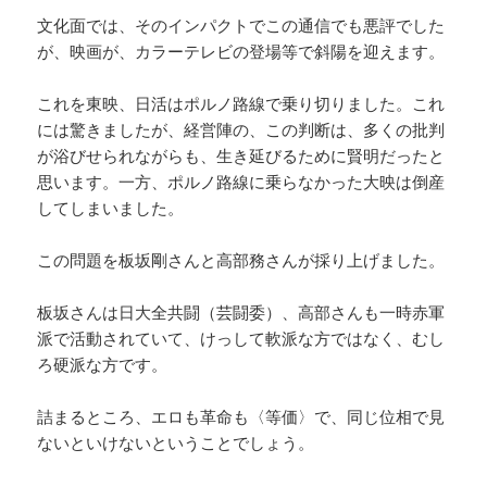
文化面では、そのインパクトでこの通信でも悪評でした
が、映画が、カラーテレビの登場等で斜陽を迎えます。
これを東映、日活はポルノ路線で乗り切りました。これ
には驚きましたが、経営陣の、この判断は、多くの批判
が浴びせられながらも、生き延びるために賢明だったと
思います。一方、ポルノ路線に乗らなかった大映は倒産
してしまいました。
この問題を板坂剛さんと高部務さんが採り上げました。
板坂さんは日大全共闘（芸闘委）、高部さんも一時赤軍
派で活動されていて、けっして軟派な方ではなく、むし
ろ硬派な方です。
詰まるところ、エロも革命も〈等価〉で、同じ位相で見
ないといけないということでしょう。