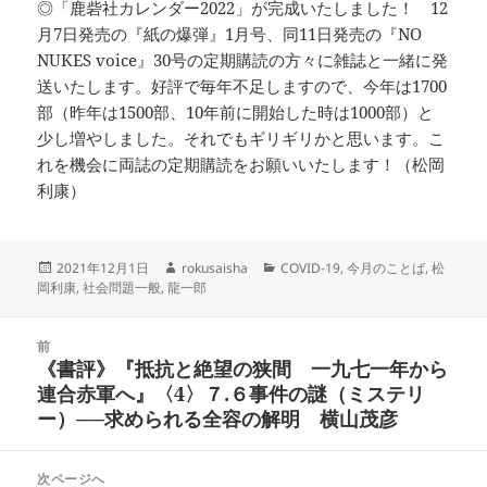
◎「鹿砦社カレンダー2022」が完成いたしました！ 12
月7日発売の『紙の爆弾』1月号、同11日発売の『NO
NUKES voice』30号の定期購読の方々に雑誌と一緒に発
送いたします。好評で毎年不足しますので、今年は1700
部（昨年は1500部、10年前に開始した時は1000部）と
少し増やしました。それでもギリギリかと思います。こ
れを機会に両誌の定期購読をお願いいたします！（松岡
利康）
投
作
カ
2021年12月1日
rokusaisha
COVID-19
,
今月のことば
,
松
稿
成
テ
岡利康
,
社会問題一般
,
龍一郎
日:
者
ゴ
リ
投
ー
前
稿
《書評》『抵抗と絶望の狭間 一九七一年から
前
ナ
連合赤軍へ』〈4〉７.６事件の謎（ミステリ
の
ビ
ー）──求められる全容の解明 横山茂彦
投
ゲ
稿:
ー
次ページへ
シ