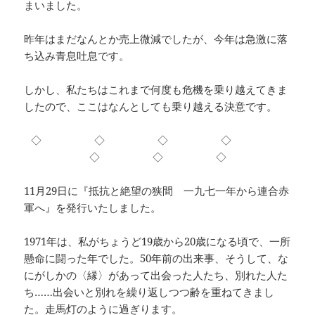
まいました。
昨年はまだなんとか売上微減でしたが、今年は急激に落
ち込み青息吐息です。
しかし、私たちはこれまで何度も危機を乗り越えてきま
したので、ここはなんとしても乗り越える決意です。
◇ ◇ ◇ ◇
◇ ◇ ◇
11月29日に『抵抗と絶望の狭間 一九七一年から連合赤
軍へ』を発行いたしました。
1971年は、私がちょうど19歳から20歳になる頃で、一所
懸命に闘った年でした。50年前の出来事、そうして、な
にがしかの〈縁〉があって出会った人たち、別れた人た
ち……出会いと別れを繰り返しつつ齢を重ねてきまし
た。走馬灯のように過ぎります。