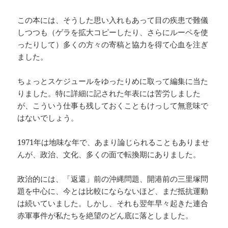
この本には、そうした思い入れもあって目の疾患で難儀
しつつも（ゲラを拡大コピーしたり、さらにルーペを使
ったりして）多くの方々の寄稿と協力を得て心血を注ぎ
ました。
ちょっとスケジュールをゆったりめに取って編集に当た
りました。特に詳細に記された年表には苦労しました
が、こういう仕事も残しておくこともけっして無意味で
はないでしょう。
1971年は地味な年で、あまり論じられることもありませ
んが、政治、文化、多くの面で転換期にありました。
政治的には、「返還」前の沖縄問題、開港前の三里塚問
題を中心に、今とは比較にならないほど、まだ抵抗運動
は続いていました。しかし、それも翌年早々起きた連合
赤軍事件が私たちを絶望のどん底に落としました。