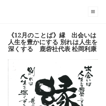
メニュ
ーとウ
ィジェ
ット
《12月のことば》縁 出会いは
人生を豊かにする 別れは人生を
深くする 鹿砦社代表 松岡利康