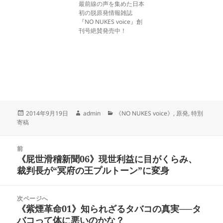
最前線の声を集めた日本
初の脱原発情報雑誌
『NO NUKES voice』創
刊号絶賛発売中！
投
作
カ
2014年9月19日
admin
《NO NUKES voice》
,
原発
,
特別
稿
成
テ
寄稿
日:
者
ゴ
リ
投
ー
前
稿
《屁世滑稽新聞06》現世利益に目がくらみ、
前
ナ
裁判長が“冥府の王プルトーン”に変身
の
ビ
投
ゲ
稿:
次ページへ
ー
《紫煙革命01》知られざるタバコの真実──タ
次
シ
バコって体に悪いのかな？
の