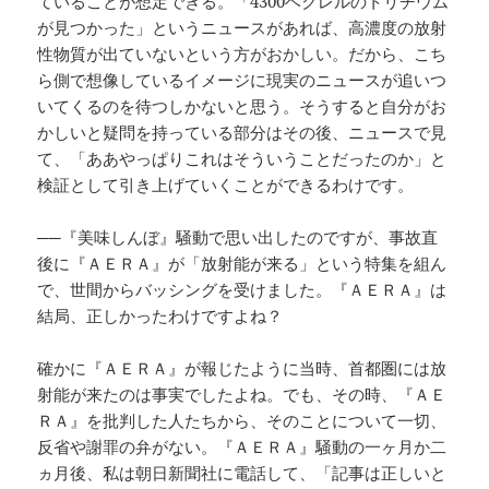
ていることが想定できる。「4300ベクレルのトリチウム
が見つかった」というニュースがあれば、高濃度の放射
性物質が出ていないという方がおかしい。だから、こち
ら側で想像しているイメージに現実のニュースが追いつ
いてくるのを待つしかないと思う。そうすると自分がお
かしいと疑問を持っている部分はその後、ニュースで見
て、「ああやっぱりこれはそういうことだったのか」と
検証として引き上げていくことができるわけです。
──『美味しんぼ』騒動で思い出したのですが、事故直
後に『ＡＥＲＡ』が「放射能が来る」という特集を組ん
で、世間からバッシングを受けました。『ＡＥＲＡ』は
結局、正しかったわけですよね？
確かに『ＡＥＲＡ』が報じたように当時、首都圏には放
射能が来たのは事実でしたよね。でも、その時、『ＡＥ
ＲＡ』を批判した人たちから、そのことについて一切、
反省や謝罪の弁がない。『ＡＥＲＡ』騒動の一ヶ月か二
ヵ月後、私は朝日新聞社に電話して、「記事は正しいと