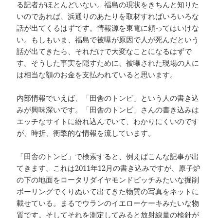
る記者がほとんどいない。福島の現状をきちんと知りた
いのであれば、浜通りのあたりを取材すればいろいろな
話が出てくるはずです。情報源を東電に頼ってはいけな
い。もしもいま、福島で被曝が原因で人が死んだという
話が出てきたら、それだけで大変なことになるはずで
す。そうした事実を隠すために、被曝された現場の人に
は相当な額のお金を支払われていると思います。
内部情報でいえば、「田舎のトンビ」という人の書き込
みが興味深いです。「田舎のトンビ」さんの書き込みは
エッチなサイトに紛れ込んでいて、わかりにくいのです
が、時折、衝撃的な情報を流しています。
「田舎のトンビ」で検索すると、例えばこんな記事が出
てきます。これは2011年12月の書き込みですが、原子炉
の下の地面をロータリダイヤモンドピッチみたいな掘削
ボーリングでくりぬいて出てきた物質の写真をネットに
載せている。まるでウランのイエローケーキみたいな物
質です。そしてそれを測定してみると放射線量の検針が