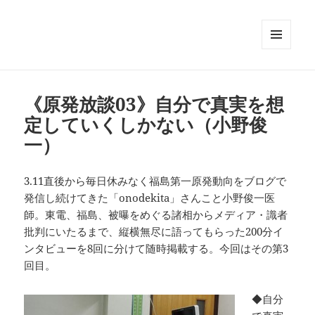
メニュ
ーとウ
ィジェ
ット
《原発放談03》自分で真実を想
定していくしかない（小野俊
一）
3.11直後から毎日休みなく福島第一原発動向をブログで
発信し続けてきた「onodekita」さんこと小野俊一医
師。東電、福島、被曝をめぐる諸相からメディア・識者
批判にいたるまで、縦横無尽に語ってもらった200分イ
ンタビューを8回に分けて随時掲載する。今回はその第3
回目。
◆自分