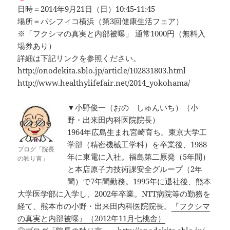
日時＝2014年9月21日（日）10:45-11:45
場所＝パシフィコ横浜（第3回健康生活フェア）
※「フクシマの真実と内部被曝」 通常1000円（無料入
場券あり）
詳細は下記リンクを参照ください。
http://onodekita.sblo.jp/article/102831803.html
http://www.healthylifefair.net/2014_yokohama/
▼小野俊一（おの しゅんいち）（小
野・出来田内科医院院長）
1964年広島生まれ宮崎育ち。東京大学工
学部（精密機械工学科）を卒業後、1988
ブログ「院長
年に東電に入社。福島第二原発（5年間）
の独り言」
と本店原子力技術課安全グループ（2年
間）で7年間勤務。1995年に退社後、熊本
大学医学部に入学し、2002年卒業。NTT病院等の勤務を
経て、熊本市の小野・出来田内科医院院長。
『フクシマ
の真実と内部被曝』（2012年11月七桃舎）