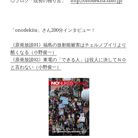
◎ブログ「院長の独り言」
http://onodekita.sblo.jp/
「onodekita」さん200分インタビュー！
《原発放談01》福島の放射能被害はチェルノブイリより
酷くなる（小野俊一）
《原発放談02》東電の「できる人」は役人に決してＮＯ
と言わない（小野俊一）