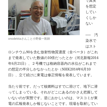
で真実
を想定
してい
くしか
ない
── 汚
onodekitaさんこと小野俊一医師
染水で
はスト
ロンチウム90を含む放射性物質濃度（全ベータ）がこれ
まで発表していた数値の10倍だったとか（河北新報2014
年6月21日）、２号機では格納容器内の水位がこれまで
の想定の半分しかなかったとか（NHK2014年6月10
日）、立て続けに東電は修正情報を発表しています。
当たり前です。だって核燃料はすでに溶けて、地下に潜
ってしまっている。それがどこにあるのかさえ把握して
いないのが実態です。逆におかしいのは、マスコミが東
電の広報発表しか報じないことです。現場を取材してい