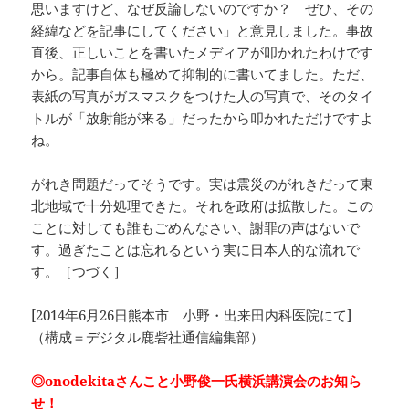
思いますけど、なぜ反論しないのですか？ ぜひ、その
経緯などを記事にしてください」と意見しました。事故
直後、正しいことを書いたメディアが叩かれたわけです
から。記事自体も極めて抑制的に書いてました。ただ、
表紙の写真がガスマスクをつけた人の写真で、そのタイ
トルが「放射能が来る」だったから叩かれただけですよ
ね。
がれき問題だってそうです。実は震災のがれきだって東
北地域で十分処理できた。それを政府は拡散した。この
ことに対しても誰もごめんなさい、謝罪の声はないで
す。過ぎたことは忘れるという実に日本人的な流れで
す。［つづく］
[2014年6月26日熊本市 小野・出来田内科医院にて]
（構成＝デジタル鹿砦社通信編集部）
◎onodekitaさんこと小野俊一氏横浜講演会のお知ら
せ！