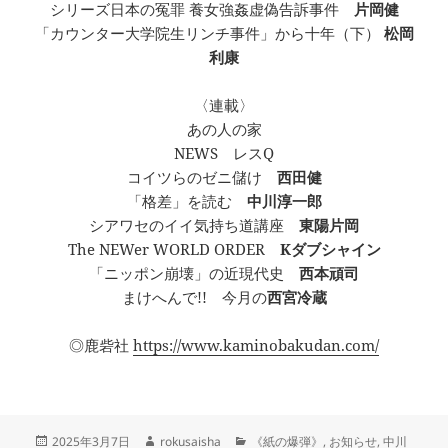
シリーズ日本の冤罪 養女強姦虚偽告訴事件
片岡健
「カウンター大学院生リンチ事件」から十年（下）
松岡
利康
〈連載〉
あの人の家
NEWS レスQ
コイツらのゼニ儲け
西田健
「格差」を読む
中川淳一郎
シアワセのイイ気持ち道講座
東陽片岡
The NEWer WORLD ORDER
Kダブシャイン
「ニッポン崩壊」の近現代史
西本頑司
まけへんで!! 今月の
西宮冷蔵
◎鹿砦社
https://www.kaminobakudan.com/
投
作
カ
2025年3月7日
rokusaisha
《紙の爆弾》
,
お知らせ
,
中川