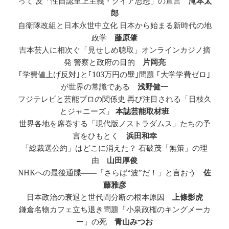
って 反「性自認至上主義・クイア思想」の宣言
滝本太
郎
自衛隊改組と日本永世中立化 日本から始まる新時代の地
政学
藤原肇
吉本芸人に相次ぐ「見せしめ聴取」オンラインカジノ摘
発 警察と政府の目的
片岡亮
｢学費値上げ反対｣と｢103万円の壁｣問題 ｢大学学費ゼロ｣
が世界の常識である
浅野健一
フジテレビと芸能プロの関係史 再び注目される「日枝久
とジャニーズ」
本誌芸能取材班
世界各地を席巻する「現代版ノストラダムス」たちの予
言をひもとく
浜田和幸
「総裁選公約」はどこに消えた？ 石破茂「無策」の理
由
山田厚俊
NHKへの最後通牒――「さらば“波”だ！」と言おう
佐
藤雅彦
日本政治の衰退と世代間分断の根本原因
上條影虎
鎌倉名物カフェ立ち退き問題「小泉政権のキングメーカ
ー」の死
青山みつお