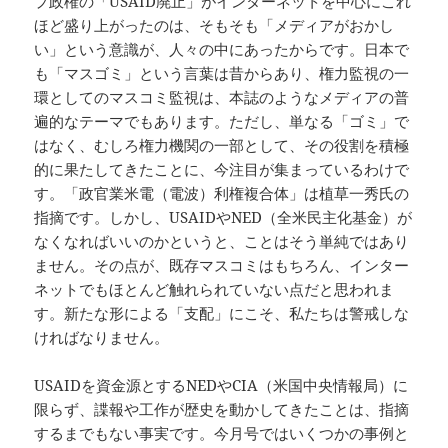
プ政権の「USAID廃止」がインターネットを中心にこれ
ほど盛り上がったのは、そもそも「メディアがおかし
い」という意識が、人々の中にあったからです。日本で
も「マスゴミ」という言葉は昔からあり、権力監視の一
環としてのマスコミ監視は、本誌のようなメディアの普
遍的なテーマでもあります。ただし、単なる「ゴミ」で
はなく、むしろ権力機関の一部として、その役割を積極
的に果たしてきたことに、今注目が集まっているわけで
す。「政官業米電（電波）利権複合体」は植草一秀氏の
指摘です。しかし、USAIDやNED（全米民主化基金）が
なくなればいいのかというと、ことはそう単純ではあり
ません。その点が、既存マスコミはもちろん、インター
ネットでもほとんど触れられていない点だと思われま
す。新たな形による「支配」にこそ、私たちは警戒しな
ければなりません。
USAIDを資金源とするNEDやCIA（米国中央情報局）に
限らず、諜報や工作が歴史を動かしてきたことは、指摘
するまでもない事実です。今月号ではいくつかの事例と