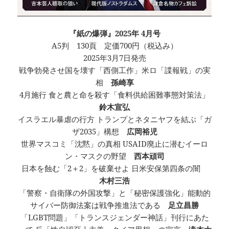
『紙の爆弾』2025年 4月号
A5判 130頁 定価700円（税込み）
2025年3月7日発売
戦争勃発させ国を壊す「西側工作」米ロ「諜報戦」の実
相
孫崎享
4月施行 食と農と命を殺す「食料供給困難事態対策法」
鈴木宣弘
イスラエル暴虐の行方 トランプとネタニヤフを結ぶ「ガ
ザ2035」構想
広岡裕児
世界マスコミ「沈黙」の真相 USAID廃止に潜むイーロ
ン・マスクの野望
西本頑司
日本を蝕む「2＋2」を破棄せよ 日米安保第四条の闇
木村三浩
「警察・自衛隊の外国攻撃」と「秘密保護強化」能動的
サイバー防御法案は戦争推進法である
足立昌勝
「LGBT問題」「トランスジェンダー神話」刊行にあた