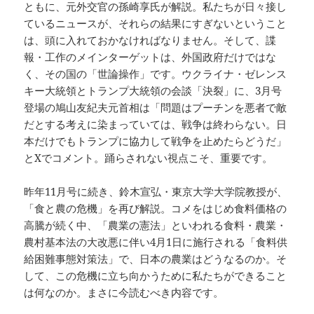
ともに、元外交官の孫崎享氏が解説。私たちが日々接し
ているニュースが、それらの結果にすぎないということ
は、頭に入れておかなければなりません。そして、諜
報・工作のメインターゲットは、外国政府だけではな
く、その国の「世論操作」です。ウクライナ・ゼレンス
キー大統領とトランプ大統領の会談「決裂」に、3月号
登場の鳩山友紀夫元首相は「問題はプーチンを悪者で敵
だとする考えに染まっていては、戦争は終わらない。日
本だけでもトランプに協力して戦争を止めたらどうだ」
とXでコメント。踊らされない視点こそ、重要です。
昨年11月号に続き、鈴木宣弘・東京大学大学院教授が、
「食と農の危機」を再び解説。コメをはじめ食料価格の
高騰が続く中、「農業の憲法」といわれる食料・農業・
農村基本法の大改悪に伴い4月1日に施行される「食料供
給困難事態対策法」で、日本の農業はどうなるのか。そ
して、この危機に立ち向かうために私たちができること
は何なのか。まさに今読むべき内容です。