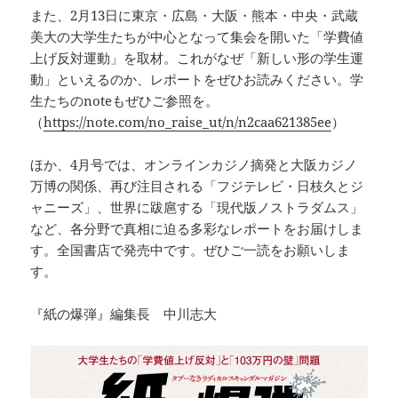
また、2月13日に東京・広島・大阪・熊本・中央・武蔵
美大の大学生たちが中心となって集会を開いた「学費値
上げ反対運動」を取材。これがなぜ「新しい形の学生運
動」といえるのか、レポートをぜひお読みください。学
生たちのnoteもぜひご参照を。
（
https://note.com/no_raise_ut/n/n2caa621385ee
）
ほか、4月号では、オンラインカジノ摘発と大阪カジノ
万博の関係、再び注目される「フジテレビ・日枝久とジ
ャニーズ」、世界に跋扈する「現代版ノストラダムス」
など、各分野で真相に迫る多彩なレポートをお届けしま
す。全国書店で発売中です。ぜひご一読をお願いしま
す。
『紙の爆弾』編集長 中川志大