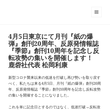
メニュ
ーとウ
ィジェ
ット
4月5日東京にて月刊『紙の爆
弾』創刊20周年、反原発情報誌
『季節』創刊10周年を記念し反
転攻勢の集いを開催します！
鹿砦社代表 松岡利康
新型コロナ襲来以来の低迷を打破し再び勢いを取り戻す
べく、私たちは来る4月5日、月刊『紙の爆弾』創刊20周
年、反原発情報誌『季節』創刊10周年を記念し反転攻勢
の集いを開催することになりました。
これを単に記念日とするのではなく、低迷打破→反転攻