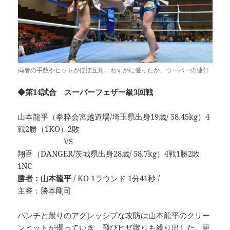
両者の手数やヒットがほぼ互角。わずかに優ったか、ウーバーの連打
◆第14試合 スーパーフェザー級3回戦
山本龍平（拳粋会宮越道場/埼玉県出身19歳/ 58.45kg）4
戦2勝（1KO）2敗
VS
翔吾（DANGER/茨城県出身28歳/ 58.7kg）4戦1勝2敗
1NC
勝者：山本龍平
/ KO 1ラウンド 1分41秒 /
主審：勝本剛司
パンチと蹴りのアグレッシブな攻防は山本龍平のクリー
ンヒットが優っていき、飛びヒザ蹴りも繰り出した。更