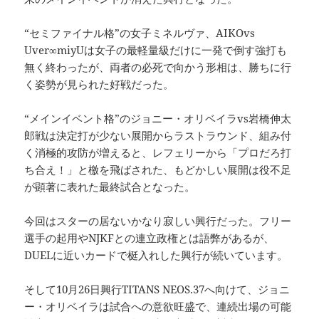
“セミファイナル格”の女子ミネルヴァ、AIKOvs
Uver∞miyUは女子の最軽量級だけに一発で倒す強打も
無く終わったが、両者の必死で向かう形相は、勝ちに行
く姿勢が見られた好戦だった。
“メインイベント格”のジョニー・オリベイラvs岩橋伸太
郎戦は決定打が少ない展開からラストラウンド、組み付
く消極的攻防が増えると、レフェリーから「プロだろ打
ち合え！」と檄を飛ばされた、もどかしい展開は役不足
が顕著に表れた最終試合となった。
今回はスターの居ないかなり寂しい興行だった。フリー
選手の起用やNJKFとの連立政権とは語弊があるが、
DUELに近いカードで梃入れした興行が続いています。
そして10月26日興行TITANS NEOS.37へ向けて、ジョニ
ー・オリベイラは試合への意欲旺盛で、連続出場の可能