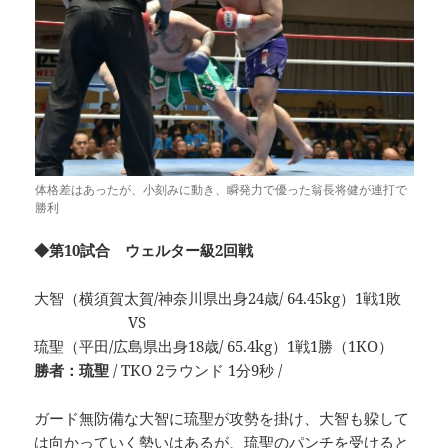
体格差はあったが、小刻みに動き、瞬発力で優った翁長将健が連打で
勝利
◆第10試合 ウェルター級2回戦
大智（横須賀太賀/神奈川県出身24歳/ 64.45kg）1戦1敗
VS
琉聖（平田/広島県出身18歳/ 65.4kg）1戦1勝（1KO）
勝者：琉聖
/ TKO 2ラウンド 1分9秒 /
ガード無防備な大智に琉聖が攻勢を掛け、大智も躱して
は向かっていく勢いはあるが、琉聖のパンチを受けると