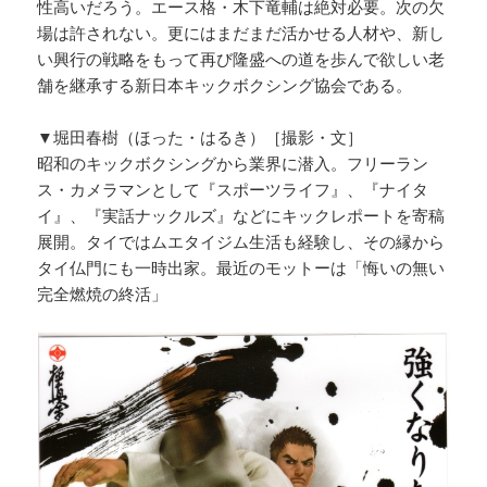
性高いだろう。エース格・木下竜輔は絶対必要。次の欠
場は許されない。更にはまだまだ活かせる人材や、新し
い興行の戦略をもって再び隆盛への道を歩んで欲しい老
舗を継承する新日本キックボクシング協会である。
▼堀田春樹（ほった・はるき）［撮影・文］
昭和のキックボクシングから業界に潜入。フリーラン
ス・カメラマンとして『スポーツライフ』、『ナイタ
イ』、『実話ナックルズ』などにキックレポートを寄稿
展開。タイではムエタイジム生活も経験し、その縁から
タイ仏門にも一時出家。最近のモットーは「悔いの無い
完全燃焼の終活」