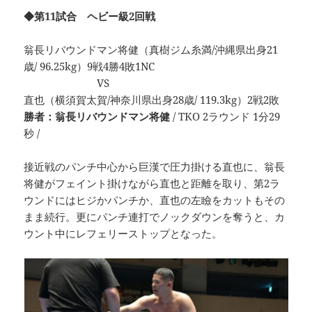
◆第11試合 ヘビー級2回戦
翁長リバウンドマン将健（真樹ジム糸満/沖縄県出身21
歳/ 96.25kg）9戦4勝4敗1NC
VS
直也（横須賀太賀/神奈川県出身28歳/ 119.3kg）2戦2敗
勝者：翁長リバウンドマン将健
/ TKO 2ラウンド 1分29
秒 /
接近戦のパンチ中心から巨漢で圧力掛ける直也に、翁長
将健がフェイント掛けながら直也と距離を取り、第2ラ
ウンドにはヒジかパンチか、直也の左瞼をカットもその
まま続行。更にパンチ連打でノックダウンを奪うと、カ
ウント中にレフェリーストップとなった。