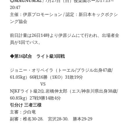
◎MAGNUM.62
/ 7月27日（日）後楽園ホール17:15～
20:47
主催：伊原プロモーション / 認定：新日本キックボクシ
ング協会
前日計量は26日14時より伊原ジムにて行われ、出場者全
員が1回でパス。
◆第16試合 ライト級3回戦
ジョニー・オリベイラ（トーエル/ブラジル出身47歳/
61.05kg）66戦16勝（1KO）31敗19分
VS
NJKFライト級2位.岩橋伸太郎（エス/神奈川県出身38歳/
60.85kg）27戦9勝14敗4分
引分け 三者三様
主審：少白竜
副審：椎名30-28. 宮沢28-30. 勝本29-29