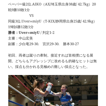
ペーパー級2位.AIKO（AX/埼玉県出身38歳/ 42.7kg）20
戦9勝10敗1分
VS
同級3位.Uver∞miyU（T-KIX/静岡県出身25歳/ 42.9kg）
19戦6勝12敗1分
勝者：Uver∞miyU
/ 判定1-2
主審：中山宏美
副審：少白竜29-30. 宮沢29-30. 勝本30-27
初回、両者は蹴りの牽制。接近すれば首相撲になる展
開。どちらもアグレッシブに攻めるも的確なヒットは無
い。採点も分かれる見極めの難しい採点となった。