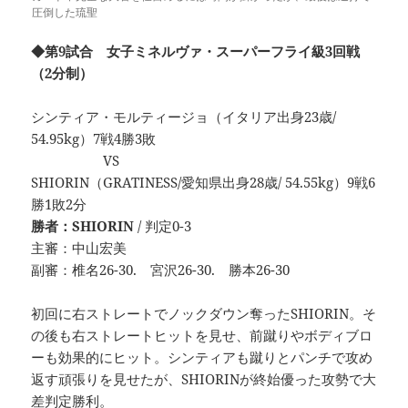
圧倒した琉聖
◆第9試合 女子ミネルヴァ・スーパーフライ級3回戦
（2分制）
シンティア・モルティージョ（イタリア出身23歳/
54.95kg）7戦4勝3敗
VS
SHIORIN（GRATINESS/愛知県出身28歳/ 54.55kg）9戦6
勝1敗2分
勝者：SHIORIN
/ 判定0-3
主審：中山宏美
副審：椎名26-30. 宮沢26-30. 勝本26-30
初回に右ストレートでノックダウン奪ったSHIORIN。そ
の後も右ストレートヒットを見せ、前蹴りやボディブロ
ーも効果的にヒット。シンティアも蹴りとパンチで攻め
返す頑張りを見せたが、SHIORINが終始優った攻勢で大
差判定勝利。