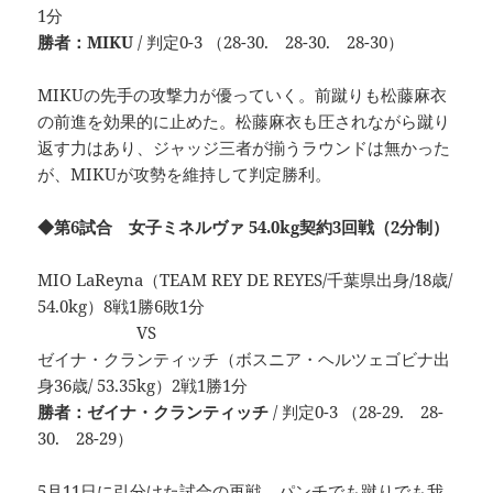
1分
勝者：MIKU
/ 判定0-3 （28-30. 28-30. 28-30）
MIKUの先手の攻撃力が優っていく。前蹴りも松藤麻衣
の前進を効果的に止めた。松藤麻衣も圧されながら蹴り
返す力はあり、ジャッジ三者が揃うラウンドは無かった
が、MIKUが攻勢を維持して判定勝利。
◆第6試合 女子ミネルヴァ 54.0kg契約3回戦（2分制）
MIO LaReyna（TEAM REY DE REYES/千葉県出身/18歳/
54.0kg）8戦1勝6敗1分
VS
ゼイナ・クランティッチ（ボスニア・ヘルツェゴビナ出
身36歳/ 53.35kg）2戦1勝1分
勝者：ゼイナ・クランティッチ
/ 判定0-3 （28-29. 28-
30. 28-29）
5月11日に引分けた試合の再戦。パンチでも蹴りでも我