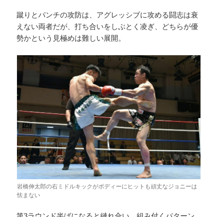
蹴りとパンチの攻防は、アグレッシブに攻める闘志は衰
えない両者だが、打ち合いをしぶとく凌ぎ、どちらが優
勢かという見極めは難しい展開。
岩橋伸太郎の右ミドルキックがボディーにヒットも頑丈なジョニーは
怯まない
第3ラウンド半ばになると縺れ合い、組み付くパターン