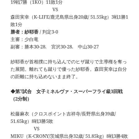
19戦7勝（1KO）11敗1分
VS
森田実幸（K-LIFE/鹿児島県出身20歳/ 51.55kg）3戦1勝1
敗1分
勝者：紗耶香
/ 判定3-0
主審：少白竜
副審：勝本30-28. 宮沢30-28. 中山30-27
紗耶香が首相撲に持ち込んでのヒザ蹴りで主導権を奪っ
た展開。離れても蹴りで優った紗耶香。森田実幸は自分
の距離に持ち込めないまま終了。
◆第7試合 女子ミネルヴァ・スーパーフライ級3回戦
（2分制）
松藤麻衣（クロスポイント吉祥寺/長野県出身39歳/
51.65kg）8戦3勝5敗
VS
MIKU（K-CRONY/茨城県出身32歳/ 51.85kg）8戦3勝4敗