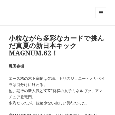
メニュ
ーとウ
ィジェ
ット
小粒ながら多彩なカードで挑ん
だ真夏の新日本キック
MAGNUM.62！
堀田春樹
エース格の木下竜輔は欠場。トリのジョニー・オリベイ
ラは引分けに終わる。
他、期待の新人戦とNJKF発祥の女子ミネルヴァ、アマ
チュア登竜門。
多彩だったが、観衆少ない寂しい興行だった。