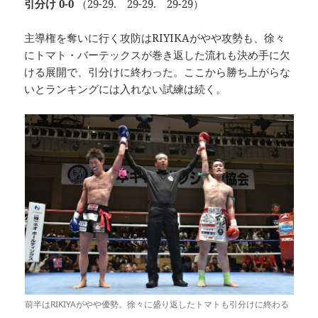
引分け 0-0
（29-29. 29-29. 29-29）
主導権を奪いに行く攻防はRIYIKAがやや攻勢も、徐々
にトマト・バーテックスが巻き返した流れも決め手に欠
ける展開で、引分けに終わった。ここから勝ち上がらな
いとランキングには入れない試練は続く。
前半はRIKIYAがやや優勢。徐々に盛り返したトマトも引分けに終わる