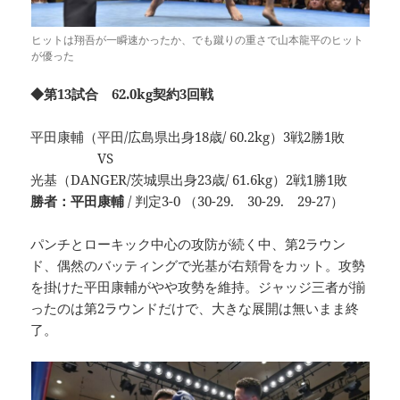
ヒットは翔吾が一瞬速かったか、でも蹴りの重さで山本龍平のヒット
が優った
◆第13試合 62.0kg契約3回戦
平田康輔（平田/広島県出身18歳/ 60.2kg）3戦2勝1敗
VS
光基（DANGER/茨城県出身23歳/ 61.6kg）2戦1勝1敗
勝者：平田康輔
/ 判定3-0 （30-29. 30-29. 29-27）
パンチとローキック中心の攻防が続く中、第2ラウン
ド、偶然のバッティングで光基が右頬骨をカット。攻勢
を掛けた平田康輔がやや攻勢を維持。ジャッジ三者が揃
ったのは第2ラウンドだけで、大きな展開は無いまま終
了。