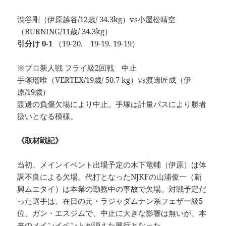
渋谷剛（伊原越谷/12歳/ 34.3kg）vs小屋松晴空
（BURNING/11歳/ 34.3kg）
引分け 0-1
（19-20. 19-19. 19-19）
※プロ新人戦 フライ級2回戦 中止
手塚瑠唯（VERTEX/19歳/ 50.7 kg）vs渡邊匠成（伊
原/19歳）
渡邊の負傷欠場により中止。手塚は計量パスにより勝者
扱いとなる模様。
《取材戦記》
当初、メインイベント出場予定の木下竜輔（伊原）は体
調不良による欠場。代打となったNJKFの山浦俊一（新
興ムエタイ）は本業の勤務中の事故で欠場。対戦予定だ
った選手は、在日の元・ラジャダムナン系フェザー級5
位、ガン・エスジムで、中止に大きな影響は無いが、本
来のメインイベントが消えた興行となった。