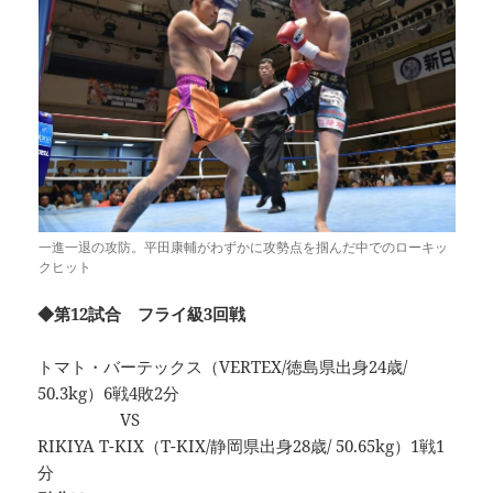
一進一退の攻防。平田康輔がわずかに攻勢点を掴んだ中でのローキッ
クヒット
◆第12試合 フライ級3回戦
トマト・バーテックス（VERTEX/徳島県出身24歳/
50.3kg）6戦4敗2分
VS
RIKIYA T-KIX（T-KIX/静岡県出身28歳/ 50.65kg）1戦1
分