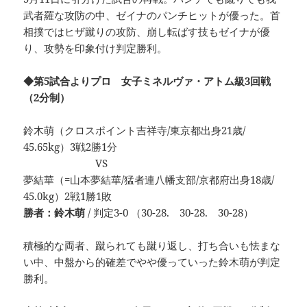
武者羅な攻防の中、ゼイナのパンチヒットが優った。首
相撲ではヒザ蹴りの攻防、崩し転ばす技もゼイナが優
り、攻勢を印象付け判定勝利。
◆第5試合よりプロ 女子ミネルヴァ・アトム級3回戦
（2分制）
鈴木萌（クロスポイント吉祥寺/東京都出身21歳/
45.65kg）3戦2勝1分
VS
夢結華（=山本夢結華/猛者連八幡支部/京都府出身18歳/
45.0kg）2戦1勝1敗
勝者：鈴木萌
/ 判定3-0 （30-28. 30-28. 30-28）
積極的な両者、蹴られても蹴り返し、打ち合いも怯まな
い中、中盤から的確差でやや優っていった鈴木萌が判定
勝利。