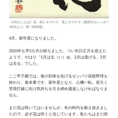
《4月のことば》花 雨ニモマケズ 風ニモマケズ（鹿砦社カレンダー
2026より。龍一郎揮毫）
4月、新年度になりました。
2026年も早3カ月が経ちました。つい先日正月を迎えた
ようで、やはり「1月は去（い）ぬ、2月は逃げる、3月
は去る」でした。
ここ甲子園では、春の到来を告げるセンバツ高校野球も
終わり、春本番です。新年度となり、心機一転、長引く
苦境打破に向け気持ちを引き締め邁進しなければなりま
せん。
まだ花は咲いてはいませんが、冬の時代を耐え抜きまし
たので、必ず花は咲くと信じています。私たちはまだ諦