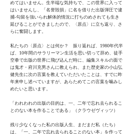
めてはいません。生半端な気持ちで、この世界に入って
はいませんし、「名誉毀損」に名を借りた出版弾圧で逮
捕‐勾留を強いられ解体的情況に打ちのめされても生き
延びることができましたので、〈原点〉に立ち返り、さ
らに奮闘します。
私たちの〈原点〉とは何か？ 振り返れば、1980年代半
ば、10年間のサラリーマン生活を思い切って辞め、徒手
空拳で出版の世界に飛び込んだ時に、編集スキルの面で
は鬼才・府川充男さんに教えられ、また歴史家の小山弘
健先生に次の言葉を教えていただいたことは、すでに昨
年来申し述べていますが、あらためてこの言葉を噛みし
めたいと思います。
「われわれの出版の目的は、一、二年で忘れ去られるこ
とのない本を作ることである」（クラウゼヴィッツ）
残り少なくなった私の出版人生、まだまだ私（たち）
は、「一、二年で忘れ去られることのない本」を作って