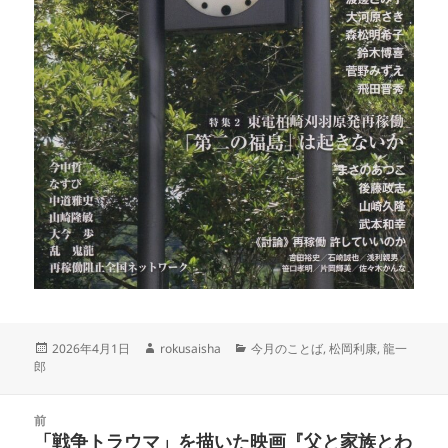
投
作
カ
2026年4月1日
rokusaisha
今月のことば
,
松岡利康
,
龍一
稿
成
テ
郎
日:
者
ゴ
リ
投
ー
前
稿
「戦争トラウマ」を描いた映画『父と家族とわ
前