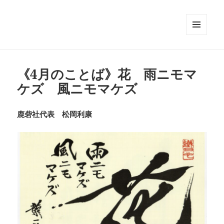
メニュ
ーとウ
ィジェ
ット
《4月のことば》花 雨ニモマ
ケズ 風ニモマケズ
鹿砦社代表 松岡利康